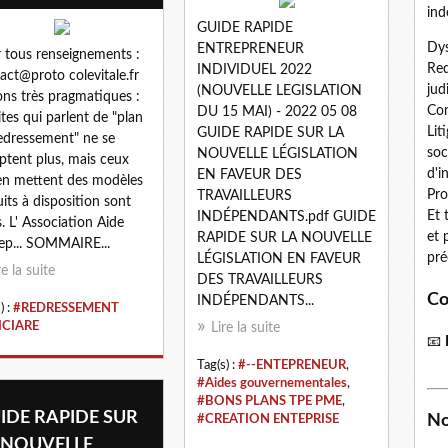
ind
GUIDE RAPIDE
Dys
ENTREPRENEUR
 tous renseignements :
Red
INDIVIDUEL 2022
act@proto colevitale.fr
jud
(NOUVELLE LEGISLATION
ns très pragmatiques :
Con
DU 15 MAI) - 2022 05 08
sites qui parlent de "plan
Lit
GUIDE RAPIDE SUR LA
edressement" ne se
soc
NOUVELLE LÉGISLATION
tent plus, mais ceux
d'i
EN FAVEUR DES
en mettent des modèles
Pro
TRAVAILLEURS
uits à disposition sont
Et 
INDÉPENDANTS.pdf GUIDE
s. L' Association Aide
et 
RAPIDE SUR LA NOUVELLE
ep... SOMMAIRE...
pré
LÉGISLATION EN FAVEUR
re la suite
DES TRAVAILLEURS
Co
INDÉPENDANTS...
) :
#REDRESSEMENT
ICIARE
Lire la suite
📧
Tag(s) :
#--ENTEPRENEUR
,
#Aides gouvernementales
,
#BONS PLANS TPE PME
,
IDE RAPIDE SUR
No
#CREATION ENTEPRISE
 NOUVELLE