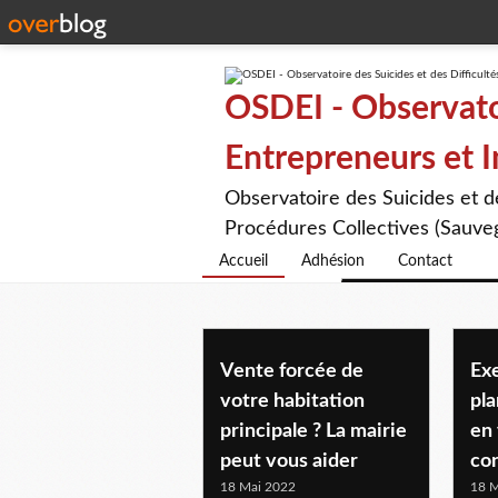
OSDEI - Observatoi
Entrepreneurs et 
Observatoire des Suicides et 
Procédures Collectives (Sauveg
Accueil
Adhésion
Contact
Vente forcée de
Ex
votre habitation
pl
principale ? La mairie
en 
peut vous aider
co
18 Mai 2022
18 M