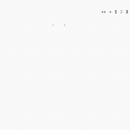
<<
<
1
2
3