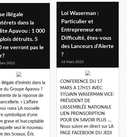
Loi Waserman :
se illégale
Particulier et
ntérets dans la
Entrepreneur en
llite Apavou : 1 000
Difficulté, êtes-vous
lois détruits. 5
des Lanceurs d'Alerte
 ne verront pas le
?
r?
16 Mars 2022
ars 2022
CONFERENCE DU 17
 illégale d'inérets dans la
MARS A 17H15 AVEC
lite du Groupe Apavou ?
SYLVAIN WASERMAN VICE-
ttente de la réponse de
PRÉSIDENT DE
ancellerie. « L’affaire
L’ASSEMBLÉE NATIONALE
ou »sera LA nouvelle
LIEN PREINSCRIPTION
ire symbolique d’une
POUR EN SAVOIR PLUS ....
ve grave et inacceptable
Nous suivre en direct sur LA
laquelle seul le nouveau
PAGE FACEBOOK DU JEDI
e des Sceaux, Éric