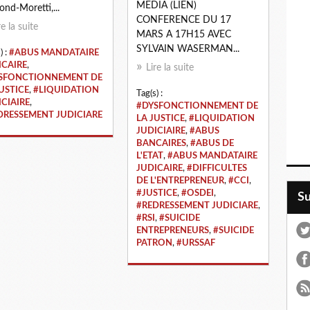
MEDIA (LIEN)
nd-Moretti,...
CONFERENCE DU 17
re la suite
MARS A 17H15 AVEC
SYLVAIN WASERMAN...
) :
#ABUS MANDATAIRE
ICAIRE
,
Lire la suite
SFONCTIONNEMENT DE
USTICE
,
#LIQUIDATION
Tag(s) :
ICIAIRE
,
#DYSFONCTIONNEMENT DE
DRESSEMENT JUDICIARE
LA JUSTICE
,
#LIQUIDATION
JUDICIAIRE
,
#ABUS
BANCAIRES
,
#ABUS DE
L'ETAT
,
#ABUS MANDATAIRE
JUDICAIRE
,
#DIFFICULTES
DE L'ENTREPRENEUR
,
#CCI
,
#JUSTICE
,
#OSDEI
,
S
#REDRESSEMENT JUDICIARE
,
#RSI
,
#SUICIDE
ENTREPRENEURS
,
#SUICIDE
PATRON
,
#URSSAF