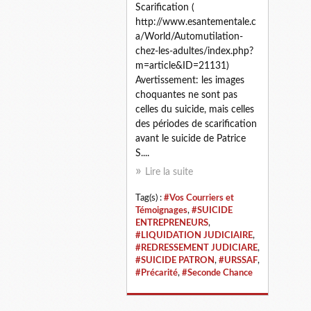
Scarification (
http://www.esantementale.c
a/World/Automutilation-
chez-les-adultes/index.php?
m=article&ID=21131)
Avertissement: les images
choquantes ne sont pas
celles du suicide, mais celles
des périodes de scarification
avant le suicide de Patrice
S....
Lire la suite
Tag(s) :
#Vos Courriers et
Témoignages
,
#SUICIDE
ENTREPRENEURS
,
#LIQUIDATION JUDICIAIRE
,
#REDRESSEMENT JUDICIARE
,
#SUICIDE PATRON
,
#URSSAF
,
#Précarité
,
#Seconde Chance