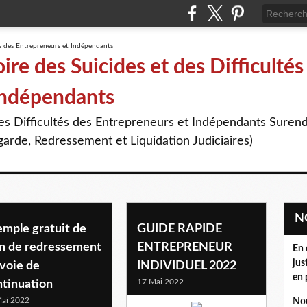
re des Suicides et des Difficultés
Indépendants
des Difficultés des Entrepreneurs et Indépendants Suren
arde, Redressement et Liquidation Judiciaires)
emple gratuit de
GUIDE RAPIDE
an de redressement
ENTREPRENEUR
En 
jus
voie de
INDIVIDUEL 2022
en 
17 Mai 2022
ntinuation
ai 2022
Nou