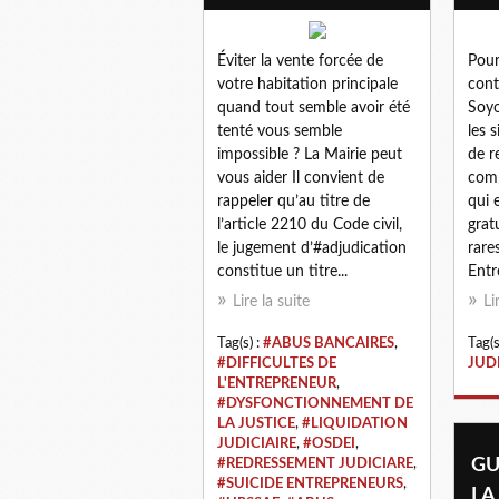
Éviter la vente forcée de
Pour
votre habitation principale
cont
quand tout semble avoir été
Soyo
tenté vous semble
les 
impossible ? La Mairie peut
de r
vous aider Il convient de
comp
rappeler qu’au titre de
qui 
l’article 2210 du Code civil,
grat
le jugement d’#adjudication
rare
constitue un titre...
Entr
Lire la suite
Li
Tag(s) :
#ABUS BANCAIRES
,
Tag(s
#DIFFICULTES DE
JUD
L'ENTREPRENEUR
,
#DYSFONCTIONNEMENT DE
LA JUSTICE
,
#LIQUIDATION
JUDICIAIRE
,
#OSDEI
,
GU
#REDRESSEMENT JUDICIARE
,
#SUICIDE ENTREPRENEURS
,
LA