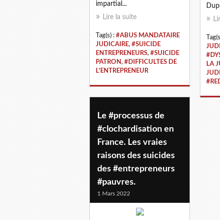
impartial...
Dupo
Lire la suite
Li
Tag(s) :
#ABUS MANDATAIRE
Tag(s
JUDICAIRE
,
#SUICIDE
JUD
ENTREPRENEURS
,
#SUICIDE
#DY
PATRON
,
#DIFFICULTES DE
LA J
L'ENTREPRENEUR
JUD
#RE
Le #processus de
#clochardisation en
France. Les vraies
raisons des suicides
des #entrepreneurs
#pauvres.
1 Mars 2022