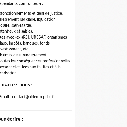
épendants confrontés à :
fonctionnements et déni de justice,
ressement judiciaire, liquidation
iciaire, sauvegarde,
tentieux et saisies,
iges avec (ex-)RSI, URSSAF, organismes
iaux, impôts, banques, fonds
nvestissment, etc...
blèmes de surendettement,
toutes les conséquences professionnelles
personnelles liées aux faillites et à la
carisation.
ntactez-nous
:
Email
:
contact@aidentreprise.fr
us écrire
: