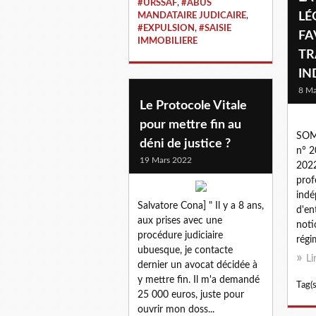
#URSSAF
,
#ABUS
LÉ
MANDATAIRE JUDICAIRE
,
#EXPULSION
,
#SAISIE
FA
IMMOBILIERE
TR
IN
8 Ma
Le Protocole Vitale
pour mettre fin au
SOM
déni de justice ?
n° 2
19 Mars 2022
2022
prof
indé
Salvatore Cona] " Il y a 8 ans,
d'en
aux prises avec une
noti
procédure judiciaire
régi
ubuesque, je contacte
Li
dernier un avocat décidée à
y mettre fin. Il m'a demandé
Tag(s
25 000 euros, juste pour
ouvrir mon doss...