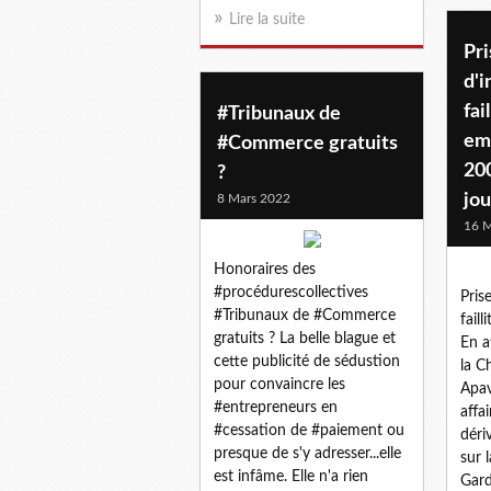
Lire la suite
Pri
d'i
fai
#Tribunaux de
emp
#Commerce gratuits
200
?
jou
8 Mars 2022
16 M
Honoraires des
#procédurescollectives
Prise
#Tribunaux de #Commerce
fail
gratuits ? La belle blague et
En a
cette publicité de sédustion
la Ch
pour convaincre les
Apav
#entrepreneurs en
affa
#cessation de #paiement ou
déri
presque de s'y adresser...elle
sur 
est infâme. Elle n'a rien
Gard