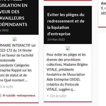
Ass
GISLATION EN
9, 
VEUR DES
681
Eviter les pièges du
AVAILLEURS
redressement et de
DÉPENDANTS
la liquiation
i 2022
d'entreprise
23 Mars 2022
MAIRE INTERACTIF Loi
022-172 du 14 février
Pour éviter les pièges et les
 en faveur de l'activité
drames des procédures
essionnelle
collectives, Madame Brigitte
pendante Catégories
VITALE, présidente
treprise Rappel sur les
fondatrice de l'Association
ons de statut et de
Aide Entreprise OSDEI,
me Quel montant ...
créatrice du Protocole
re la suite
VITALE, suggère q...
) :
#-suicide -entrepreneur
Lire la suite