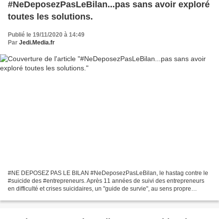
#NeDeposezPasLeBilan...pas sans avoir exploré
toutes les solutions.
Publié le 19/11/2020 à 14:49
Par
Jedi.Media.fr
#NE DEPOSEZ PAS LE BILAN #NeDeposezPasLeBilan, le hastag contre le
#suicide des #entrepreneurs. Après 11 années de suivi des entrepreneurs
en difficulté et crises suicidaires, un "guide de survie", au sens propre
comme au figuré, a été mis en place par...