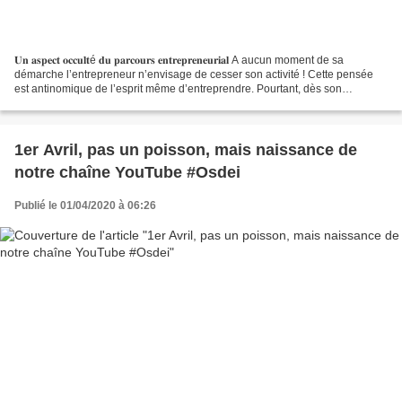
𝐔𝐧 𝐚𝐬𝐩𝐞𝐜𝐭 𝐨𝐜𝐜𝐮𝐥𝐭é 𝐝𝐮 𝐩𝐚𝐫𝐜𝐨𝐮𝐫𝐬 𝐞𝐧𝐭𝐫𝐞𝐩𝐫𝐞𝐧𝐞𝐮𝐫𝐢𝐚𝐥 A aucun moment de sa
démarche l’entrepreneur n’envisage de cesser son activité ! Cette pensée
est antinomique de l’esprit même d’entreprendre. Pourtant, dès son
engagement, le pionnier créateur, devrait considérer...
1er Avril, pas un poisson, mais naissance de
notre chaîne YouTube #Osdei
Publié le 01/04/2020 à 06:26