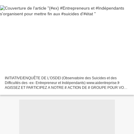
INITIATIVE/ENQUÊTE DE L'OSDEI (Observatoire des Suicides et des
Difficultés des -ex- Entrepreneur et Indépendants) www.aidentreprise.fr
AGISSEZ ET PARTICIPEZ A NOTRE # ACTION DE # GROUPE POUR VOS
#VIES, VOTRE # DIGNITÉ D'( ex) # ENTREPRENEURS ET #
INDÉPENDANTS....