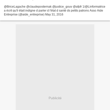
@BriceLagache @claudeposternak @justice_gouv @afpfr 1/@Linformatrice
a écrit qu'il était indigne d parler d l'état d santé ds petits patrons Asso Aide
Entreprise (@aide_entreprise) May 31, 2016
Publicité