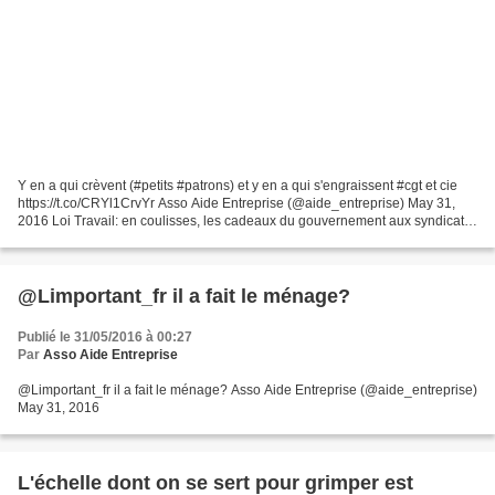
Y en a qui crèvent (#petits #patrons) et y en a qui s'engraissent #cgt et cie
https://t.co/CRYl1CrvYr Asso Aide Entreprise (@aide_entreprise) May 31,
2016 Loi Travail: en coulisses, les cadeaux du gouvernement aux syndicats
http://ebx.sh/1PcEqoK pic....
@Limportant_fr il a fait le ménage?
Publié le 31/05/2016 à 00:27
Par
Asso Aide Entreprise
@Limportant_fr il a fait le ménage? Asso Aide Entreprise (@aide_entreprise)
May 31, 2016
L'échelle dont on se sert pour grimper est