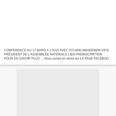
CONFERENCE DU 17 MARS A 17H15 AVEC SYLVAIN WASERMAN VICE-
PRÉSIDENT DE L’ASSEMBLÉE NATIONALE LIEN PREINSCRIPTION
POUR EN SAVOIR PLUS .... Nous suivre en direct sur LA PAGE FACEBOOK
DU JEDI MEDIA (LIEN) CONFERENCE DU 17 MARS A 17H15 AVEC
SYLVAIN WASERMAN...