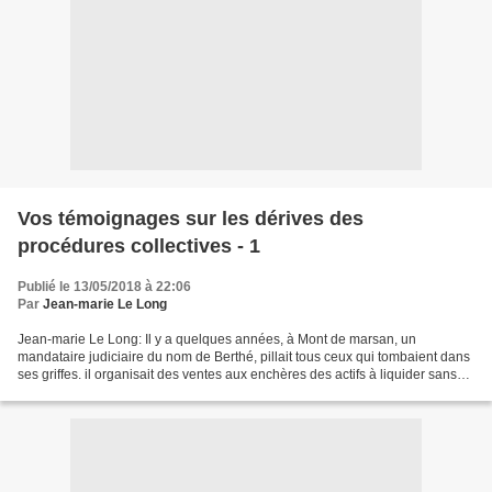
Vos témoignages sur les dérives des
procédures collectives - 1
Publié le 13/05/2018 à 22:06
Par
Jean-marie Le Long
Jean-marie Le Long: Il y a quelques années, à Mont de marsan, un
mandataire judiciaire du nom de Berthé, pillait tous ceux qui tombaient dans
ses griffes. il organisait des ventes aux enchères des actifs à liquider sans
publicité légale, et le jour de...