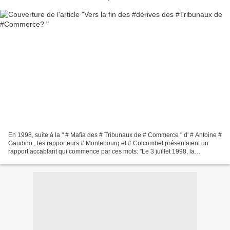
En 1998, suite à la " # Mafia des # Tribunaux de # Commerce " d' # Antoine #
Gaudino , les rapporteurs # Montebourg et # Colcombet présentaient un
rapport accablant qui commence par ces mots: "Le 3 juillet 1998, la
commission d'enquête parlementaire,...