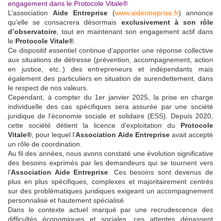
engagement dans le Protocole Vitale®
L’association
Aide Entreprise
(
www.aidentreprise.fr
) annonce
qu’elle se consacrera désormais
exclusivement à son rôle
d’observatoire
, tout en maintenant son engagement actif dans
le
Protocole Vitale®
.
Ce dispositif essentiel continue d’apporter une réponse collective
aux situations de détresse (prévention, accompagnement, action
en justice, etc..) des entrepreneurs et indépendants mais
également des particuliers en situation de surendettement, dans
le respect de nos valeurs.
Cependant, à compter du 1er janvier 2025, la prise en charge
individuelle des cas spécifiques sera assurée par une société
juridique de l’économie sociale et solidaire (ESS). Depuis 2020,
cette société détient la licence d’exploitation du
Protocole
Vitale®
, pour lequel l’
Association Aide Entreprise
avait accepté
un rôle de coordination.
Au fil des années, nous avons constaté une évolution significative
des besoins exprimés par les demandeurs qui se tournent vers
l’
Association Aide Entreprise
. Ces besoins sont devenus de
plus en plus spécifiques, complexes et majoritairement centrés
sur des problématiques juridiques exigeant un accompagnement
personnalisé et hautement spécialisé.
Dans le contexte actuel marqué par une recrudescence des
difficultés économiques et sociales, ces attentes dépassent