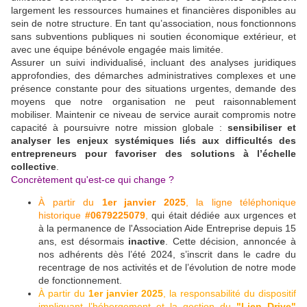
largement les ressources humaines et financières disponibles au
sein de notre structure. En tant qu’association, nous fonctionnons
sans subventions publiques ni soutien économique extérieur, et
avec une équipe bénévole engagée mais limitée.
Assurer un suivi individualisé, incluant des analyses juridiques
approfondies, des démarches administratives complexes et une
présence constante pour des situations urgentes, demande des
moyens que notre organisation ne peut raisonnablement
mobiliser. Maintenir ce niveau de service aurait compromis notre
capacité à poursuivre notre mission globale :
sensibiliser et
analyser les enjeux systémiques liés aux difficultés des
entrepreneurs pour favoriser des solutions à l’échelle
collective
.
Concrètement qu'est-ce qui change ?
À partir du
1er janvier 2025
, la ligne téléphonique
historique
#0679225079
,
qui était dédiée aux urgences et
à la permanence de l'Association Aide Entreprise depuis 15
ans, est désormais
inactive
. Cette décision, annoncée à
nos adhérents dès l’été 2024, s’inscrit dans le cadre du
recentrage de nos activités et de l’évolution de notre mode
de fonctionnement.
À partir du
1er janvier 2025
, la responsabilité du dispositif
impliquant l’hébergement et la gestion du
"Lien Drive"