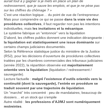
aurait tout à y gagner si je mets en place un plan de
redressement, que je sauve les emplois, et que je ne pèse pas
sur les chiffres du chômage ? »
C’est une réaction logique… du point de vue de l’entrepreneur.
Mais pour comprendre ce qui se passe
dans la vraie vie des
procédures collectives
, il faut regarder non pas les intentions
individuelles, mais
les incitations et la mécanique
.
Le système fabrique un “entonnoir” vers la liquidation
D’abord, les chiffres publics donnent une indication dérangeante :
la liquidation est statistiquement une issue dominante
sur
certains champs judiciaires documentés.
Selon la Référence statistique justice du ministère de la Justice
(RSJ), pour les décisions d’ouverture de procédures collectives
traitées par les chambres commerciales des tribunaux judiciaires
(année 2022), la répartition observée est
majoritairement
orientée vers la liquidation
(liquidation / redressement /
sauvegarde).
Lecture factuelle :
malgré l’existence d’outils orientés vers la
continuité (dont la sauvegarde), l’entrée en procédure se
traduit souvent par une trajectoire de liquidation
.
Un “marché” très concentré : peu de mandataires, beaucoup de
dossiers… et un stock qui s’empile
Autre réalité :
les professions d’AJ/MJ sont numériquement
restreintes
.