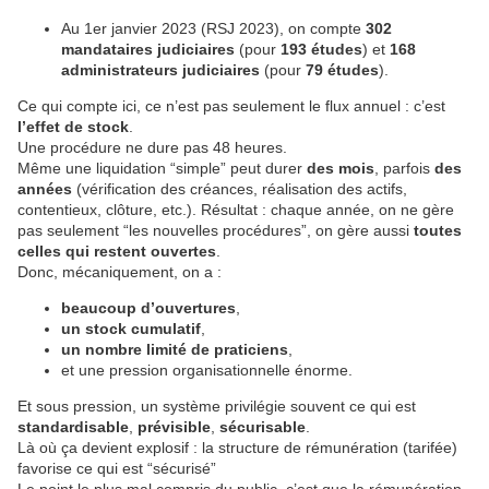
Au 1er janvier 2023 (RSJ 2023), on compte
302
mandataires judiciaires
(pour
193 études
) et
168
administrateurs judiciaires
(pour
79 études
).
Ce qui compte ici, ce n’est pas seulement le flux annuel : c’est
l’effet de stock
.
Une procédure ne dure pas 48 heures.
Même une liquidation “simple” peut durer
des mois
, parfois
des
années
(vérification des créances, réalisation des actifs,
contentieux, clôture, etc.). Résultat : chaque année, on ne gère
pas seulement “les nouvelles procédures”, on gère aussi
toutes
celles qui restent ouvertes
.
Donc, mécaniquement, on a :
beaucoup d’ouvertures
,
un stock cumulatif
,
un nombre limité de praticiens
,
et une pression organisationnelle énorme.
Et sous pression, un système privilégie souvent ce qui est
standardisable
,
prévisible
,
sécurisable
.
Là où ça devient explosif : la structure de rémunération (tarifée)
favorise ce qui est “sécurisé”