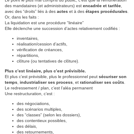
Le point le plus mal compris du public, c’est que la rémunération
des mandataires (et administrateurs) est
encadrée et tarifée
,
avec des “droits” liés à des
actes
et à des
étapes procédurales
.
Or, dans les faits :
La liquidation est une procédure “linéaire”
Elle déclenche une succession d’actes relativement codifiés :
inventaires,
réalisation/cession d’actifs,
vérification de créances,
répartitions,
clôture (ou tentatives de clôture).
Plus c’est linéaire, plus c’est prévisible.
Et plus c’est prévisible, plus le professionnel peut
sécuriser son
temps
,
industrialiser ses process
, et
rationaliser ses coûts
.
Le redressement / plan, c’est l’aléa permanent
Une restructuration, c’est :
des négociations,
des scénarios multiples,
des “classes” (selon les dossiers),
des contentieux possibles,
des délais,
des retournements,