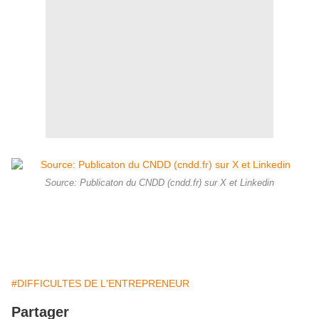
Source: Publicaton du CNDD (cndd.fr) sur X et Linkedin
#procedurescollectives #entreprisesendifficulte #liquidationjudiciaire #redressementjudiciaire #sauvegarde
#mandatairejudiciaire #administrateurjudiciaire #tribunaldecommerce #justice #droitdesaffaires #restructuration
#prevention #mandatadhoc #conciliation #PME #industrie #emploi #territoires #economiereelle #AGS
#DIFFICULTES DE L'ENTREPRENEUR
Partager