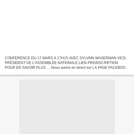
CONFERENCE DU 17 MARS A 17H15 AVEC SYLVAIN WASERMAN VICE-
PRÉSIDENT DE L’ASSEMBLÉE NATIONALE LIEN PREINSCRIPTION
POUR EN SAVOIR PLUS .... Nous suivre en direct sur LA PAGE FACEBOOK
DU JEDI MEDIA (LIEN) CONFERENCE DU 17 MARS A 17H15 AVEC
SYLVAIN WASERMAN...