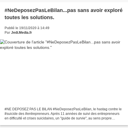
#NeDeposezPasLeBilan...pas sans avoir exploré
toutes les solutions.
Publié le 19/11/2020 à 14:49
Par
Jedi.Media.fr
#NE DEPOSEZ PAS LE BILAN #NeDeposezPasLeBilan, le hastag contre le
#suicide des #entrepreneurs. Après 11 années de suivi des entrepreneurs
en difficulté et crises suicidaires, un "guide de survie", au sens propre
comme au figuré, a été mis en place par...