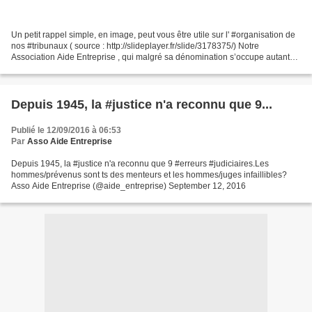
Un petit rappel simple, en image, peut vous être utile sur l' #organisation de
nos #tribunaux ( source : http://slideplayer.fr/slide/3178375/) Notre
Association Aide Entreprise , qui malgré sa dénomination s’occupe autant
de toutes #personnes #physiques...
Depuis 1945, la #justice n'a reconnu que 9...
Publié le 12/09/2016 à 06:53
Par
Asso Aide Entreprise
Depuis 1945, la #justice n'a reconnu que 9 #erreurs #judiciaires.Les
hommes/prévenus sont ts des menteurs et les hommes/juges infaillibles?
Asso Aide Entreprise (@aide_entreprise) September 12, 2016