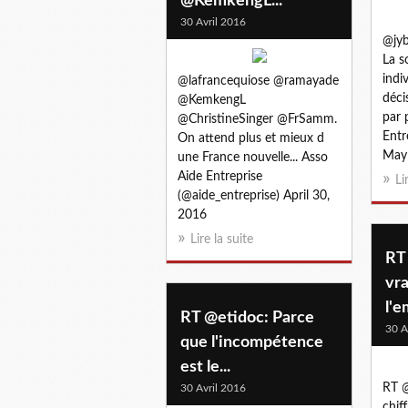
@KemkengL...
30 Avril 2016
@jyb
La s
indi
@lafrancequiose @ramayade
décis
@KemkengL
par 
@ChristineSinger @FrSamm.
Entr
On attend plus et mieux d
May
une France nouvelle... Asso
Aide Entreprise
Li
(@aide_entreprise) April 30,
2016
Lire la suite
RT
vra
l'e
RT @etidoc: Parce
30 A
que l'incompétence
est le...
RT @
30 Avril 2016
chif