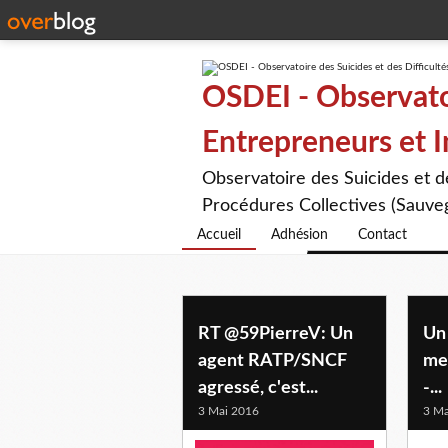
OSDEI - Observatoi
Entrepreneurs et 
Observatoire des Suicides et 
Procédures Collectives (Sauveg
Accueil
Adhésion
Contact
RT @59PierreV: Un
Un
agent RATP/SNCF
me
agressé, c'est...
-...
3 Mai 2016
3 Ma