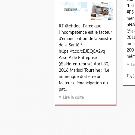
"his
#PS
mens
pNA0
RT @etidoc: Parce que
(@ai
l'incompétence est le facteur
201
d'émancipation de la Sinistre
moin
de la Santé ?
200 
https://t.co/cEJEQCA2vq
même
Asso Aide Entreprise
(@aide_entreprise) April 30,
Li
2016 Marisol Touraine : "Le
Tag(s
numérique doit être un
facteur d'émancipation du
pat...
Lire la suite