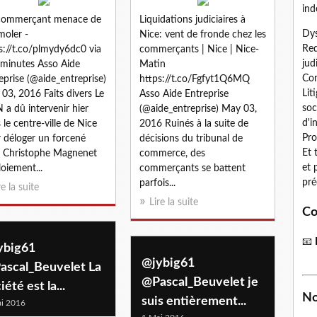
ind
commerçant menace de
Liquidations judiciaires à
Dys
moler -
Nice: vent de fronde chez les
Red
s://t.co/plmydy6dc0 via
commerçants | Nice | Nice-
jud
minutes Asso Aide
Matin
Con
eprise (@aide_entreprise)
https://t.co/Fgfyt1Q6MQ
Lit
03, 2016 Faits divers Le
Asso Aide Entreprise
soc
 a dû intervenir hier
(@aide_entreprise) May 03,
d'i
 le centre-ville de Nice
2016 Ruinés à la suite de
Pro
 déloger un forcené
décisions du tribunal de
Et 
 Christophe Magnenet
commerce, des
et 
oiement...
commerçants se battent
pré
parfois...
re la suite
Lire la suite
Co
📧
ybig61
@jybig61
ascal_Beuvelet La
@Pascal_Beuvelet je
iété est la...
No
suis entièrement...
i 2016