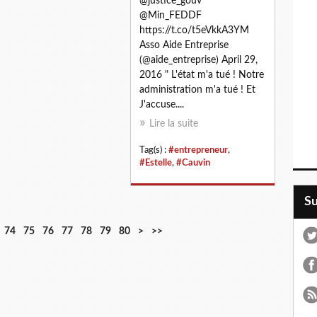
@justice_gouv
@Min_FEDDF
https://t.co/t5eVkkA3YM
Asso Aide Entreprise
(@aide_entreprise) April 29,
2016 " L'état m'a tué ! Notre
administration m'a tué ! Et
J'accuse....
Lire la suite
Tag(s) :
#entrepreneur
,
#Estelle
,
#Cauvin
S
9
1
74
75
76
77
78
79
80
>
>>
0
0
0