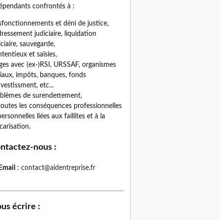
épendants confrontés à :
fonctionnements et déni de justice,
ressement judiciaire, liquidation
iciaire, sauvegarde,
tentieux et saisies,
iges avec (ex-)RSI, URSSAF, organismes
iaux, impôts, banques, fonds
nvestissment, etc...
blèmes de surendettement,
toutes les conséquences professionnelles
personnelles liées aux faillites et à la
carisation.
ntactez-nous
:
Email
:
contact@aidentreprise.fr
us écrire
: