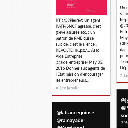
Un 
s'im
http
RT @59PierreV: Un agent
@20
RATP/SNCF agressé, c'est
Entr
grève assurée etc. ; un
May 
patron de PME qui se
GIPN
suicide, c'est le silence...
dans
REVOLTE! https:/… Asso
pour
Aide Entreprise
Jean
(@aide_entreprise) May 03,
Dépl
2016 Donner aux agents de
l'Etat mission d'encourager
Li
les entrepreneurs...
Lire la suite
@j
@P
@lafrancequiose
soc
@ramayade
3 Ma