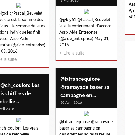
1 Mai 2016
Ass
9, 
ig61 @Pascal_Beuvelet
681
ociété est la somme des
@jybig61 @Pascal_Beuvelet
vidus ...la somme de leurs
je suis entièrement d'accord
ions individuelles finit
Asso Aide Entreprise
peser Asso Aide
(@aide_entreprise) May 01,
eprise (@aide_entreprise)
2016
 03, 2016
Lire la suite
re la suite
@lafrancequiose
 @ch_coulon: Les
@ramayade baser sa
is chiffres de
campagne en...
mbellie...
30 Avril 2016
vril 2016
@lafrancequiose @ramayade
ch_coulon: Les vrais
baser sa campagne en
fres de l'embellie
dénigrant les adversaires ne