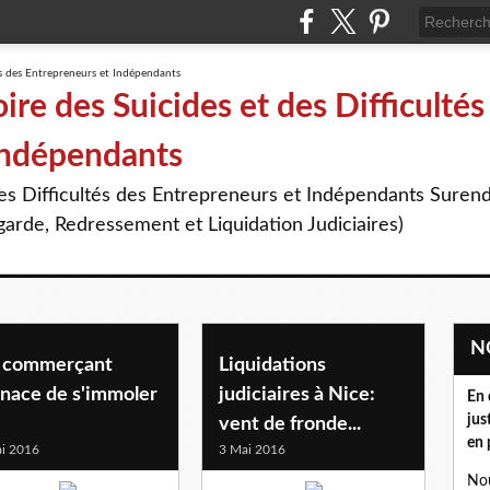
re des Suicides et des Difficultés
Indépendants
des Difficultés des Entrepreneurs et Indépendants Suren
arde, Redressement et Liquidation Judiciaires)
 commerçant
Liquidations
nace de s'immoler
judiciaires à Nice:
En 
jus
vent de fronde...
en 
i 2016
3 Mai 2016
Nou