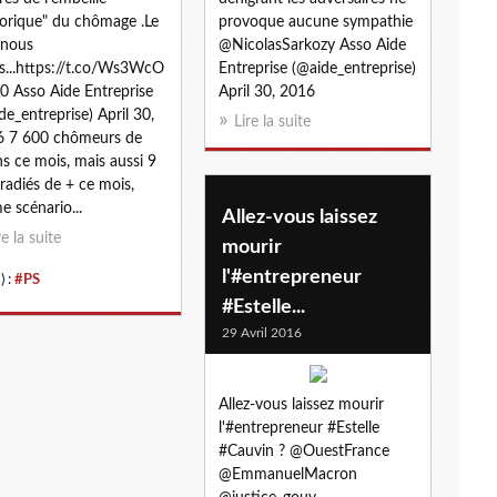
torique" du chômage .Le
provoque aucune sympathie
 nous
@NicolasSarkozy Asso Aide
...https://t.co/Ws3WcO
Entreprise (@aide_entreprise)
 Asso Aide Entreprise
April 30, 2016
de_entreprise) April 30,
Lire la suite
6 7 600 chômeurs de
s ce mois, mais aussi 9
radiés de + ce mois,
 scénario...
Allez-vous laissez
re la suite
mourir
l'#entrepreneur
) :
#PS
#Estelle...
29 Avril 2016
Allez-vous laissez mourir
l'#entrepreneur #Estelle
#Cauvin ? @OuestFrance
@EmmanuelMacron