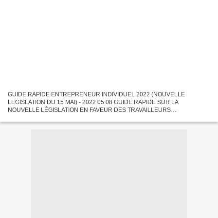
GUIDE RAPIDE ENTREPRENEUR INDIVIDUEL 2022 (NOUVELLE
LEGISLATION DU 15 MAI) - 2022 05 08 GUIDE RAPIDE SUR LA
NOUVELLE LÉGISLATION EN FAVEUR DES TRAVAILLEURS
INDÉPENDANTS.pdf GUIDE RAPIDE SUR LA NOUVELLE LÉGISLATION
EN FAVEUR DES TRAVAILLEURS INDÉPENDANTS...