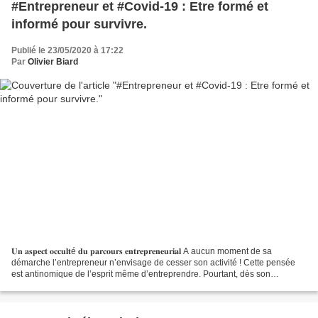
#Entrepreneur et #Covid-19 : Etre formé et
informé pour survivre.
Publié le 23/05/2020 à 17:22
Par
Olivier Biard
𝐔𝐧 𝐚𝐬𝐩𝐞𝐜𝐭 𝐨𝐜𝐜𝐮𝐥𝐭é 𝐝𝐮 𝐩𝐚𝐫𝐜𝐨𝐮𝐫𝐬 𝐞𝐧𝐭𝐫𝐞𝐩𝐫𝐞𝐧𝐞𝐮𝐫𝐢𝐚𝐥 A aucun moment de sa
démarche l’entrepreneur n’envisage de cesser son activité ! Cette pensée
est antinomique de l’esprit même d’entreprendre. Pourtant, dès son
engagement, le pionnier créateur, devrait considérer...