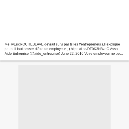
Me @EricROCHEBLAVE devrait suivi par ts les #entrepreneurs.Il explique
pquoi il faut cesser d'être un employeur ;-) https://t.co/DF0K3N8zeG Asso
Aide Entreprise (@aide_entreprise) June 22, 2016 Votre employeur ne peut
pas vous licencier au motif que vous...