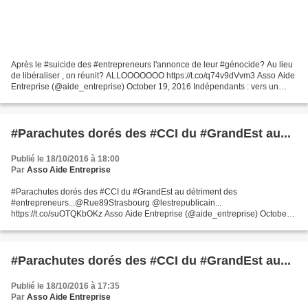
Après le #suicide des #entrepreneurs l'annonce de leur #génocide? Au lieu
de libéraliser , on réunit? ALLOOOOOOO https://t.co/q74v9dVvm3 Asso Aide
Entreprise (@aide_entreprise) October 19, 2016 Indépendants : vers un
service commun RSI et URSSAF pour...
#Parachutes dorés des #CCI du #GrandEst au...
Publié le 18/10/2016 à 18:00
Par
Asso Aide Entreprise
#Parachutes dorés des #CCI du #GrandEst au détriment des
#entrepreneurs...@Rue89Strasbourg @lestrepublicain...
https://t.co/suOTQKbOKz Asso Aide Entreprise (@aide_entreprise) October
18, 2016
#Parachutes dorés des #CCI du #GrandEst au...
Publié le 18/10/2016 à 17:35
Par
Asso Aide Entreprise