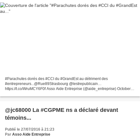
#Parachutes dorés des #CCI du #GrandEst au détriment des
#entrepreneurs...@Rue89Strasbourg @lestrepublicain…
https://t.co/WruMCY6F0f Asso Aide Entreprise (@aide_entreprise) October
18, 2016 Parachutes dorés des #CCI du #GrandEst au détriment des
#entrepreneurs...@Rue89Strasbourg...
@jc68000 La #CGPME ns a déclaré devant
témoins...
Publié le 27/07/2016 à 21:23
Par
Asso Aide Entreprise