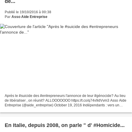
de...
Publié le 19/10/2016 à 00:38
Par
Asso Aide Entreprise
Après le #suicide des #entrepreneurs l'annonce de leur #génocide? Au lieu
de libéraliser , on réunit? ALLOOOOOOO https://t.co/q74v9dVvm3 Asso Aide
Entreprise (@aide_entreprise) October 19, 2016 Indépendants : vers un
service commun RSI et URSSAF pour...
En Italie, depuis 2008, on parle " d' #Homicide...