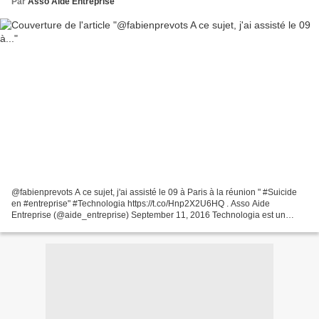
Par
Asso Aide Entreprise
@fabienprevots A ce sujet, j'ai assisté le 09 à Paris à la réunion " #Suicide
en #entreprise" #Technologia https://t.co/Hnp2X2U6HQ . Asso Aide
Entreprise (@aide_entreprise) September 11, 2016 Technologia est un
acteur majeur de la prévention des risques...