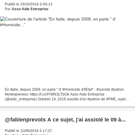
Publié le 19/10/2016 à 00:13
Par
Asso Aide Entreprise
En Italie, depuis 2008, on parle " d' #Homicide d'#Etat" - #suicide #patron
#entrepreneur. https://t.co/IYWN3LTbG6 Asso Aide Entreprise
(@aide_entreprise) October 19, 2016 suicide d'un #patron de #PME, sujet
encore tabou en France #santéautravail #RPS...
@fabienprevots A ce sujet, j'ai assisté le 09 à...
Publié le 11/09/2016 à 17:27