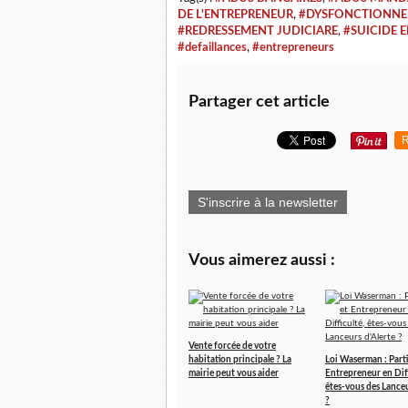
DE L'ENTREPRENEUR
,
#DYSFONCTIONNEM
#REDRESSEMENT JUDICIARE
,
#SUICIDE 
#defaillances
,
#entrepreneurs
Partager cet article
R
S'inscrire à la newsletter
Vous aimerez aussi :
Vente forcée de votre
habitation principale ? La
Loi Waserman : Parti
mairie peut vous aider
Entrepreneur en Diff
êtes-vous des Lanceu
?