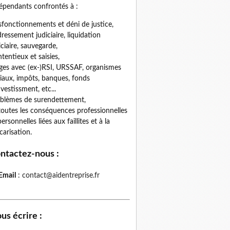
épendants confrontés à :
fonctionnements et déni de justice,
ressement judiciaire, liquidation
iciaire, sauvegarde,
tentieux et saisies,
iges avec (ex-)RSI, URSSAF, organismes
iaux, impôts, banques, fonds
nvestissment, etc...
blèmes de surendettement,
toutes les conséquences professionnelles
personnelles liées aux faillites et à la
carisation.
ntactez-nous
:
Email
:
contact@aidentreprise.fr
us écrire
: