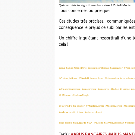
Qui contrôle les algorithmes bancaires ? © Jedi Media
Tous concernés ou presque.
Ces études très précises, communiquées 
conséquence le préjudice subi par les entre
Un chiffre inquiétant ressortirait d'une t
cela !
#abus #agios #algorithme #assembléenationale #assignation #Associati
#ChristopheBasse #CNAJMJ #commission #intervention #commissionwas
#dysfonctionnement #entrepreneur #entreprise #faillite #Finance #gre
#loiMacron #LucianoMurgia
#MarcAndré #médiation #MinistèreJustice #NicolasBortko #NicoleBel
#redressementjudiciaire #reforme #droit
#RSI #saisie #sauvegarde #SDF #suicide #SylvainWaserman #tribu
Tag(s) :
#ABUS BANCAIRES
,
#ABUS MANDA