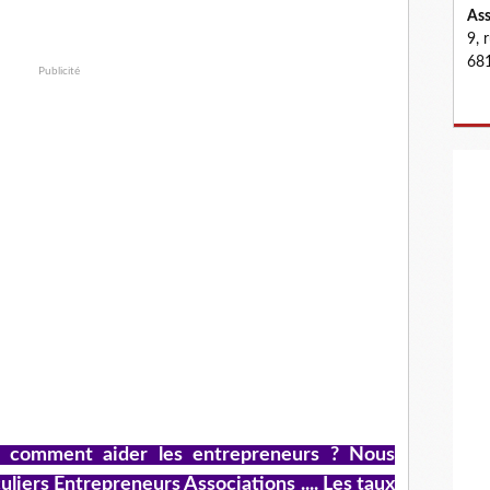
Ass
9, 
681
Publicité
: comment aider les entrepreneurs ? Nous
liers Entrepreneurs Associations .... Les taux