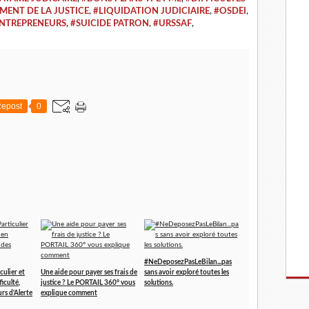
ENT DE LA JUSTICE
,
#LIQUIDATION JUDICIAIRE
,
#OSDEI
,
ENTREPRENEURS
,
#SUICIDE PATRON
,
#URSSAF
,
epost
0
#NeDeposezPasLeBilan...pas
culier et
Une aide pour payer ses frais de
sans avoir exploré toutes les
iculté,
justice ? Le PORTAIL 360° vous
solutions.
rs d'Alerte
explique comment