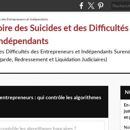
re des Suicides et des Difficultés
Indépendants
des Difficultés des Entrepreneurs et Indépendants Suren
arde, Redressement et Liquidation Judiciaires)
entrepreneurs : qui contrôle les algorithmes
En 
jus
en 
Nou
 contrôle les algorithmes bancaires ?