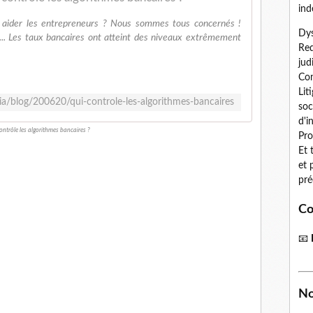
ind
 aider les entrepreneurs ? Nous sommes tous concernés !
Dys
.... Les taux bancaires ont atteint des niveaux extrêmement
Red
jud
Con
Lit
dia/blog/200620/qui-controle-les-algorithmes-bancaires
soc
d'i
ontrôle les algorithmes bancaires ?
Pro
Et 
et 
pré
Co
📧
No