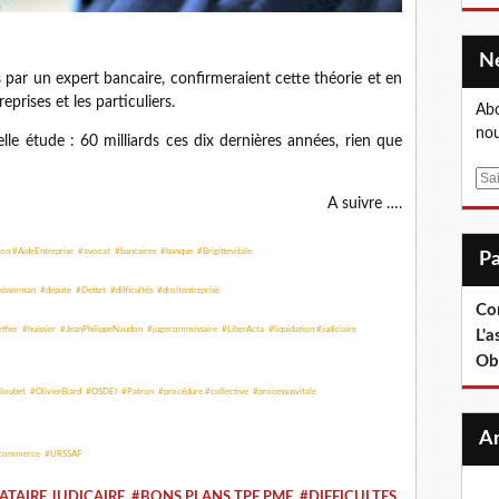
par un expert bancaire, confirmeraient cette théorie et en
prises et les particuliers.
Abo
nou
elle étude : 60 milliards ces dix dernières années, rien que
E
m
A suivre ….
a
i
on #AideEntreprise #avocat #bancaires #banque #Brigittevitale
l
erman #depute #Dettes #difficultés #droitentreprise
Co
ffier #huissier #JeanPhilippeNaudon #jugecommissaire #LiberActa #liquidation #judiciaire
L'a
Ob
loubet #OlivierBiard #OSDEI #Patron #procédure #collective #processusvitale
nalcommerce #URSSAF
TAIRE JUDICAIRE
,
#BONS PLANS TPE PME
,
#DIFFICULTES