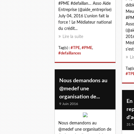
#PME #defaillan… Asso Aide
débl
Entreprise (@aide_entreprise)
Meur
July 04, 2016 L'union fait la
#PME
force ! Le Médiateur national
Asso
du crédit...
(@ai
Lire la suite
2016
Médi
Tag(s) :
#TPE
,
#PME
,
s'est
#defaillances
Li
Tag(s
#TP
Nous demandons au
@medef une
organisation de...
En
9 Juin 2016
re
d'a
Nous demandons au
31 M
@medef une organisation de