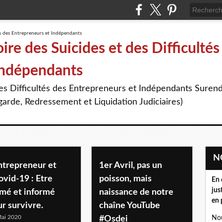
re des Suicides et des Difficultés
Indépendants
des Difficultés des Entrepreneurs et Indépendants Suren
arde, Redressement et Liquidation Judiciaires)
ntrepreneur et
1er Avril, pas un
vid-19 : Etre
poisson, mais
En 
jus
rmé et informé
naissance de notre
en 
r survivre.
chaîne YouTube
ai 2020
#Osdei
Nou