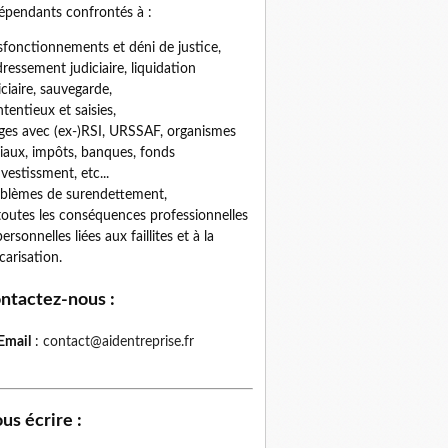
épendants confrontés à :
fonctionnements et déni de justice,
ressement judiciaire, liquidation
iciaire, sauvegarde,
tentieux et saisies,
iges avec (ex-)RSI, URSSAF, organismes
iaux, impôts, banques, fonds
nvestissment, etc...
blèmes de surendettement,
toutes les conséquences professionnelles
personnelles liées aux faillites et à la
carisation.
ntactez-nous
:
Email
:
contact@aidentreprise.fr
us écrire
: