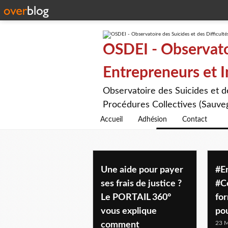
OSDEI - Observatoi
Entrepreneurs et 
Observatoire des Suicides et 
Procédures Collectives (Sauveg
Accueil
Adhésion
Contact
tpe
Une aide pour payer
#E
ses frais de justice ?
#Co
Le PORTAIL 360°
fo
vous explique
pou
23 M
comment