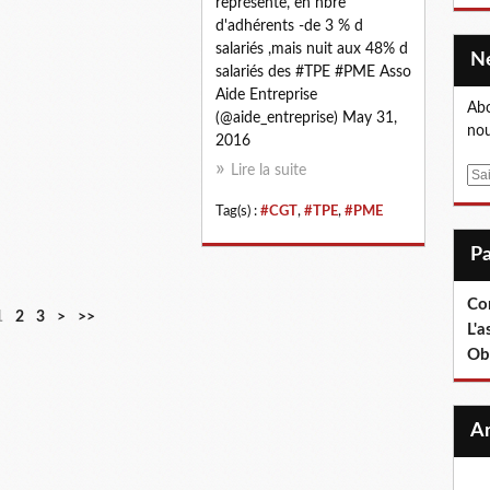
représente, en nbre
d'adhérents -de 3 % d
salariés ,mais nuit aux 48% d
salariés des #TPE #PME Asso
Aide Entreprise
Abo
(@aide_entreprise) May 31,
nou
2016
Lire la suite
E
m
Tag(s) :
#CGT
,
#TPE
,
#PME
a
i
l
Co
1
2
3
>
>>
L'a
Ob