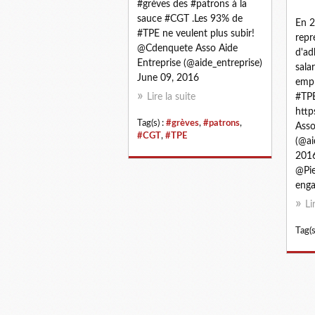
#grèves des #patrons à la
sauce #CGT .Les 93% de
En 2
#TPE ne veulent plus subir!
repr
@Cdenquete Asso Aide
d'ad
Entreprise (@aide_entreprise)
sala
June 09, 2016
empl
Lire la suite
#TP
http
Tag(s) :
#grèves
,
#patrons
,
Asso
#CGT
,
#TPE
(@ai
2016
@Pie
enga
Li
Tag(s