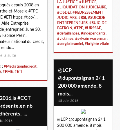
LA JUSTICE
,
#JUSTICE
,
oqués depuis 2008 en
#LIQUIDATION JUDICIAIRE
,
the-et-Moselle #TPE
#OSDEI
,
#REDRESSEMENT
 #ETI https://t.co/…
JUDICIARE
,
#RSI
,
#SUICIDE
ENTREPRENEURS
,
#SUICIDE
 Aide Entreprise
PATRON
,
#TPE
,
#URSSAF
,
de_entreprise) June 30,
#defaillances
,
#indépendants
,
 Fabrice Pesin,
#victimes
,
#sylvain waserman
,
ateur national du crédit,
#sergio bramini
,
#brigitte vitale
 rendu...
re la suite
) :
#Médiationducrédit
,
@LCP
E
,
#PME
,
#ETI
@dupontaignan 2/ 1
200 000 amende, 8
mois...
 2016,la #CGT
15 Juin 2016
présente,en nb
dhérents,-...
@LCP @dupontaignan 2/ 1
ai 2016
200 000 amende, 8 mois