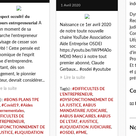
ind
1 Avril 2020
Dys
𝐩𝐞𝐜𝐭 𝐨𝐜𝐜𝐮𝐥𝐭é 𝐝𝐮
Red
𝐨𝐮𝐫𝐬 𝐞𝐧𝐭𝐫𝐞𝐩𝐫𝐞𝐧𝐞𝐮𝐫𝐢𝐚𝐥 A
Naissance ce 1er avril 2020
jud
un moment de sa
de notre toute nouvelle
Con
rche l’entrepreneur
chaine YouTube Association
Lit
visage de cesser son
Aide Entreprise OSDEI
soc
vité ! Cette pensée est
https://youtu.be/IWPMA0o
d'i
nomique de l’esprit
MDt0 Merci à notre tout
Pro
 d’entreprendre.
premier abonné, Claude
Et 
tant, dès son
Gerbaux... #osdei #youtube
et 
gement, le pionnier
Lire la suite
pré
teur, devrait considérer...
re la suite
Tag(s) :
#DIFFICULTES DE
Co
L'ENTREPRENEUR
,
) :
#BONS PLANS TPE
#DYSFONCTIONNEMENT DE
📧
,
#Covid19
,
#Aides
LA JUSTICE
,
#ABUS
ernementales
,
MANDATAIRE JUDICAIRE
,
FFICULTES DE
#ABUS BANCAIRES
,
#ABUS
NTREPRENEUR
,
DE L'ETAT
,
#JUSTICE
,
No
SFONCTIONNEMENT DE
#LIQUIDATION JUDICIAIRE
,
USTICE
,
#LIQUIDATION
#OSDEI
,
#PME
,