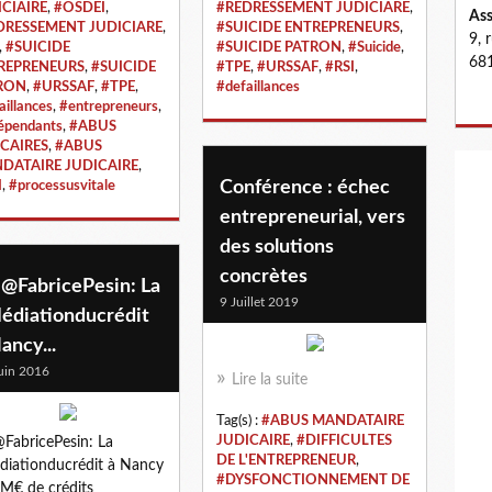
ICIAIRE
,
#OSDEI
,
#REDRESSEMENT JUDICIARE
,
Ass
DRESSEMENT JUDICIARE
,
#SUICIDE ENTREPRENEURS
,
9, 
,
#SUICIDE
#SUICIDE PATRON
,
#Suicide
,
681
REPRENEURS
,
#SUICIDE
#TPE
,
#URSSAF
,
#RSI
,
RON
,
#URSSAF
,
#TPE
,
#defaillances
aillances
,
#entrepreneurs
,
épendants
,
#ABUS
CAIRES
,
#ABUS
DATAIRE JUDICAIRE
,
Conférence : échec
I
,
#processusvitale
entrepreneurial, vers
des solutions
concrètes
 @FabricePesin: La
9 Juillet 2019
édiationducrédit
ancy...
uin 2016
Lire la suite
Tag(s) :
#ABUS MANDATAIRE
JUDICAIRE
,
#DIFFICULTES
FabricePesin: La
DE L'ENTREPRENEUR
,
iationducrédit à Nancy
#DYSFONCTIONNEMENT DE
 M€ de crédits