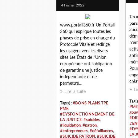
4 Février 2022
𝐔𝐧 𝐚
𝐩𝐚𝐫𝐜
www.portail360.fr Un Portail
auc
360 qui explique toutes les
déma
phases de prise en charge du
n’en
Protocole Vitale et redirige
acti
les usagers vers les divers
anti
sites Les États de l’Union
même
européenne ont l’obligation
Pour
de garantir une justice
enga
indépendante et de
créa
permettre...
Li
Lire la suite
Tag(s
Tag(s) :
#BONS PLANS TPE
PME
PME
,
gouv
#DYSFONCTIONNEMENT DE
#DI
LA JUSTICE
,
#suicides
,
L'E
#liquidation
,
#patron
,
#DY
#entrepreneurs
,
#défaillances
,
LA J
#SUICIDE PATRON
,
#SUICIDE