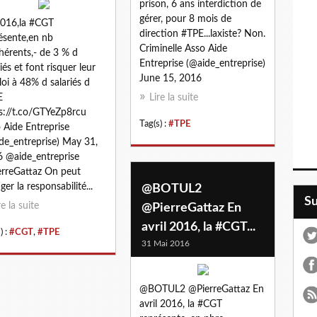
prison, 6 ans interdiction de
gérer, pour 8 mois de
016,la #CGT
direction #TPE...laxiste? Non.
ésente,en nb
Criminelle Asso Aide
hérents,- de 3 % d
Entreprise (@aide_entreprise)
riés et font risquer leur
June 15, 2016
oi à 48% d salariés d
E
Lire la suite
s://t.co/GTYeZp8rcu
Tag(s) :
#TPE
 Aide Entreprise
de_entreprise) May 31,
 @aide_entreprise
rreGattaz On peut
ger la responsabilité...
@BOTUL2
S
re la suite
@PierreGattaz En
avril 2016, la #CGT...
) :
#CGT
,
#TPE
31 Mai 2016
@BOTUL2 @PierreGattaz En
avril 2016, la #CGT