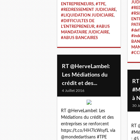
JUD
ENTREPRENEURS
,
#TPE
,
#RE
#REDRESSEMENT JUDICIARE
,
#RSI
#LIQUIDATION JUDICIAIRE
,
ENT
#DIFFICULTES DE
PAT
L'ENTREPRENEUR
,
#ABUS
#def
MANDATAIRE JUDICAIRE
,
#ind
#ABUS BANCAIRES
BAN
MAN
#CC
RT @HerveLambel:
Les Médiations du
RT
crédit et des...
#M
4 Juillet 2016
à N
30 J
RT @HerveLambel: Les
Médiations du crédit et des
entreprises se renforcent
RT @
https://t.co/HH7IcWsyfL via
#Méd
@mondedartisans #TPE
: 45