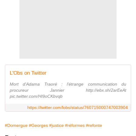
L'Obs on Twitter
Mort d'Adama Traoré : l'étrange communication du
procureur Jannier http://ebx.sh/2arEeAt
pic.twitter.com/HI9oCKbvqb
https://twitter.com/lobs/status/760715000747003904
#Domergue
#Georges
#justice
#réformes
#refonte