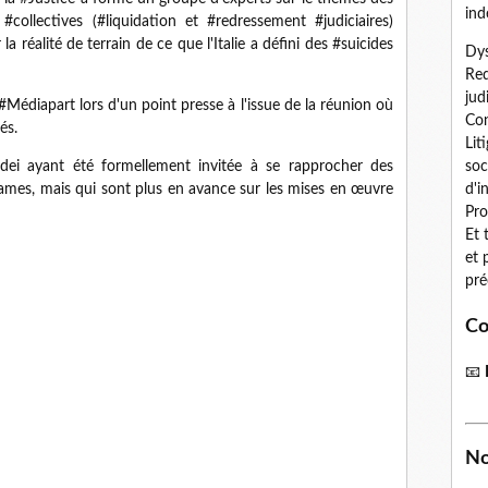
ind
ollectives (#liquidation et #redressement #judiciaires)
la réalité de terrain de ce que l'Italie a défini des #suicides
Dys
Red
jud
 #Médiapart lors d'un point presse à l'issue de la réunion où
Con
és.
Lit
sdei ayant été formellement invitée à se rapprocher des
soc
rames, mais qui sont plus en avance sur les mises en œuvre
d'i
Pro
Et 
et 
pré
Co
📧
No