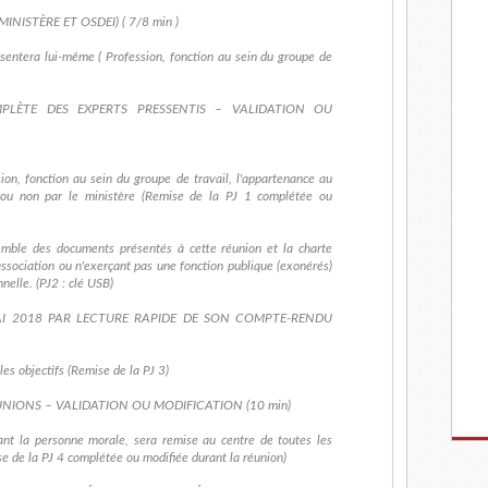
NISTÈRE ET OSDEI) ( 7/8 min )
ésentera lui-même ( Profession, fonction au sein du groupe de
PLÈTE DES EXPERTS PRESSENTIS – VALIDATION OU
sion, fonction au sein du groupe de travail, l'appartenance au
 ou non par le ministère (Remise de la PJ 1 complétée ou
emble des documents présentés à cette réunion et la charte
ssociation ou n'exerçant pas une fonction publique (exonérés)
nelle. (PJ2 : clé USB)
I 2018 PAR LECTURE RAPIDE DE SON COMPTE-RENDU
es objectifs (Remise de la PJ 3)
NIONS – VALIDATION OU MODIFICATION (10 min)
ant la personne morale, sera remise au centre de toutes les
se de la PJ 4 complétée ou modifiée durant la réunion)