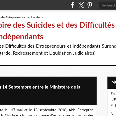
re des Suicides et des Difficultés
Indépendants
des Difficultés des Entrepreneurs et Indépendants Suren
arde, Redressement et Liquidation Judiciaires)
 14 Septembre entre le Ministère de la
En 
jus
en 
ntre le 17 mai et le 13 septembre 2018, Aide Entreprise
Nou
 la #Justice a formé un groupe d'experts sur le thèmes des