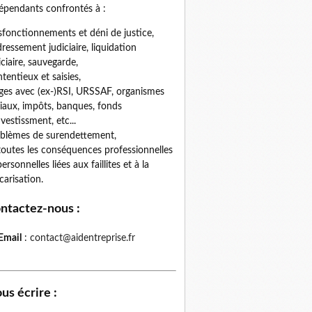
épendants confrontés à :
fonctionnements et déni de justice,
ressement judiciaire, liquidation
iciaire, sauvegarde,
tentieux et saisies,
iges avec (ex-)RSI, URSSAF, organismes
iaux, impôts, banques, fonds
nvestissment, etc...
blèmes de surendettement,
toutes les conséquences professionnelles
personnelles liées aux faillites et à la
carisation.
ntactez-nous
:
Email
:
contact@aidentreprise.fr
us écrire
: