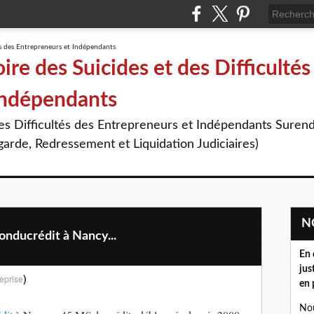
re des Suicides et des Difficultés
Indépendants
des Difficultés des Entrepreneurs et Indépendants Suren
arde, Redressement et Liquidation Judiciaires)
nducrédit à Nancy...
En 
jus
)
eprise
en 
Nou