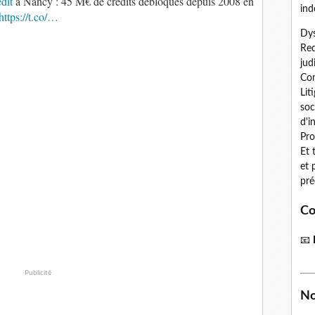
dit
à Nancy : 45 M€ de crédits débloqués depuis 2008 en
ind
https://t.co/…
Dys
Red
jud
Con
Lit
soc
d'i
Pro
Et 
et 
pré
Co
📧
Publicité
No