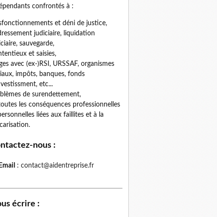
épendants confrontés à :
fonctionnements et déni de justice,
ressement judiciaire, liquidation
iciaire, sauvegarde,
tentieux et saisies,
iges avec (ex-)RSI, URSSAF, organismes
iaux, impôts, banques, fonds
nvestissment, etc...
blèmes de surendettement,
toutes les conséquences professionnelles
personnelles liées aux faillites et à la
carisation.
ntactez-nous
:
Email
:
contact@aidentreprise.fr
us écrire
: