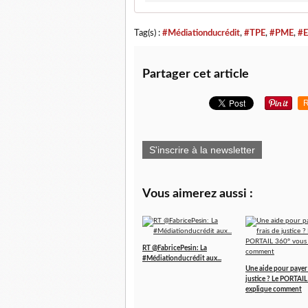
Tag(s) :
#Médiationducrédit
,
#TPE
,
#PME
,
#E
Partager cet article
R
S'inscrire à la newsletter
Vous aimerez aussi :
RT @FabricePesin: La
#Médiationducrédit aux...
Une aide pour payer 
justice ? Le PORTAI
explique comment