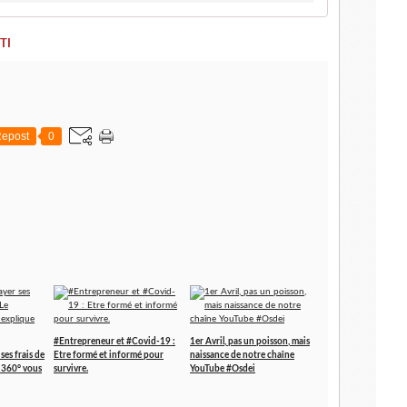
TI
epost
0
#Entrepreneur et #Covid-19 :
1er Avril, pas un poisson, mais
ses frais de
Etre formé et informé pour
naissance de notre chaîne
L 360° vous
survivre.
YouTube #Osdei