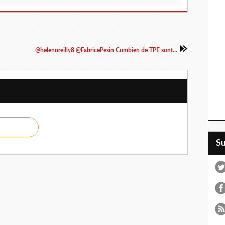
@helenoreilly8 @FabricePesin Combien de TPE sont...
S