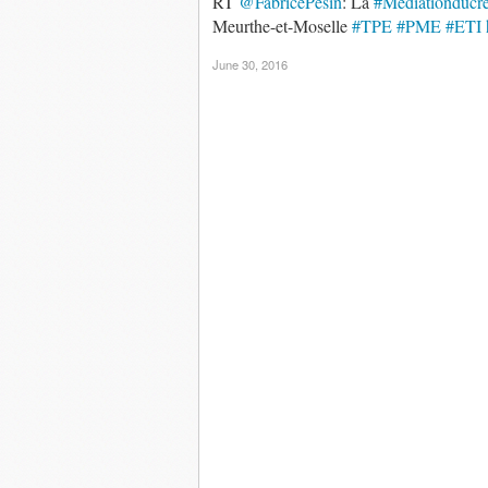
RT
@FabricePesin
: La
#Médiationducré
Meurthe-et-Moselle
#TPE
#PME
#ETI
June 30, 2016