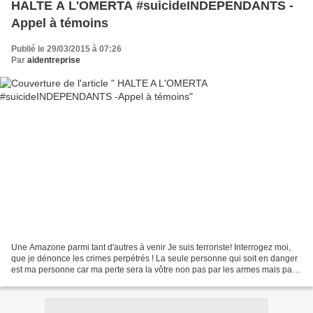
HALTE A L'OMERTA #suicideINDEPENDANTS -
Appel à témoins
Publié le 29/03/2015 à 07:26
Par
aidentreprise
Une Amazone parmi tant d'autres à venir Je suis terroriste! Interrogez moi,
que je dénonce les crimes perpétrés ! La seule personne qui soit en danger
est ma personne car ma perte sera la vôtre non pas par les armes mais par
ma mort et ceux d'autres ‪#‎SOS‬...