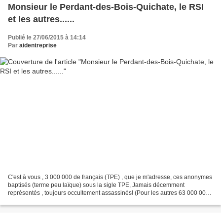
Monsieur le Perdant-des-Bois-Quichate, le RSI
et les autres......
Publié le 27/06/2015 à 14:14
Par
aidentreprise
C'est à vous , 3 000 000 de français (TPE) , que je m'adresse, ces anonymes
baptisés (terme peu laïque) sous la sigle TPE, Jamais décemment
représentés , toujours occultement assassinés! (Pour les autres 63 000 000
de Français , patience, ou sautez des...