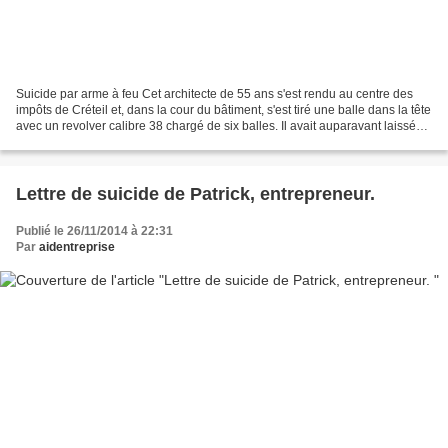
Suicide par arme à feu Cet architecte de 55 ans s'est rendu au centre des
impôts de Créteil et, dans la cour du bâtiment, s'est tiré une balle dans la tête
avec un revolver calibre 38 chargé de six balles. Il avait auparavant laissé
un mot à une employée...
Lettre de suicide de Patrick, entrepreneur.
Publié le 26/11/2014 à 22:31
Par
aidentreprise