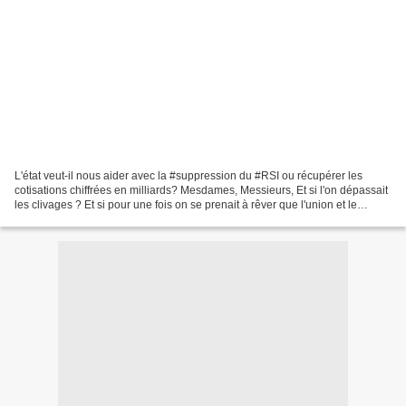
L'état veut-il nous aider avec la #suppression du #RSI ou récupérer les
cotisations chiffrées en milliards? Mesdames, Messieurs, Et si l'on dépassait
les clivages ? Et si pour une fois on se prenait à rêver que l'union et le
dialogue donnent la vie à...