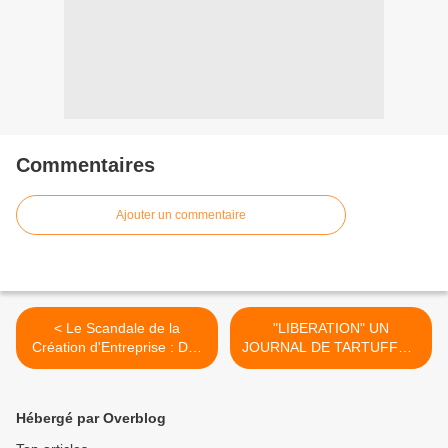
Commentaires
Ajouter un commentaire
< Le Scandale de la
"LIBERATION" UN
Création d'Entreprise : Des
JOURNAL DE TARTUFFES,
Compétences Ignorées et
UNE INSULTE AUX MORTS
des Conséquences
>
Dévastatrices
Hébergé par Overblog