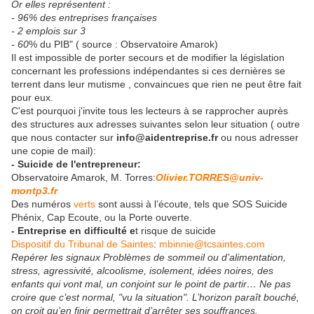
Or elles représentent :
- 96% des entreprises françaises
- 2 emplois sur 3
- 60
% du PIB" ( source : Observatoire Amarok)
Il est impossible de porter secours et de modifier la législation
concernant les professions indépendantes si ces dernières se
terrent dans leur mutisme , convaincues que rien ne peut être fait
pour eux.
C'est pourquoi j'invite tous les lecteurs à se rapprocher auprès
des structures aux adresses suivantes selon leur situation ( outre
que nous contacter sur
info@aidentreprise.fr
ou nous adresser
une copie de mail):
- Suicide de l'entrepreneur:
Observatoire Amarok, M. Torres:
Olivier.TORRES@univ-
montp3.fr
Des numéros
verts
sont aussi à l’écoute, tels que SOS Suicide
Phénix, Cap Ecoute, ou la Porte ouverte.
- Entreprise en difficulté e
t risque de suicide
Dispositif du Tribunal de Saintes
:
mbinnie@tcsaintes.com
Repérer les signaux Problèmes de sommeil ou d’alimentation,
stress, agressivité, alcoolisme, isolement, idées noires, des
enfants qui vont mal, un conjoint sur le point de partir… Ne pas
croire que c’est normal, "vu la situation". L’horizon paraît bouché,
on croit qu’en finir permettrait d’arrêter ses souffrances.