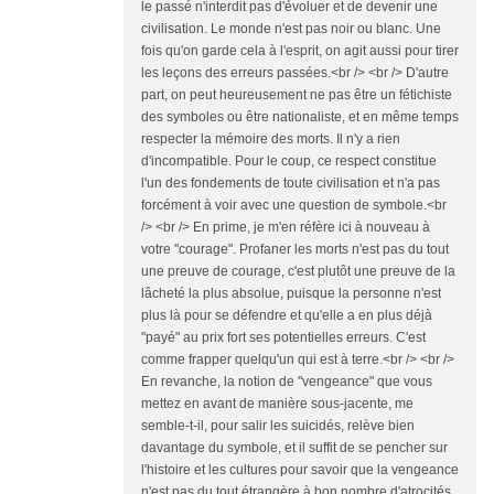
le passé n'interdit pas d'évoluer et de devenir une
civilisation. Le monde n'est pas noir ou blanc. Une
fois qu'on garde cela à l'esprit, on agit aussi pour tirer
les leçons des erreurs passées.<br /> <br /> D'autre
part, on peut heureusement ne pas être un fétichiste
des symboles ou être nationaliste, et en même temps
respecter la mémoire des morts. Il n'y a rien
d'incompatible. Pour le coup, ce respect constitue
l'un des fondements de toute civilisation et n'a pas
forcément à voir avec une question de symbole.<br
/> <br /> En prime, je m'en réfère ici à nouveau à
votre "courage". Profaner les morts n'est pas du tout
une preuve de courage, c'est plutôt une preuve de la
lâcheté la plus absolue, puisque la personne n'est
plus là pour se défendre et qu'elle a en plus déjà
"payé" au prix fort ses potentielles erreurs. C'est
comme frapper quelqu'un qui est à terre.<br /> <br />
En revanche, la notion de "vengeance" que vous
mettez en avant de manière sous-jacente, me
semble-t-il, pour salir les suicidés, relève bien
davantage du symbole, et il suffit de se pencher sur
l'histoire et les cultures pour savoir que la vengeance
n'est pas du tout étrangère à bon nombre d'atrocités