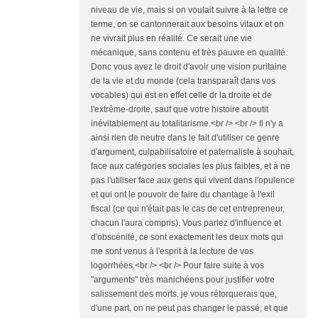
niveau de vie, mais si on voulait suivre à la lettre ce
terme, on se cantonnerait aux besoins vitaux et on
ne vivrait plus en réalité. Ce serait une vie
mécanique, sans contenu et très pauvre en qualité.
Donc vous avez le droit d'avoir une vision puritaine
de la vie et du monde (cela transparaît dans vos
vocables) qui est en effet celle dr la droite et de
l'extrême-droite, sauf que votre histoire aboutit
inévitablement au totalitarisme.<br /> <br /> Il n'y a
ainsi rien de neutre dans le fait d'utiliser ce genre
d'argument, culpabilisatoire et paternaliste à souhait,
face aux catégories sociales les plus faibles, et à ne
pas l'utiliser face aux gens qui vivent dans l'opulence
et qui ont le pouvoir de faire du chantage à l'exil
fiscal (ce qui n'était pas le cas de cet entrepreneur,
chacun l'aura compris). Vous parlez d'influence et
d'obscénité, ce sont exactement les deux mots qui
me sont venus à l'esprit à la lecture de vos
logorrhées.<br /> <br /> Pour faire suite à vos
"arguments" très manichéens pour justifier votre
salissement des morts, je vous rétorquerais que,
d'une part, on ne peut pas changer le passé, et que