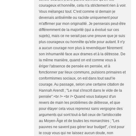
courageux et honnête, cela n'a strictement rien à voir.
Vous mélangez tout. C'est comme si demain je
devenais antisémite ou raciste uniquement pour
m'affirmer par mon originalité. Je penserais peut-être
différemment de la majorité (qui a évolué sur ces
sujets), mais ce ne serait pas une preuve que je suis
plus courageux ou honnête qu'elle pour autant. Il n'y
a aucun courage non plus à revendiquer fièrement
son inhumanité face aux drames et à la détresse. De
la même manière, quand on est comme vous à
ériger l'absence de pensée en pensée, et à
fonctionner par lieux communs, pulsions primaires et
conformismes sociaux, on est dans tout sauf le
courage. Au passage, selon une certaine citation de
Hannah Arendt ; "Le mal s'inscrit dans le vide de la
pensée".<br /> <br /> Quand vous balayez d'un
revers de main les problèmes de détresse, et que
pour étayer cela vous reprenez sans vergogne des
arguments qui sont tout-à-fait ceux de l'aristocratie
au Moyen-Âge et de toutes les monarchies ; "Les
pauvres ne savent pas gérer leur budget", c'est pour
le coup vous qui ne laissez aucun doute, non