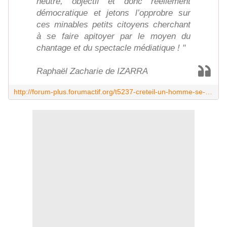
neutre, objectif et donc réellement
démocratique et jetons l’opprobre sur
ces minables petits citoyens cherchant
à se faire apitoyer par le moyen du
chantage et du spectacle médiatique ! "
Raphaël Zacharie de IZARRA
http://forum-plus.forumactif.org/t5237-creteil-un-homme-se-suicide-devant-le-centre-des-impots