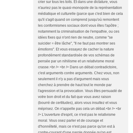
crier sur tous les toits. Et dans une dictature, vous
n'auriez pas le quasi-monopole de la représentation
médiatique et culturelle (parce que c'est bien de cela
qu'il s'agit quand on comprend jusqu'où remontent
les conformismes sociaux dont vous êtes l'apôtre ;
notamment la criminalisation de l'empathie, ou ces
idées fixes qui n'ont rien de neutre, comme "se
suicider = être lâche", "Il ne faut pas montrer ses
émotions". Et vous essayez de cacher la nature
profondément standardisée de vos schémas de
pensée par un nihilisme et un relativisme moral
crasse.<br /> <br /> Dans un débat contradictoire,
c'est arguments contre arguments. Chez vous, non
seulement il n'y a pas d'argument mais vous
cherchez à prendre de haut tout le monde par
l'agression et la provocation. Vous êtes persuadé de
votre bon droit et du fait que vous avez raison
(bourré de certitudes), alors vous insultez et vous
méprisez. On n'appelle pas cela un débat.<br /> <br
/> L'ouverture d'esprit, ce n'est pas le relativisme
moral. Vous osez parler et de courage et
d'honnêteté, mais ce n'est pas parce qu'on est à
contre-courant d'une parole donnée qu'on est