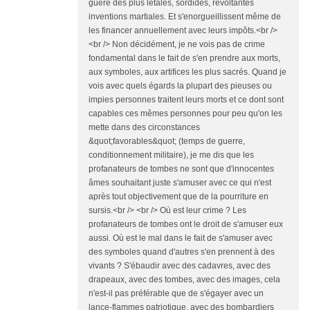
guère des plus létales, sordides, révoltantes
inventions martiales. Et s'enorgueillissent même de
les financer annuellement avec leurs impôts.<br />
<br /> Non décidément, je ne vois pas de crime
fondamental dans le fait de s'en prendre aux morts,
aux symboles, aux artifices les plus sacrés. Quand je
vois avec quels égards la plupart des pieuses ou
impies personnes traitent leurs morts et ce dont sont
capables ces mêmes personnes pour peu qu'on les
mette dans des circonstances
&quot;favorables&quot; (temps de guerre,
conditionnement militaire), je me dis que les
profanateurs de tombes ne sont que d'innocentes
âmes souhaitant juste s'amuser avec ce qui n'est
après tout objectivement que de la pourriture en
sursis.<br /> <br /> Où est leur crime ? Les
profanateurs de tombes ont le droit de s'amuser eux
aussi. Où est le mal dans le fait de s'amuser avec
des symboles quand d'autres s'en prennent à des
vivants ? S'ébaudir avec des cadavres, avec des
drapeaux, avec des tombes, avec des images, cela
n'est-il pas préférable que de s'égayer avec un
lance-flammes patriotique, avec des bombardiers