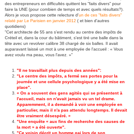
des entrepreneurs en difficultés quittent les "faits divers" pour
faire la UNE (pour combien de temps et avec quels résultats?).
Alors je vous propose cette relecture d'
un de ces "faits divers"
relaté par Le Parisien en janvier 2012
( et bien d'autres
quotidiens)
"Cet architecte de 55 ans s'est rendu au centre des impôts de
Créteil et, dans la cour du bâtiment, s'est tiré une balle dans la
tête avec un revolver calibre 38 chargé de six balles. Il avait
auparavant laissé un mot à une employée de l'accueil : « Vous
avez voulu ma peau, vous l'avez. »"
"Il ne travaillait plus depuis des années":
"Le centre des impôts, a fermé ses portes pour la
journée et une cellule psychologique y a été mise en
place".
« On a souvent des gens agités qui se présentent à
l'accueil, mais on n'avait jamais vu un tel drame.
Apparemment, il a demandé à voir une employée en
particulier, mais il n'a pas attendu longtemps. Il devait
être vraiment désespéré. »
"Une enquête « aux fins de recherche des causes de
la
mort
» a été ouverte".
"Ce voisin décrit un homme gai lors de son