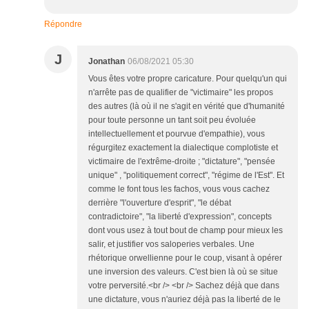
Répondre
J
Jonathan
06/08/2021 05:30
Vous êtes votre propre caricature. Pour quelqu'un qui
n'arrête pas de qualifier de "victimaire" les propos
des autres (là où il ne s'agit en vérité que d'humanité
pour toute personne un tant soit peu évoluée
intellectuellement et pourvue d'empathie), vous
régurgitez exactement la dialectique complotiste et
victimaire de l'extrême-droite ; "dictature", "pensée
unique" , "politiquement correct", "régime de l'Est". Et
comme le font tous les fachos, vous vous cachez
derrière "l'ouverture d'esprit", "le débat
contradictoire", "la liberté d'expression", concepts
dont vous usez à tout bout de champ pour mieux les
salir, et justifier vos saloperies verbales. Une
rhétorique orwellienne pour le coup, visant à opérer
une inversion des valeurs. C'est bien là où se situe
votre perversité.<br /> <br /> Sachez déjà que dans
une dictature, vous n'auriez déjà pas la liberté de le