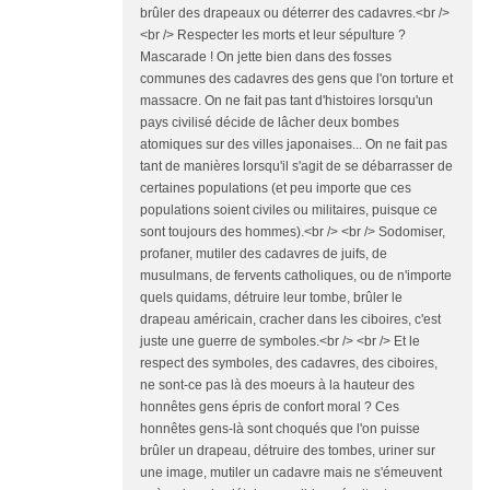
brûler des drapeaux ou déterrer des cadavres.<br />
<br /> Respecter les morts et leur sépulture ?
Mascarade ! On jette bien dans des fosses
communes des cadavres des gens que l'on torture et
massacre. On ne fait pas tant d'histoires lorsqu'un
pays civilisé décide de lâcher deux bombes
atomiques sur des villes japonaises... On ne fait pas
tant de manières lorsqu'il s'agit de se débarrasser de
certaines populations (et peu importe que ces
populations soient civiles ou militaires, puisque ce
sont toujours des hommes).<br /> <br /> Sodomiser,
profaner, mutiler des cadavres de juifs, de
musulmans, de fervents catholiques, ou de n'importe
quels quidams, détruire leur tombe, brûler le
drapeau américain, cracher dans les ciboires, c'est
juste une guerre de symboles.<br /> <br /> Et le
respect des symboles, des cadavres, des ciboires,
ne sont-ce pas là des moeurs à la hauteur des
honnêtes gens épris de confort moral ? Ces
honnêtes gens-là sont choqués que l'on puisse
brûler un drapeau, détruire des tombes, uriner sur
une image, mutiler un cadavre mais ne s'émeuvent