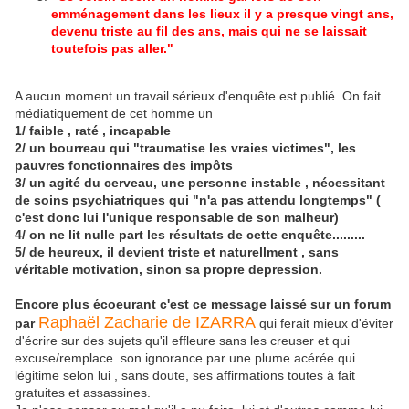
emménagement dans les lieux il y a presque vingt ans,
devenu triste au fil des ans, mais qui ne se laissait
toutefois pas aller."
A aucun moment un travail sérieux d'enquête est publié. On fait
médiatiquement de cet homme un
1/ faible , raté , incapable
2/ un bourreau qui "traumatise les vraies victimes", les
pauvres fonctionnaires des impôts
3/ un agité du cerveau, une personne instable , nécessitant
de soins psychiatriques qui "n'a pas attendu longtemps" (
c'est donc lui l'unique responsable de son malheur)
4/ on ne lit nulle part les résultats de cette enquête.........
5/ de heureux, il devient triste et naturellment , sans
véritable motivation, sinon sa propre depression.
Encore plus écoeurant c'est ce message laissé sur un forum
Raphaël Zacharie de IZARRA
par
qui ferait mieux d'éviter
d'écrire sur des sujets qu'il effleure sans les creuser et qui
excuse/remplace son ignorance par une plume acérée qui
légitime selon lui , sans doute, ses affirmations toutes à fait
gratuites et assassines.