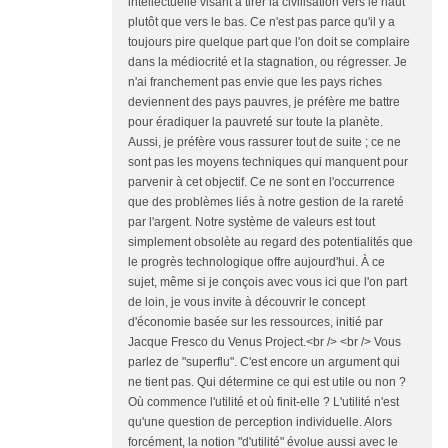
intellectuelle visant à tirer la civilisation vers le haut
plutôt que vers le bas. Ce n'est pas parce qu'il y a
toujours pire quelque part que l'on doit se complaire
dans la médiocrité et la stagnation, ou régresser. Je
n'ai franchement pas envie que les pays riches
deviennent des pays pauvres, je préfère me battre
pour éradiquer la pauvreté sur toute la planète.
Aussi, je préfère vous rassurer tout de suite ; ce ne
sont pas les moyens techniques qui manquent pour
parvenir à cet objectif. Ce ne sont en l'occurrence
que des problèmes liés à notre gestion de la rareté
par l'argent. Notre système de valeurs est tout
simplement obsolète au regard des potentialités que
le progrès technologique offre aujourd'hui. À ce
sujet, même si je conçois avec vous ici que l'on part
de loin, je vous invite à découvrir le concept
d'économie basée sur les ressources, initié par
Jacque Fresco du Venus Project.<br /> <br /> Vous
parlez de "superflu". C'est encore un argument qui
ne tient pas. Qui détermine ce qui est utile ou non ?
Où commence l'utilité et où finit-elle ? L'utilité n'est
qu'une question de perception individuelle. Alors
forcément, la notion "d'utilité" évolue aussi avec le