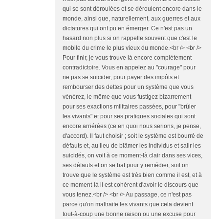
qui se sont déroulées et se déroulent encore dans le
monde, ainsi que, naturellement, aux guerres et aux
dictatures qui ont pu en émerger. Ce n'est pas un
hasard non plus si on rappelle souvent que c'est le
mobile du crime le plus vieux du monde.<br /> <br />
Pour finir, je vous trouve là encore complètement
contradictoire. Vous en appelez au "courage" pour
ne pas se suicider, pour payer des impôts et
rembourser des dettes pour un système que vous
vénérez, le même que vous fustigez bizarrement
pour ses exactions militaires passées, pour "brûler
les vivants" et pour ses pratiques sociales qui sont
encore arriérées (ce en quoi nous serions, je pense,
d'accord). Il faut choisir ; soit le système est bourré de
défauts et, au lieu de blâmer les individus et salir les
suicidés, on voit à ce moment-là clair dans ses vices,
ses défauts et on se bat pour y remédier, soit on
trouve que le système est très bien comme il est, et à
ce moment-là il est cohérent d'avoir le discours que
vous tenez.<br /> <br /> Au passage, ce n'est pas
parce qu'on maltraite les vivants que cela devient
tout-à-coup une bonne raison ou une excuse pour