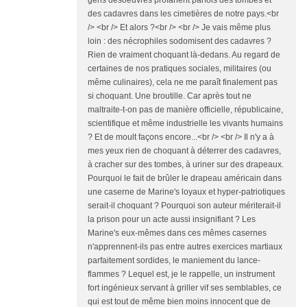
gens désoeuvrés profanent parfois des tombes et
des cadavres dans les cimetières de notre pays.<br
/> <br /> Et alors ?<br /> <br /> Je vais même plus
loin : des nécrophiles sodomisent des cadavres ?
Rien de vraiment choquant là-dedans. Au regard de
certaines de nos pratiques sociales, militaires (ou
même culinaires), cela ne me paraît finalement pas
si choquant. Une broutille. Car après tout ne
maltraite-t-on pas de manière officielle, républicaine,
scientifique et même industrielle les vivants humains
? Et de moult façons encore...<br /> <br /> Il n'y a à
mes yeux rien de choquant à déterrer des cadavres,
à cracher sur des tombes, à uriner sur des drapeaux.
Pourquoi le fait de brûler le drapeau américain dans
une caserne de Marine's loyaux et hyper-patriotiques
serait-il choquant ? Pourquoi son auteur mériterait-il
la prison pour un acte aussi insignifiant ? Les
Marine's eux-mêmes dans ces mêmes casernes
n'apprennent-ils pas entre autres exercices martiaux
parfaitement sordides, le maniement du lance-
flammes ? Lequel est, je le rappelle, un instrument
fort ingénieux servant à griller vif ses semblables, ce
qui est tout de même bien moins innocent que de