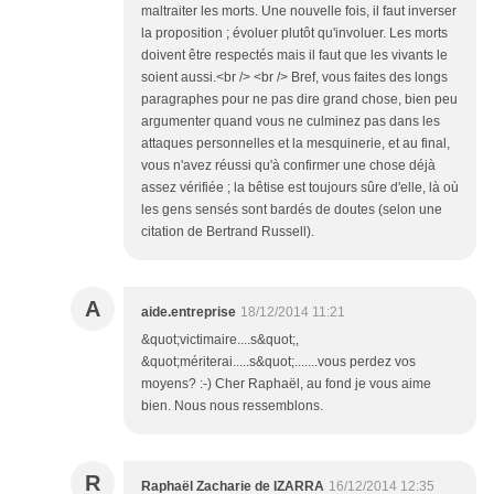
maltraiter les morts. Une nouvelle fois, il faut inverser
la proposition ; évoluer plutôt qu'involuer. Les morts
doivent être respectés mais il faut que les vivants le
soient aussi.<br /> <br /> Bref, vous faites des longs
paragraphes pour ne pas dire grand chose, bien peu
argumenter quand vous ne culminez pas dans les
attaques personnelles et la mesquinerie, et au final,
vous n'avez réussi qu'à confirmer une chose déjà
assez vérifiée ; la bêtise est toujours sûre d'elle, là où
les gens sensés sont bardés de doutes (selon une
citation de Bertrand Russell).
A
aide.entreprise
18/12/2014 11:21
&quot;victimaire....s&quot;,
&quot;mériterai.....s&quot;.......vous perdez vos
moyens? :-) Cher Raphaël, au fond je vous aime
bien. Nous nous ressemblons.
R
Raphaël Zacharie de IZARRA
16/12/2014 12:35