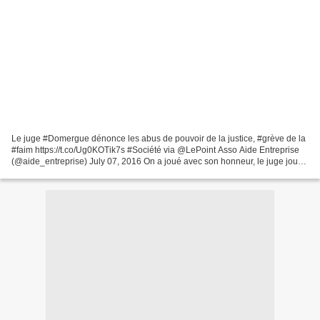
Le juge #Domergue dénonce les abus de pouvoir de la justice, #grève de la
#faim https://t.co/Ug0KOTik7s #Société via @LePoint Asso Aide Entreprise
(@aide_entreprise) July 07, 2016 On a joué avec son honneur, le juge joue
avec sa santé. Voilà 22 jours,...