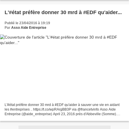
L'#état préfère donner 30 mrd à #EDF qu'aider...
Publié le 23/04/2016 à 19:19
Par
Asso Aide Entreprise
L'#état préfère donner 30 mrd à #EDF qu'aider à sauver une vie en aidant
les #entreprises .. https://t.co/wpRArgBB3P via @francetvinfo Asso Aide
Entreprise (@aide_entreprise) April 23, 2016 près d'Abbeville (Somme).
Elachrome, son entreprise de 12 personnes...