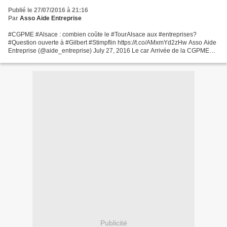
Publié le 27/07/2016 à 21:16
Par
Asso Aide Entreprise
#CGPME #Alsace : combien coûte le #TourAlsace aux #entreprises?
#Question ouverte à #Gilbert #Stimpflin https://t.co/AMxmYd2zHw Asso Aide
Entreprise (@aide_entreprise) July 27, 2016 Le car Arrivée de la CGPME
prêt à rejoindre la course....
Publicité