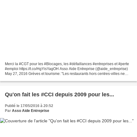
Merci la #CGT pour les #Blocages, les #défaillances #entreprises et #perte
#emploi https://t.co/HgYisYagOH Asso Aide Entreprise (@aide_entreprise)
May 27, 2016 Grèves et tourisme: "Les restaurants hors centres-villes ne
travaillent plus" L. Duc (@UMIH_France)...
Qu'on fait les #CCI depuis 2009 pour les...
Publié le 17/05/2016 à 20:52
Par
Asso Aide Entreprise