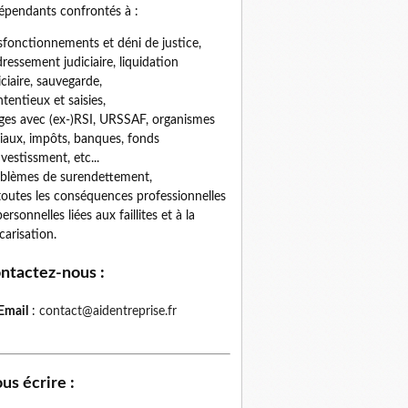
épendants confrontés à :
fonctionnements et déni de justice,
ressement judiciaire, liquidation
iciaire, sauvegarde,
tentieux et saisies,
iges avec (ex-)RSI, URSSAF, organismes
iaux, impôts, banques, fonds
nvestissment, etc...
blèmes de surendettement,
toutes les conséquences professionnelles
personnelles liées aux faillites et à la
carisation.
ntactez-nous
:
Email
:
contact@aidentreprise.fr
us écrire
: