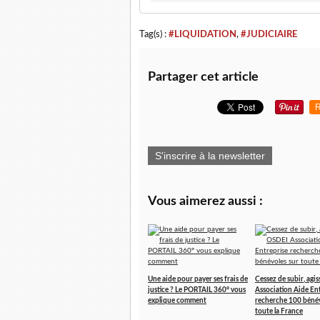
Tag(s) :
#LIQUIDATION
,
#JUDICIAIRE
Partager cet article
R
S'inscrire à la newsletter
Vous aimerez aussi :
Une aide pour payer ses frais de
Cessez de subir, agi
justice ? Le PORTAIL 360° vous
Association Aide En
explique comment
recherche 100 bénév
toute la France