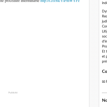
une procédure interminable
http://t.co/McYlPmWYFz
ind
Dys
Red
jud
Con
Lit
soc
d'i
Pro
Et 
et 
pré
Co
📧
Publicité
No