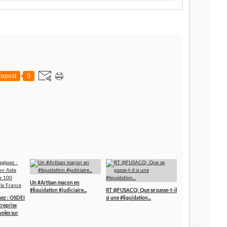
epost
0
Un #Artisan maçon en
#liquidation #judiciaire...
RT @FUSACQ: Que se passe-t-il
ssez : OSDEI
si une #liquidation...
treprise
oles sur