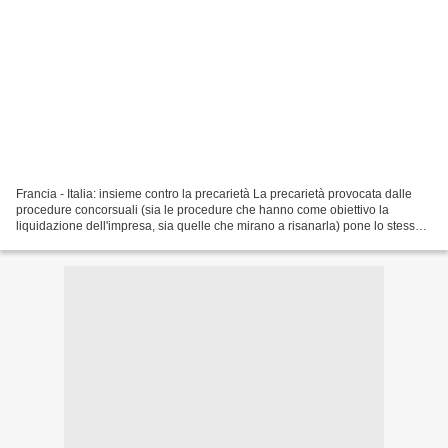
Francia - Italia: insieme contro la precarietà La precarietà provocata dalle
procedure concorsuali (sia le procedure che hanno come obiettivo la
liquidazione dell'impresa, sia quelle che mirano a risanarla) pone lo stesso
problema in Francia come in Italia....