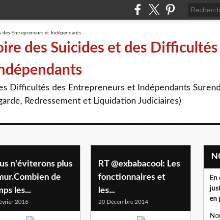
re des Suicides et des Difficultés
Indépendants
des Difficultés des Entrepreneurs et Indépendants Suren
arde, Redressement et Liquidation Judiciaires)
s n'éviterons plus
RT @exbabacool: Les
 mur.Combien de
fonctionnaires et
En 
jus
ps les...
les...
en 
évrier 2016
20 Décembre 2014
Nou