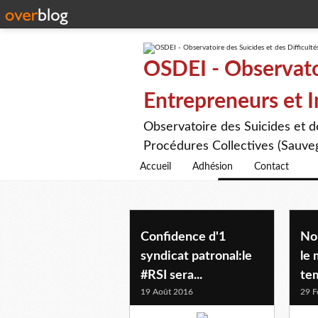
OSDEI - Observatoi
Entrepreneurs et 
Observatoire des Suicides et 
Procédures Collectives (Sauveg
Accueil
Adhésion
Contact
hollande
Confidence d'1
Nou
syndicat patronal:le
le
#RSI sera...
tem
19 Août 2016
29 F