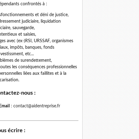
épendants confrontés à :
fonctionnements et déni de justice,
ressement judiciaire, liquidation
iciaire, sauvegarde,
tentieux et saisies,
iges avec (ex-)RSI, URSSAF, organismes
iaux, impôts, banques, fonds
nvestissment, etc...
blèmes de surendettement,
toutes les conséquences professionnelles
personnelles liées aux faillites et à la
carisation.
ntactez-nous
:
Email
:
contact@aidentreprise.fr
us écrire
: