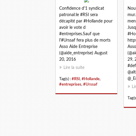
Confidence d'1 syndicat
Nous
patronal:le #RSI sera
mur.
décapité par #Hollande pour
mens
avoir le vote d
Jusq
#entreprises.Sauf que
#Hol
l'#Urssaf fera plus de morts
http
Asso Aide Entreprise
Asso
(@aide_entreprise) August
(@ai
20, 2016
29, 
#def
Lire la suite
@alt
@_En
Tag(s) :
#RSI
,
#Hollande
,
#entreprises
,
#Urssaf
Li
Tag(s