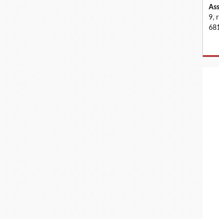
Ass
9, 
681