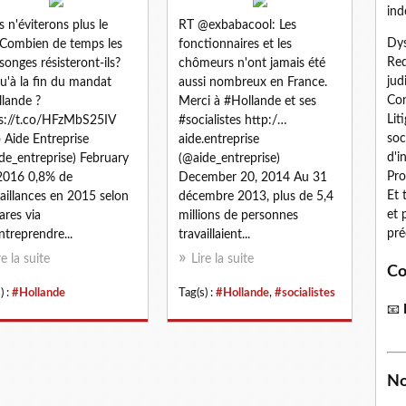
ind
 n'éviterons plus le
RT @exbabacool: Les
Dys
Combien de temps les
fonctionnaires et les
Red
onges résisteront-ils?
chômeurs n'ont jamais été
jud
u'à la fin du mandat
aussi nombreux en France.
Con
lande ?
Merci à #Hollande et ses
Lit
s://t.co/HFzMbS25IV
#socialistes http:/…
soc
 Aide Entreprise
aide.entreprise
d'i
de_entreprise) February
(@aide_entreprise)
Pro
2016 0,8% de
December 20, 2014 Au 31
Et 
aillances en 2015 selon
décembre 2013, plus de 5,4
et 
ares via
millions de personnes
pré
treprendre...
travaillaient...
re la suite
Lire la suite
Co
) :
#Hollande
Tag(s) :
#Hollande
,
#socialistes
📧
No