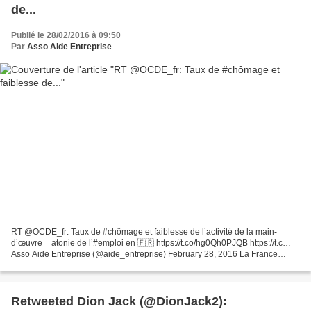
de...
Publié le 28/02/2016 à 09:50
Par
Asso Aide Entreprise
RT @OCDE_fr: Taux de #chômage et faiblesse de l’activité de la main-
d’œuvre = atonie de l’#emploi en 🇫🇷 https://t.co/hg0Qh0PJQB https://t.c…
Asso Aide Entreprise (@aide_entreprise) February 28, 2016 La France
affiche des niveaux de productivité qui sont...
Retweeted Dion Jack (@DionJack2):