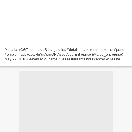
Merci la #CGT pour les #Blocages, les #défaillances #entreprises et #perte
#emploi https://t.co/HgYisYagOH Asso Aide Entreprise (@aide_entreprise)
May 27, 2016 Grèves et tourisme: "Les restaurants hors centres-villes ne
travaillent plus" L. Duc (@UMIH_France)...