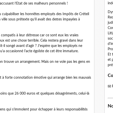
ind
n accusant l’Etat de ses malheurs personnels !
Dys
u culpabiliser les honnêtes employés des Impôts de Créteil
Red
 ville sous prétexte qu’il avait des dettes impayées à
jud
Con
Lit
je compatis à leur détresse car ce sont eux les vraies
soc
ux est une chose terrible. Cela restera gravé dans leur
d'i
-il songé avant d'agir ? J'espère que les employés ne
Pro
'a occasionné l'acte égoïste de cet être immature.
Et 
et 
on trouve un arrangement. Mais on ne vole pas les gens en
pré
Co
ot à forte connotation émotive qui arrange bien les mauvais
📧
moins que 26 000 euros et quelques désagréments, celui-là
No
oyens qui s’immolent pour échapper à leurs responsabilités