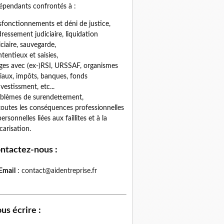
épendants confrontés à :
fonctionnements et déni de justice,
ressement judiciaire, liquidation
iciaire, sauvegarde,
tentieux et saisies,
iges avec (ex-)RSI, URSSAF, organismes
iaux, impôts, banques, fonds
nvestissment, etc...
blèmes de surendettement,
toutes les conséquences professionnelles
personnelles liées aux faillites et à la
carisation.
ntactez-nous
:
Email
:
contact@aidentreprise.fr
us écrire
: