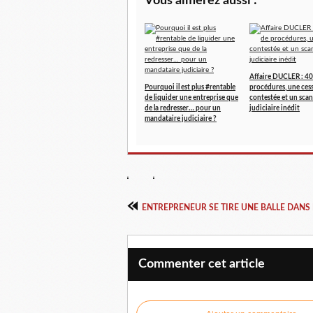
Vous aimerez aussi :
Affaire DUCLER : 40
Pourquoi il est plus #rentable
procédures, une ces
de liquider une entreprise que
contestée et un scan
de la redresser… pour un
judiciaire inédit
mandataire judiciaire ?
Commenter cet article