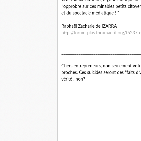
Vive l’administration, organe étatique ne
l’opprobre sur ces minables petits citoy
et du spectacle médiatique ! "
Raphaël Zacharie de IZARRA
http://forum-plus.forumactif.org/t5237-
__________________________________________
Chers entrepreneurs, non seulement votre s
proches. Ces suicides seront des "faits di
vérité , non?