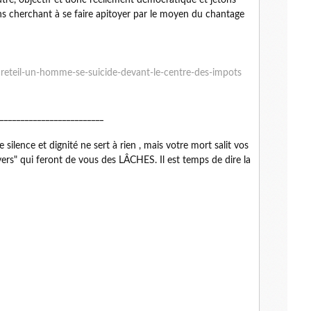
utre, objectif et donc réellement démocratique et jetons
ens cherchant à se faire apitoyer par le moyen du chantage
creteil-un-homme-se-suicide-devant-le-centre-des-impots
_________________________
ilence et dignité ne sert à rien , mais votre mort salit vos
vers" qui feront de vous des LÂCHES. Il est temps de dire la