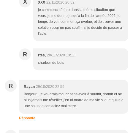
X
XXX
22/11/2020 20:52
je commence à être dans la même situation que
vous, je me donne jusqu'à la fin de l'année 2021, le
temps de voir comment ça évolue, et de trouver une
solution pour ne pas souffrir si je décide de passer à
l'acte.
R
rtes,
20/11/2020 13:11
charbon de bois
R
Rayan
29/10/2020 22:59
Bonjour... je voudrais mourir sans avoir à souffrir, dormir et ne
plus jamais me réveiller, j'en ai marre de ma vie si quelqu'un a
une solution contactez moi merci
Répondre