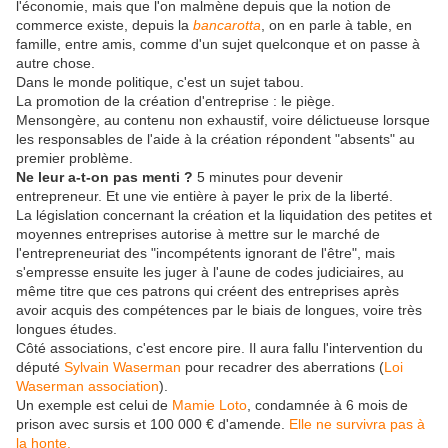
l'économie, mais que l'on malmène depuis que la notion de
commerce existe, depuis la
bancarotta
, on en parle à table, en
famille, entre amis, comme d'un sujet quelconque et on passe à
autre chose.
Dans le monde politique, c'est un sujet tabou.
La promotion de la création d'entreprise : le piège.
Mensongère, au contenu non exhaustif, voire délictueuse lorsque
les responsables de l'aide à la création répondent "absents" au
premier problème.
Ne leur a-t-on pas menti ?
5 minutes pour devenir
entrepreneur. Et une vie entière à payer le prix de la liberté.
La législation concernant la création et la liquidation des petites et
moyennes entreprises autorise à mettre sur le marché de
l'entrepreneuriat des "incompétents ignorant de l'être", mais
s'empresse ensuite les juger à l'aune de codes judiciaires, au
même titre que ces patrons qui créent des entreprises après
avoir acquis des compétences par le biais de longues, voire très
longues études.
Côté associations, c'est encore pire. Il aura fallu l'intervention du
député
Sylvain Waserman
pour recadrer des aberrations (
Loi
Waserman association
).
Un exemple est celui de
Mamie Loto
, condamnée à 6 mois de
prison avec sursis et 100 000 € d'amende.
Elle ne survivra pas à
la honte.