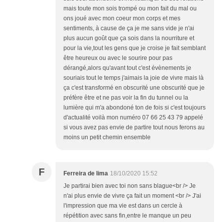
mais toute mon sois trompé ou mon fait du mal ou
ons joué avec mon coeur mon corps et mes
sentiments, à cause de ça je me sans vide je n'ai
plus aucun goût que ça sois dans la nourriture et
pour la vie,tout les gens que je croise je fait semblant
être heureux ou avec le sourire pour pas
dérangé,alors qu'avant tout c'est évènements je
souriais tout le temps j'aimais la joie de vivre mais là
ça c'est transformé en obscurité une obscurité que je
préfère être et ne pas voir la fin du tunnel ou la
lumière qui m'a abondoné ton de fois si c'est toujours
d'actualité voilà mon numéro 07 66 25 43 79 appelé
si vous avez pas envie de partire tout nous ferons au
moins un petit chemin ensemble
F
Ferreira de lima
18/10/2020 15:52
Je partirai bien avec toi non sans blague<br /> Je
n'ai plus envie de vivre ça fait un moment <br /> J'ai
l'impression que ma vie est dans un cercle à
répétition avec sans fin,entre le manque un peu