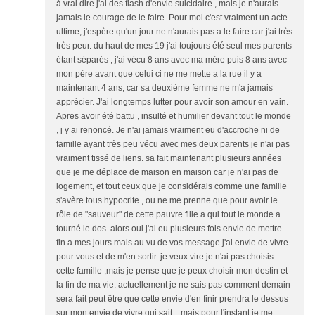
à vrai dire j'ai des flash d'envie suicidaire , mais je n'aurais
jamais le courage de le faire. Pour moi c'est vraiment un acte
ultime, j'espère qu'un jour ne n'aurais pas a le faire car j'ai très
très peur. du haut de mes 19 j'ai toujours été seul mes parents
étant séparés , j'ai vécu 8 ans avec ma mère puis 8 ans avec
mon père avant que celui ci ne me mette a la rue il y a
maintenant 4 ans, car sa deuxième femme ne m'a jamais
apprécier. J'ai longtemps lutter pour avoir son amour en vain.
Apres avoir été battu , insulté et humilier devant tout le monde
, j y ai renoncé. Je n'ai jamais vraiment eu d'accroche ni de
famille ayant très peu vécu avec mes deux parents je n'ai pas
vraiment tissé de liens. sa fait maintenant plusieurs années
que je me déplace de maison en maison car je n'ai pas de
logement, et tout ceux que je considérais comme une famille
s'avère tous hypocrite , ou ne me prenne que pour avoir le
rôle de "sauveur" de cette pauvre fille a qui tout le monde a
tourné le dos. alors oui j'ai eu plusieurs fois envie de mettre
fin a mes jours mais au vu de vos message j'ai envie de vivre
pour vous et de m'en sortir. je veux vire.je n'ai pas choisis
cette famille ,mais je pense que je peux choisir mon destin et
la fin de ma vie. actuellement je ne sais pas comment demain
sera fait peut être que cette envie d'en finir prendra le dessus
sur mon envie de vivre qui sait... mais pour l'instant je me