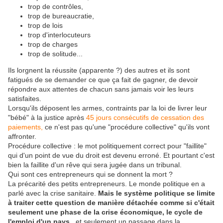
trop de contrôles,
trop de bureaucratie,
trop de lois
trop d'interlocuteurs
trop de charges
trop de solitude...
Ils lorgnent la réussite (apparente ?) des autres et ils sont
fatigués de se demander ce que ça fait de gagner, de devoir
répondre aux attentes de chacun sans jamais voir les leurs
satisfaites.
Lorsqu'ils déposent les armes, contraints par la loi de livrer leur
"bébé" à la justice après
45 jours consécutifs de cessation des
paiements,
ce n'est pas qu'une "procédure collective" qu'ils vont
affronter.
Procédure collective : le mot politiquement correct pour "faillite"
qui d'un point de vue du droit est devenu erroné. Et pourtant c'est
bien la faillite d'un rêve qui sera jugée dans un tribunal.
Qui sont ces entrepreneurs qui se donnent la mort ?
La précarité des petits entrepreneurs. Le monde politique en a
parlé avec la crise sanitaire.
Mais le système politique se limite
à traiter cette question de manière détachée comme si c'était
seulement une phase de la crise économique, le cycle de
l'emploi d'un pays
, et seulement un passage dans la