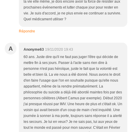
la vie elle même, je dois encore avoir la force de résister aux
prochaines événements et lutter chaque jour pour rester en
vie. Je suis d'accord, je ne plus envie ee continuer a survivre.
Quel médicament utiliser ?
Répondre
A
Anonyme63
19/11/2020 19:43
60 ans. Juste dire qu'il ne faut pas juger l'être qui décide de
mettre fin à ses jours. Passer à l'acte sans rien dire à
personne n'est pas héroïque, juste le fait que la volonté est
belle et bien là. La vie nous a été donné. Nous avons le droit
d'en faire l'usage que l'on en souhaite puisque qu'elle nous
appartient, même de la rendre prématurément. La
philosophie du suicide a déjà été abordé maintes fois par des
personnes célèbres (Albert Camus par exemple). Début 2020
j'ai presque réussi par IMV. Une heure de plus et c'était ok. Un
voisin qui avait besoin d'un coup de main c'est inquiété. Une
journée à sonner à ma porte, toujours sans réponse il a alerté
les secours. Je lui en veux? Je ne sais pas, lui aux yeux de
tout le monde est passé pour mon sauveur. C'était en Février