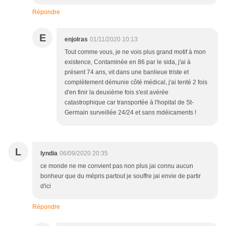
Répondre
E
enjolras
01/11/2020 10:13
Tout comme vous, je ne vois plus grand motif à mon
existence, Contaminée en 86 par le sida, j'ai à
présent 74 ans, vit dans une banlieue triste et
complètement démunie côté médical, j'ai tenté 2 fois
d'en finir la deuxième fois s'est avérée
catastrophique car transportée à l'hopital de St-
Germain surveillée 24/24 et sans mdéicaments !
L
lyndia
06/09/2020 20:35
ce monde ne me convient pas non plus jai connu aucun
bonheur que du mépris partout je souffre jai envie de partir
d'ici
Répondre