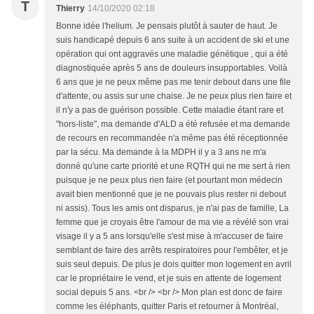
T
Thierry
14/10/2020 02:18
Bonne idée l'helium. Je pensais plutôt à sauter de haut. Je
suis handicapé depuis 6 ans suite à un accident de ski et une
opération qui ont aggravés une maladie génétique , qui a été
diagnostiquée après 5 ans de douleurs insupportables. Voilà
6 ans que je ne peux même pas me tenir debout dans une file
d'attente, ou assis sur une chaise. Je ne peux plus rien faire et
il n'y a pas de guérison possible. Cette maladie étant rare et
"hors-liste", ma demande d'ALD a été refusée et ma demande
de recours en recommandée n'a même pas été réceptionnée
par la sécu. Ma demande à la MDPH il y a 3 ans ne m'a
donné qu'une carte priorité et une RQTH qui ne me sert à rien
puisque je ne peux plus rien faire (et pourtant mon médecin
avait bien mentionné que je ne pouvais plus rester ni debout
ni assis). Tous les amis ont disparus, je n'ai pas de famille, La
femme que je croyais être l'amour de ma vie a révélé son vrai
visage il y a 5 ans lorsqu'elle s'est mise à m'accuser de faire
semblant de faire des arrêts respiratoires pour l'embêter, et je
suis seul depuis. De plus je dois quitter mon logement en avril
car le propriétaire le vend, et je suis en attente de logement
social depuis 5 ans. <br /> <br /> Mon plan est donc de faire
comme les éléphants, quitter Paris et retourner à Montréal,