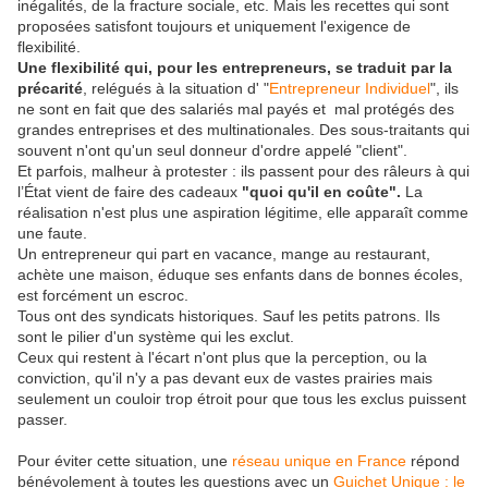
inégalités, de la fracture sociale, etc. Mais les recettes qui sont
proposées satisfont toujours et uniquement l'exigence de
flexibilité.
Une flexibilité qui, pour les entrepreneurs, se traduit par la
précarité
, relégués à la situation d' "
Entrepreneur Individuel
", ils
ne sont en fait que des salariés mal payés et mal protégés des
grandes entreprises et des multinationales. Des sous-traitants qui
souvent n'ont qu'un seul donneur d'ordre appelé "client".
Et parfois, malheur à protester : ils passent pour des râleurs à qui
l’État vient de faire des cadeaux
"quoi qu'il en coûte".
La
réalisation n'est plus une aspiration légitime, elle apparaît comme
une faute.
Un entrepreneur qui part en vacance, mange au restaurant,
achète une maison, éduque ses enfants dans de bonnes écoles,
est forcément un escroc.
Tous ont des syndicats historiques. Sauf les petits patrons. Ils
sont le pilier d'un système qui les exclut.
Ceux qui restent à l'écart n'ont plus que la perception, ou la
conviction, qu'il n'y a pas devant eux de vastes prairies mais
seulement un couloir trop étroit pour que tous les exclus puissent
passer.
Pour éviter cette situation, une
réseau unique en France
répond
bénévolement à toutes les questions avec un
Guichet Unique : le