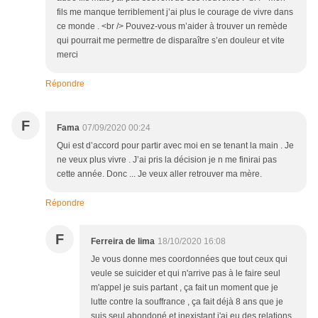
fils me manque terriblement j’ai plus le courage de vivre dans
ce monde . <br /> Pouvez-vous m’aider à trouver un remède
qui pourrait me permettre de disparaître s’en douleur et vite
merci
Répondre
F
Fama
07/09/2020 00:24
Qui est d’accord pour partir avec moi en se tenant la main . Je
ne veux plus vivre . J’ai pris la décision je n me finirai pas
cette année. Donc ... Je veux aller retrouver ma mère.
Répondre
F
Ferreira de lima
18/10/2020 16:08
Je vous donne mes coordonnées que tout ceux qui
veule se suicider et qui n'arrive pas à le faire seul
m'appel je suis partant , ça fait un moment que je
lutte contre la souffrance , ça fait déjà 8 ans que je
suis seul abondoné et inexistant,j'ai eu des relations