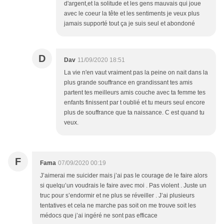
d'argent,et la solitude et les gens mauvais qui joue
avec le coeur la tête et les sentiments je veux plus
jamais supporté tout ça je suis seul et abondoné
D
Dav
11/09/2020 18:51
La vie n'en vaut vraiment pas la peine on nait dans la
plus grande souffrance en grandissant tes amis
partent tes meilleurs amis couche avec ta femme tes
enfants finissent par t oublié et tu meurs seul encore
plus de souffrance que ta naissance. C est quand tu
veux.
F
Fama
07/09/2020 00:19
J’aimerai me suicider mais j’ai pas le courage de le faire alors
si quelqu’un voudrais le faire avec moi . Pas violent . Juste un
truc pour s’endormir et ne plus se réveiller . J’ai plusieurs
tentatives et cela ne marche pas soit on me trouve soit les
médocs que j’ai ingéré ne sont pas efficace