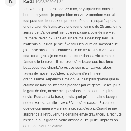
K
Kan31
16/08/2020 01:34
J'ai 40 ans, j'en parais 33, 35 max, physiquement dans la
bonne moyenne, je gagne bien ma vie. A première vue j'ai
tout pour etre heureux ou presque. Pourtant, séparé après
une relation de 5 ans avec une jeune femme de 25 ans, je me
sens vide. J'ai ce sentiment d'être passé à coté de ma vie.
J'aimerai revenir 20 ans en arrière mais c'est trop tard. Je
n'attends plus rien, je me lève tous les jours en sachant que
j'ai laissé passer mes chances. Je ne veux plus vivre avec
tous ces regrets, je ne veux pas errer dans la vie comme un
fantome le temps qu'il me reste, c'est beaucoup trop long,
beaucoup trop chiant. Après des semis tentatives ratées
fautes de moyen et d'idée, la volonté d'en finir est
grandissante. Aujourd'hui ma douleur est plus grande que la
crainte de faire souffrir mes proches par ce geste. Je n'ai plus
le gout de rien, meme mes passions ne me donnent plus
envie. Pourtant à la base je suis quelqu'un qui aime bouger,
rigoler, voir sa famille....vivre ! Mais c'est passé. Plutôt mourir
que de continuer à vivre sans cet état d'esprit. Quand je me
surprends à retrouver une certaine envie d'avancer, la rechute
n'est que plus grande, voire abyssale. J'ai juste l'impression
de repousser l'inévitable...