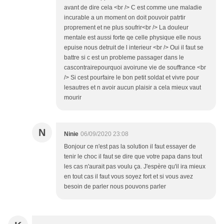
avant de dire cela <br /> C est comme une maladie
incurable a un moment on doit pouvoir patrtir
proprement et ne plus soufrir<br /> La douleur
mentale est aussi forte qe celle physique elle nous
epuise nous detruit de l interieur <br /> Oui il faut se
battre si c est un probleme passager dans le
cascontrairepourquoi avoirune vie de souffrance <br
/> Si cest pourfaire le bon petit soldat et vivre pour
lesautres et n avoir aucun plaisir a cela mieux vaut
mourir
N
Ninie
06/09/2020 23:08
Bonjour ce n'est pas la solution il faut essayer de
tenir le choc il faut se dire que votre papa dans tout
les cas n'aurait pas voulu ça. J'espère qu'il ira mieux
en tout cas il faut vous soyez fort et si vous avez
besoin de parler nous pouvons parler