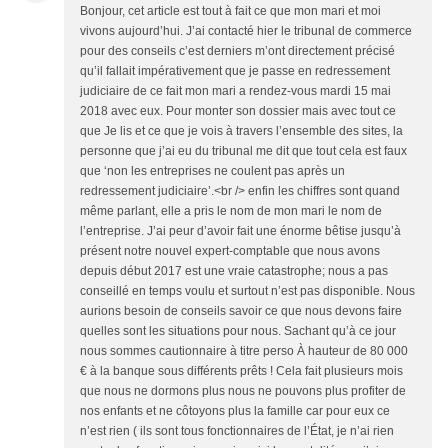
Bonjour, cet article est tout à fait ce que mon mari et moi
vivons aujourd’hui. J’ai contacté hier le tribunal de commerce
pour des conseils c’est derniers m’ont directement précisé
qu’il fallait impérativement que je passe en redressement
judiciaire de ce fait mon mari a rendez-vous mardi 15 mai
2018 avec eux. Pour monter son dossier mais avec tout ce
que Je lis et ce que je vois à travers l’ensemble des sites, la
personne que j’ai eu du tribunal me dit que tout cela est faux
que ‘non les entreprises ne coulent pas après un
redressement judiciaire’.<br /> enfin les chiffres sont quand
même parlant, elle a pris le nom de mon mari le nom de
l’entreprise. J’ai peur d’avoir fait une énorme bêtise jusqu’à
présent notre nouvel expert-comptable que nous avons
depuis début 2017 est une vraie catastrophe; nous a pas
conseillé en temps voulu et surtout n’est pas disponible. Nous
aurions besoin de conseils savoir ce que nous devons faire
quelles sont les situations pour nous. Sachant qu’à ce jour
nous sommes cautionnaire à titre perso À hauteur de 80 000
€ à la banque sous différents prêts ! Cela fait plusieurs mois
que nous ne dormons plus nous ne pouvons plus profiter de
nos enfants et ne côtoyons plus la famille car pour eux ce
n’est rien ( ils sont tous fonctionnaires de l’État, je n’ai rien