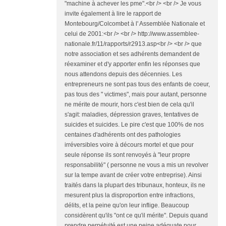
"machine à achever les pme".<br /> <br /> Je vous
invite également à lire le rapport de
Montebourg/Colcombet à l' Assemblée Nationale et
celui de 2001:<br /> <br /> http://www.assemblee-
nationale.fr/11/rapports/r2913.asp<br /> <br /> que
notre association et ses adhérents demandent de
réexaminer et d'y apporter enfin les réponses que
nous attendons depuis des décennies. Les
entrepreneurs ne sont pas tous des enfants de coeur,
pas tous des " victimes", mais pour autant, personne
ne mérite de mourir, hors c'est bien de cela qu'il
s'agit: maladies, dépression graves, tentatives de
suicides et suicides. Le pire c'est que 100% de nos
centaines d'adhérents ont des pathologies
irréversibles voire à décours mortel et que pour
seule réponse ils sont renvoyés à "leur propre
responsabilité" ( personne ne vous a mis un revolver
sur la tempe avant de créer votre entreprise). Ainsi
traités dans la plupart des tribunaux, honteux, ils ne
mesurent plus la disproportion entre infractions,
délits, et la peine qu'on leur inflige. Beaucoup
considèrent qu'ils "ont ce qu'il mérite". Depuis quand
prendre perpétuité est une peine adéquate pour