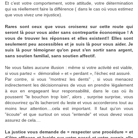
Et c’est votre comportement, votre attitude, votre détermination
qui va réellement faire la différence ( dans le cas où vous estimez
que vous vivez une injustice).
Rares sont ceux que vous croiserez sur cette route qui
seront là pour vous aider sans contrepartie économique ! A
vous de trouver les réponses et elles existent!! Elles sont
seulement peu accessibles et je suis là pour vous aider. Je
suis là pour témoigner qu'on peut s'en sortir sans argent,
sans soutien familial, sans soutien affectif.
Ne vous faites aucune illusion : même si votre activité est viable,
si vous partez « démoralisé » et « perdant », l’échec est assuré.
Par contre, si vous "montrez les dents" , si vous menacez
indirectement les décisionnaires de vous en prendre légalement
à eux en engageant leur responsabilité, dans le cas où ils
poussent "le bouchon trop loin", alors , surprise surprise, vous
découvrirez qu'ils lacheront du leste et vous accorderons tout au
moins leur attention....cela est important. Il faut qu'on vous
"écoute" et que surtout on vous "entende" et vous devez vous
assurez de cela....
La justice vous demande de « respecter une procédure » et
d’être efficace et lucide sur votre passé et votre avenir, elle