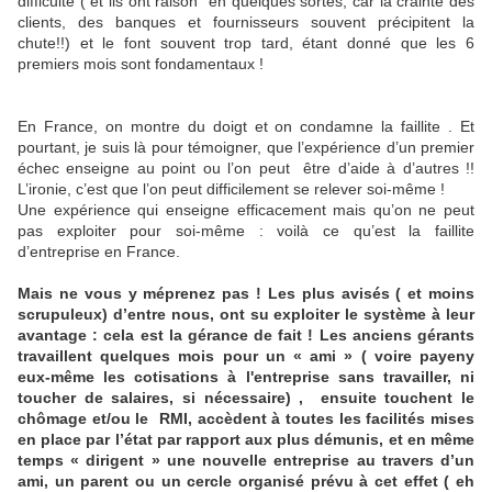
difficulté ( et ils ont raison en quelques sortes, car la crainte des
clients, des banques et fournisseurs souvent précipitent la
chute!!) et le font souvent trop tard, étant donné que les 6
premiers mois sont fondamentaux !
En France, on montre du doigt et on condamne la faillite . Et
pourtant, je suis là pour témoigner, que l’expérience d’un premier
échec enseigne au point ou l’on peut
être d’aide à d’autres !!
L’ironie, c’est que l’on peut difficilement se relever soi-même !
Une expérience qui enseigne efficacement mais qu’on ne peut
pas exploiter pour soi-même : voilà ce qu’est la faillite
d’entreprise en France.
Mais ne vous y méprenez pas ! Les plus avisés ( et moins
scrupuleux) d’entre nous, ont su exploiter le système à leur
avantage : cela est la gérance de fait ! Les anciens gérants
travaillent quelques mois pour un « ami » ( voire payeny
eux-même les cotisations à l'entreprise sans travailler, ni
toucher de salaires, si nécessaire) ,
ensuite touchent le
chômage et/ou le
RMI, accèdent à toutes les facilités mises
en place par l’état par rapport aux plus démunis, et en même
temps « dirigent » une nouvelle entreprise au travers d’un
ami, un parent ou un cercle organisé prévu à cet effet ( eh