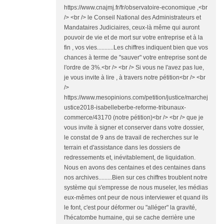
https://www.cnajmj.fr/fr/observatoire-economique ,<br
/> <br /> le Conseil National des Administrateurs et
Mandataires Judiciaires, ceux-là même qui auront
pouvoir de vie et de mort sur votre entreprise et à la
fin , vos vies...........Les chiffres indiquent bien que vos
chances à terme de "sauver" votre entreprise sont de
l'ordre de 3%.<br /> <br /> Si vous ne l'avez pas lue,
je vous invite à lire , à travers notre pétition<br /> <br
/>
https://www.mesopinions.com/petition/justice/marchej
ustice2018-isabelleberbe-reforme-tribunaux-
commerce/43170 (notre pétition)<br /> <br /> que je
vous invite à signer et conserver dans votre dossier,
le constat de 9 ans de travail de recherches sur le
terrain et d'assistance dans les dossiers de
redressements et, inévitablement, de liquidation.
Nous en avons des centaines et des centaines dans
nos archives.........Bien sur ces chiffres troublent notre
système qui s'empresse de nous museler, les médias
eux-mêmes ont peur de nous interviewer et quand ils
le font, c'est pour déformer ou "alléger" la gravité,
l'hécatombe humaine, qui se cache derrière une