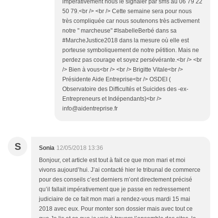
impérativement nous le signaler par sms au 06 79 22
50 79.<br /> <br /> Cette semaine sera pour nous
très compliquée car nous soutenons très activement
notre " marcheuse" #IsabelleBerbé dans sa
#MarcheJustice2018 dans la mesure où elle est
porteuse symboliquement de notre pétition. Mais ne
perdez pas courage et soyez persévérante.<br /> <br
/> Bien à vous<br /> <br /> Brigitte Vitale<br />
Présidente Aide Entreprise<br /> OSDEI (
Observatoire des Difficultés et Suicides des -ex-
Entrepreneurs et Indépendants)<br />
info@aidentreprise.fr
S
Sonia
12/05/2018 13:36
Bonjour, cet article est tout à fait ce que mon mari et moi
vivons aujourd’hui. J’ai contacté hier le tribunal de commerce
pour des conseils c’est derniers m’ont directement précisé
qu’il fallait impérativement que je passe en redressement
judiciaire de ce fait mon mari a rendez-vous mardi 15 mai
2018 avec eux. Pour monter son dossier mais avec tout ce