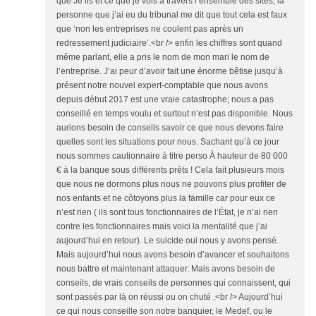
que Je lis et ce que je vois à travers l’ensemble des sites, la
personne que j’ai eu du tribunal me dit que tout cela est faux
que ‘non les entreprises ne coulent pas après un
redressement judiciaire’.<br /> enfin les chiffres sont quand
même parlant, elle a pris le nom de mon mari le nom de
l’entreprise. J’ai peur d’avoir fait une énorme bêtise jusqu’à
présent notre nouvel expert-comptable que nous avons
depuis début 2017 est une vraie catastrophe; nous a pas
conseillé en temps voulu et surtout n’est pas disponible. Nous
aurions besoin de conseils savoir ce que nous devons faire
quelles sont les situations pour nous. Sachant qu’à ce jour
nous sommes cautionnaire à titre perso À hauteur de 80 000
€ à la banque sous différents prêts ! Cela fait plusieurs mois
que nous ne dormons plus nous ne pouvons plus profiter de
nos enfants et ne côtoyons plus la famille car pour eux ce
n’est rien ( ils sont tous fonctionnaires de l’État, je n’ai rien
contre les fonctionnaires mais voici la mentalité que j’ai
aujourd’hui en retour). Le suicide oui nous y avons pensé.
Mais aujourd’hui nous avons besoin d’avancer et souhaitons
nous battre et maintenant attaquer. Mais avons besoin de
conseils, de vrais conseils de personnes qui connaissent, qui
sont passés par là on réussi ou on chuté .<br /> Aujourd’hui
ce qui nous conseille son notre banquier, le Medef, ou le