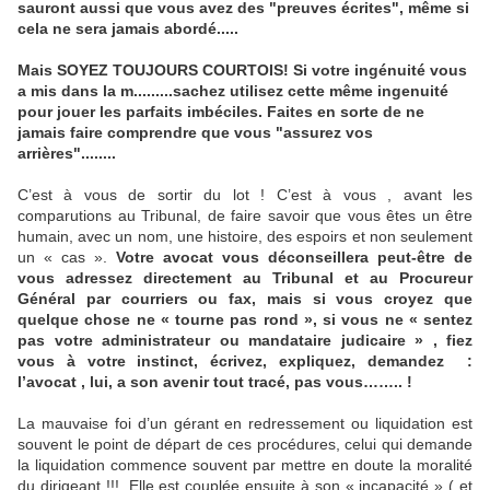
sauront aussi que vous avez des "preuves écrites", même si
cela ne sera jamais abordé.....
Mais SOYEZ TOUJOURS COURTOIS! Si votre ingénuité vous
a mis dans la m.........sachez utilisez cette même ingenuité
pour jouer les parfaits imbéciles. Faites en sorte de ne
jamais faire comprendre que vous "assurez vos
arrières"........
C’est à vous de sortir du lot ! C’est à vous , avant les
comparutions au Tribunal, de faire savoir que vous êtes un être
humain, avec un nom, une histoire, des espoirs et non seulement
un « cas ».
Votre avocat vous déconseillera peut-être de
vous adressez directement au Tribunal et au Procureur
Général par courriers ou fax, mais si vous croyez que
quelque chose ne « tourne pas rond », si vous ne « sentez
pas votre administrateur ou mandataire judicaire » , fiez
vous à votre instinct, écrivez, expliquez, demandez :
l’avocat , lui, a son avenir tout tracé, pas vous…….. !
La mauvaise foi d’un gérant en redressement ou liquidation est
souvent le point de départ de ces procédures, celui qui demande
la liquidation commence souvent par mettre en doute la moralité
du dirigeant !!!. Elle est couplée ensuite à son « incapacité » ( et