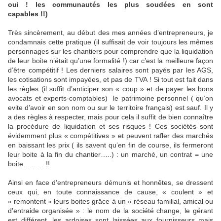
oui ! les communautés les plus soudées en sont
capables !!)
Très sincèrement, au début des mes années d’entrepreneurs, je
condamnais cette pratique (il suffisait de voir toujours les mêmes
personnages sur les chantiers pour comprendre que la liquidation
de leur boite n’était qu’une formalité !) car c’est la meilleure façon
d’être compétitif ! Les derniers salaires sont payés par les AGS,
les cotisations sont impayées, et pas de TVA ! Si tout est fait dans
les règles (il suffit d’anticiper son « coup » et de payer les bons
avocats et experts-comptables)
le patrimoine personnel ( qu’on
evite d’avoir en son nom ou sur le territoire français) est sauf. Il y
a des règles à respecter, mais pour cela il suffit de bien connaître
la procédure de liquidation et ses risques ! Ces sociétés sont
évidemment plus « compétitives » et peuvent rafler des marchés
en baissant les prix ( ils savent qu’en fin de course, ils fermeront
leur boite à la fin du chantier…..) : un marché, un contrat = une
boite……… !!
Ainsi en face d’entrepreneurs démunis et honnêtes, se dressent
ceux qui, en toute connaissance de cause, « coulent » et
« remontent » leurs boites grâce à un « réseau familial, amical ou
d’entraide organisée » : le nom de la société change, le gérant
est différent, les ardoises sont laissées aux fournisseurs mais