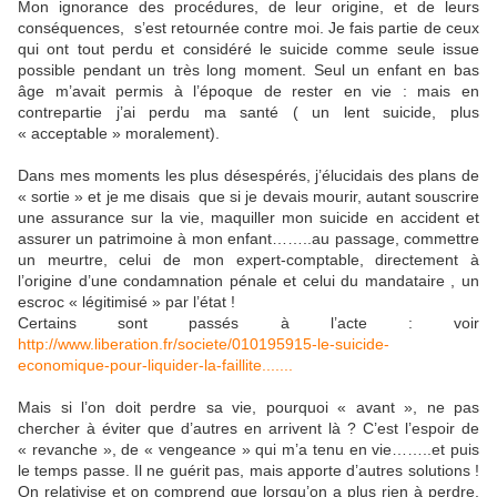
Mon ignorance des procédures, de leur origine, et de leurs
conséquences,
s’est retournée contre moi. Je fais partie de ceux
qui ont tout perdu et considéré le suicide comme seule issue
possible pendant un très long moment. Seul un enfant en bas
âge m’avait permis à l’époque de rester en vie : mais en
contrepartie j’ai perdu ma santé ( un lent suicide, plus
« acceptable » moralement).
Dans mes moments les plus désespérés, j’élucidais des plans de
« sortie » et je me disais
que si je devais mourir, autant souscrire
une assurance sur la vie, maquiller mon suicide en accident et
assurer un patrimoine à mon enfant……..au passage, commettre
un meurtre, celui de mon expert-comptable, directement à
l’origine d’une condamnation pénale et celui du mandataire , un
escroc « légitimisé » par l’état !
Certains sont passés à l’acte : voir
http://www.liberation.fr/societe/010195915-le-suicide-
economique-pour-liquider-la-faillite.......
Mais si l’on doit perdre sa vie, pourquoi « avant », ne pas
chercher à éviter que d’autres en arrivent là ? C’est l’espoir de
« revanche », de « vengeance » qui m’a tenu en vie……..et puis
le temps passe. Il ne guérit pas, mais apporte d’autres solutions !
On relativise et on comprend que lorsqu’on a plus rien à perdre,