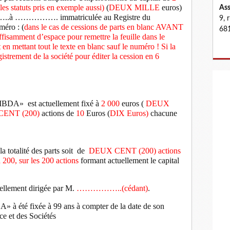
es statuts pris en exemple aussi)
(
DEUX MILLE
euros)
Ass
………..à ……………. immatriculée au Registre du
9, 
méro : (
dans le cas de cessions de parts en blanc AVANT
681
suffisamment d’espace pour remettre la feuille dans le
 en mettant tout le texte en blanc sauf le numéro ! Si la
istrement de la société pour éditer la cession en 6
LAMBDA»
est actuellement fixé à
2 000
euros (
DEUX
ENT (200)
actions de
10
Euros (
DIX Euros)
chacune
la totalité des parts soit
de
DEUX CENT (200) actions
 200, sur les 200 actions
formant actuellement le capital
lement dirigée par M.
……………..(cédant)
.
à été fixée à 99 ans à compter de la date de son
e et des Sociétés