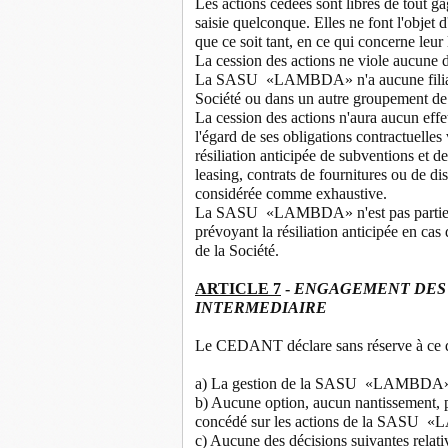
Les actions cédées sont libres de tout g
saisie quelconque. Elles ne font l'objet
que ce soit tant, en ce qui concerne leur 
La cession des actions ne viole aucu
La SASU «LAMBDA» n'a aucune filiale e
Société ou dans un autre groupement de 
La cession des actions n'aura aucun ef
l'égard de ses obligations contractuelles 
résiliation anticipée de subventions et de
leasing, contrats de fournitures ou de di
considérée comme exhaustive.
La SASU «LAMBDA» n'est pas partie à 
prévoyant la résiliation anticipée en cas
de la Société.
ARTICLE 7
-
ENGAGEMENT DES 
INTERMEDIAIRE
Le CEDANT déclare sans réserve à ce que
a) La gestion de la SASU «LAMBDA» a 
b) Aucune option, aucun nantissement, pr
concédé sur les actions de la SASU
c) Aucune des décisions suivantes r