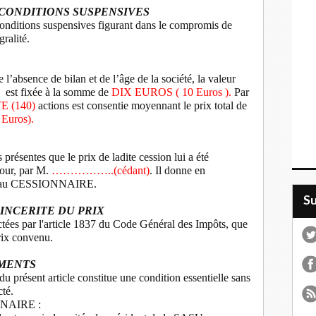
 CONDITIONS SUSPENSIVES
conditions suspensives figurant dans le compromis de
gralité.
 l’absence de bilan et de l’âge de la société, la valeur
est fixée à la somme de
DIX EUROS ( 10 Euros ).
Par
 (140)
actions est consentie moyennant le prix total de
Euros).
résentes que le prix de ladite cession lui a été
jour, par M.
……………..(cédant)
. Il donne en
nce au CESSIONNAIRE.
S
INCERITE DU PRIX
ictées par l'article 1837 du Code Général des Impôts, que
prix convenu.
MENTS
u présent article constitue une condition essentielle sans
cté.
NNAIRE :