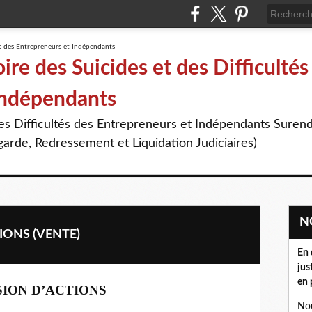
re des Suicides et des Difficultés
Indépendants
des Difficultés des Entrepreneurs et Indépendants Suren
arde, Redressement et Liquidation Judiciaires)
IONS (VENTE)
En 
jus
en 
SION D’ACTIONS
Nou