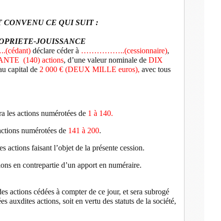
T CONVENU CE QUI SUIT :
OPRIETE-JOUISSANCE
cédant)
déclare céder à
……………..(cessionnaire)
,
ANTE
(140) actions
, d’une valeur nominale de
DIX
u capital de
2 000 € (DEUX MILLE euros),
avec tous
dra les actions numérotées de
1 à 140.
actions numérotées de
141 à 200
.
actions faisant l’objet de la présente cession.
ns en contrepartie d’un apport en numéraire.
actions cédées à compter de ce jour, et sera subrogé
es auxdites actions, soit en vertu des statuts de la société,