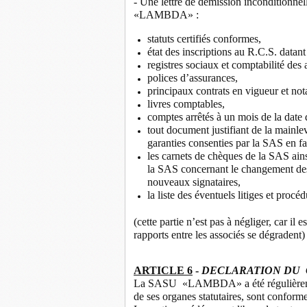
- Une lettre de démission inconditionne
«LAMBDA» :
statuts certifiés conformes,
état des inscriptions au R.C.S. datan
registres sociaux et comptabilité des 
polices d’assurances,
principaux contrats en vigueur et nota
livres comptables,
comptes arrêtés à un mois de la date 
tout document justifiant de la mainle
garanties consenties par la SAS en fa
les carnets de chèques de la SAS ain
la SAS concernant le changement des 
nouveaux signataires,
la liste des éventuels litiges et procé
(cette partie n’est pas à négliger, car il 
rapports entre les associés se dégradent)
ARTICLE 6
-
DECLARATION DU
La SASU «LAMBDA» a été régulièrement 
de ses organes statutaires, sont conforme