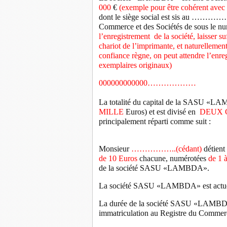
000
€
(exemple pour être cohérent avec l
dont le siège social est sis au ……
Commerce et des Sociétés de sous le nu
l’enregistrement
de la société, laisser 
chariot de l’imprimante, et naturellement
confiance règne, on peut attendre l’enreg
exemplaires originaux)
000000000000………………
La totalité du capital de la SASU «
MILLE
Euros) et est divisé en
DEUX C
principalement réparti comme suit :
Monsieur
……………..(cédant)
détient 
de 10 Euros
chacune, numérotées
de 1 à
de la société SASU «LAMBDA».
La société SASU «LAMBDA» est actuel
La durée de la société SASU «LAMBDA» 
immatriculation au Registre du Commerc