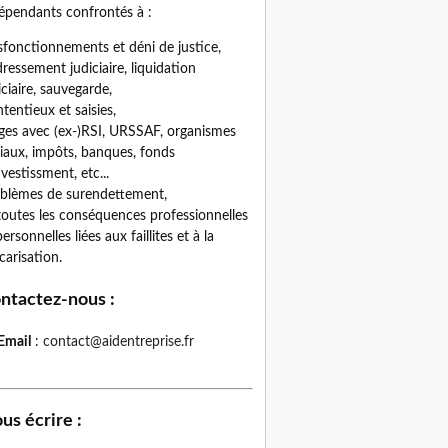
épendants confrontés à :
fonctionnements et déni de justice,
ressement judiciaire, liquidation
iciaire, sauvegarde,
tentieux et saisies,
iges avec (ex-)RSI, URSSAF, organismes
iaux, impôts, banques, fonds
nvestissment, etc...
blèmes de surendettement,
toutes les conséquences professionnelles
personnelles liées aux faillites et à la
carisation.
ntactez-nous
:
Email
:
contact@aidentreprise.fr
us écrire
: