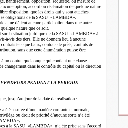
age, nantissement, opposition, séquestre, ou mesure de
 d'aucune option, accord ou réclamation de quelque nature
libre disposition, que les droits qui y sont attachés.
ne des obligations de la SASU «LAMBDA».
t ne détient aucune participation dans une autre
quelque nature que ce soit.
fet sur la situation juridique de la SASU «LAMBDA» à
vis-à-vis des tiers. Elle ne donnera lieu à aucune
 contrats tels que baux, contrats de prêts, contrats de
stribution, sans que cette énumération puisse être
un contrat quelconque qui contient une clause
 de changement dans le contrôle du capital ou la direction
VENDEURS PENDANT LA PERIODE
, jusqu’au jour de la date de réalisation :
été assurée d’une manière courante et normale,
ivilège ou droit de priorité d’aucune sorte n’a été
 «LAMBDA»,
elatives à la SASU «LAMBDA»
n’a été prise sans l’accord