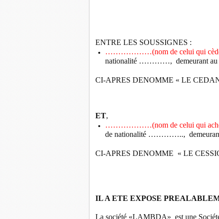
ENTRE LES SOUSSIGNES :
………………(nom de celui qui cède les
nationalité …………,
demeurant
CI-APRES DENOMME « LE CEDAN
ET
,
………………(nom de celui qui ach
de nationalité …………..,
demeur
CI-APRES DENOMME
« LE CESS
IL A ETE EXPOSE PREALABLE
La société «LAMBDA»
est une Sociét