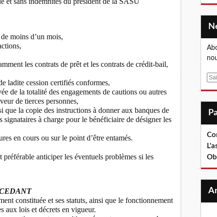
lle et sans indemnités du président de la SASU
t de moins d’un mois,
actions,
Abo
nou
mment les contrats de prêt et les contrats de crédit-bail,
E
de ladite cession certifiés conformes,
m
vée de la totalité des engagements de cautions ou autres
a
veur de tierces personnes,
i
si que la copie des instructions à donner aux banques de
l
signataires à charge pour le bénéficiaire de désigner les
Co
dures en cours ou sur le point d’être entamés.
L'a
est préférable anticiper les éventuels problèmes si les
Ob
CEDANT
constituée et ses statuts, ainsi que le fonctionnement
s aux lois et décrets en vigueur.