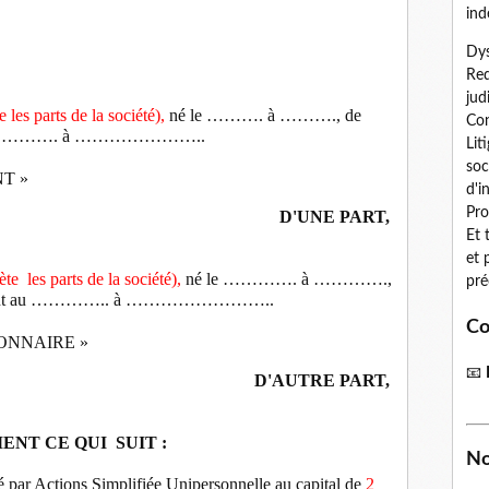
ind
Dys
Red
jud
 parts de la société),
né le ………. à ………., de
Con
 au ………. à …………………..
Lit
soc
T »
d'i
Pro
D'UNE PART,
Et 
et 
ète
les parts de la société),
né le …………. à ………….,
pré
ant au ………….. à ……………………..
Co
IONNAIRE »
📧
D'AUTRE PART,
MENT CE QUI
SUIT :
No
é par Actions Simplifiée Unipersonnelle au capital de
2