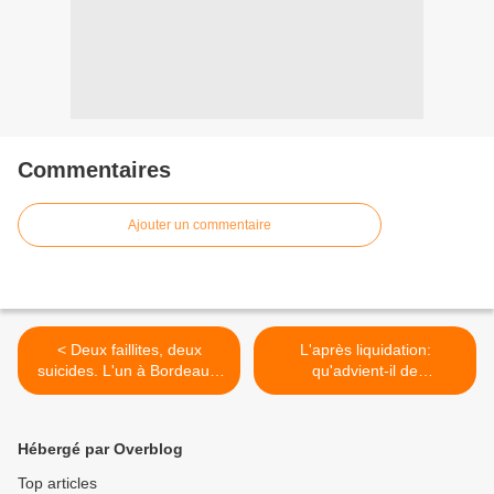
Commentaires
Ajouter un commentaire
< Deux faillites, deux
L'après liquidation:
suicides. L'un à Bordeaux,
qu'advient-il de
l'autre à Paris. Leur
l'entrepreneur? >
commerces étaient en
liquidation judiciaire.
Hébergé par Overblog
Top articles