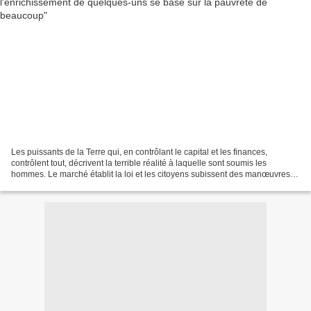
Les puissants de la Terre qui, en contrôlant le capital et les finances,
contrôlent tout, décrivent la terrible réalité à laquelle sont soumis les
hommes. Le marché établit la loi et les citoyens subissent des manœuvres
financières «larmes et sang». Les...