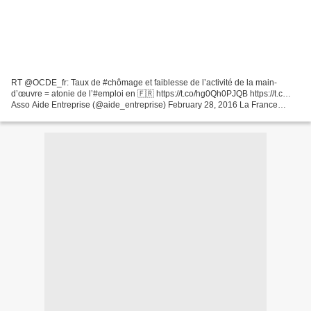
RT @OCDE_fr: Taux de #chômage et faiblesse de l’activité de la main-
d’œuvre = atonie de l’#emploi en 🇫🇷 https://t.co/hg0Qh0PJQB https://t.c…
Asso Aide Entreprise (@aide_entreprise) February 28, 2016 La France
affiche des niveaux de productivité qui sont...