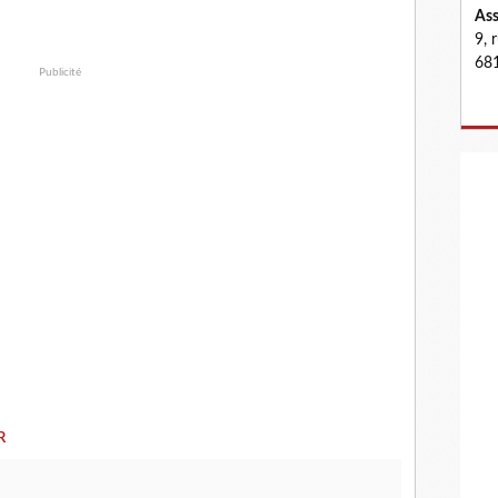
Ass
9, 
681
Publicité
R