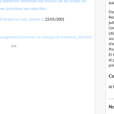
La meilleure méthode est encore de les éviter en
ind
vec précision ses marchés.
Dys
Red
Entreprise.com, publié le
23/05/2001
jud
Con
Lit
-et-management/surmonter-un-manque-de-tresorerie_364.html
soc
d'i
link
Pro
Et 
et 
pré
Co
📧
No