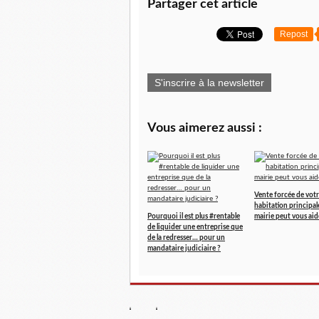
Partager cet article
Repost
S'inscrire à la newsletter
Vous aimerez aussi :
Vente forcée de vot
habitation principal
Pourquoi il est plus #rentable
mairie peut vous aid
de liquider une entreprise que
de la redresser… pour un
mandataire judiciaire ?