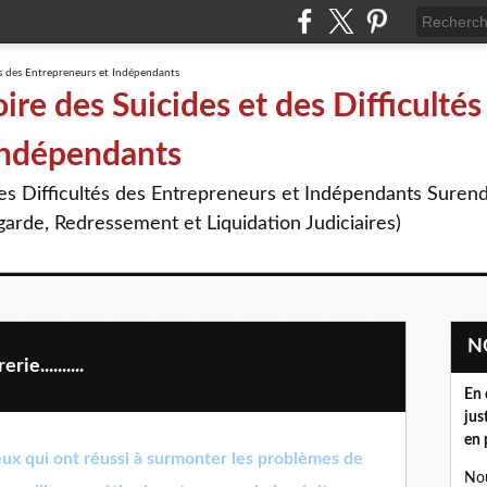
re des Suicides et des Difficultés
Indépendants
des Difficultés des Entrepreneurs et Indépendants Suren
arde, Redressement et Liquidation Judiciaires)
e..........
En 
jus
en 
ux qui ont réussi à surmonter les problèmes de
Nou