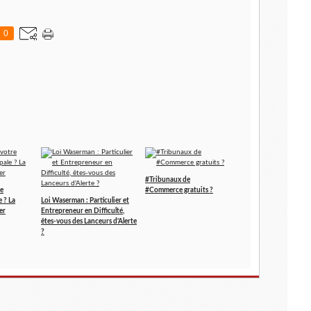
0
#Tribunaux de
re
#Commerce gratuits ?
e ? La
Loi Waserman : Particulier et
er
Entrepreneur en Difficulté,
êtes-vous des Lanceurs d'Alerte
?