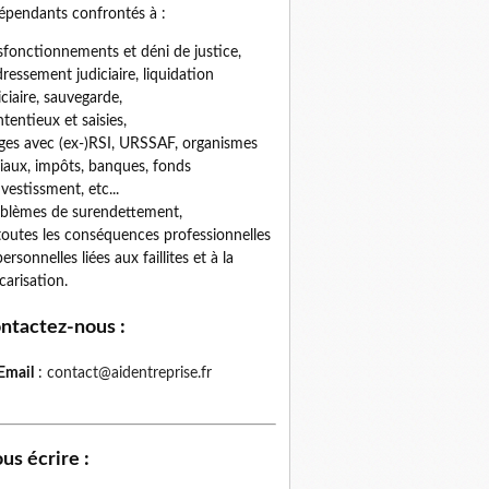
épendants confrontés à :
fonctionnements et déni de justice,
ressement judiciaire, liquidation
iciaire, sauvegarde,
tentieux et saisies,
iges avec (ex-)RSI, URSSAF, organismes
iaux, impôts, banques, fonds
nvestissment, etc...
blèmes de surendettement,
toutes les conséquences professionnelles
personnelles liées aux faillites et à la
carisation.
ntactez-nous
:
Email
:
contact@aidentreprise.fr
us écrire
: