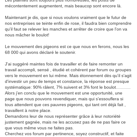
Les plaintes sont toujours plus nombreuses, les posts de
mécontentement augmentent, mais beaucop sont encore là.
Maintenant je dis, que si nous voulons vraiment que le futur de
nos entreprises se teinte enfin de rose, il faudra bien comprendre
qu'il faut se relever les manches et arrêter de croire que l'on va
nous mâcher le boulot!
Le mouvement des pigeons est ce que nous en ferons, nous les
68 000 qui avons déclaré le soutenir.
J'ai suggéré maintes fois de travailler et de faire remonter un
travail accompli, sensé , étudié et cohérent par forum ou groupes
vers le mouvement en lui même. Mais étonnement dès qu'il s'agit
d'investir un peu de temps et constance, la réponse est presque
systématique: 90% râlent, 7% suivent et 3% font le boulot............
Alors j'en conclu que le mouvement est une opportunité, une
page que nous pouvons revendiquer, mais qui s'essouflera si
tous attendent que ces pauvres pigeons, qui tant ont déjà fait ,
travaillent à notre place.
Demandons leur de nous représenter grâce à leur notoriété
justement gagnée, mais ne les accusez pas de ne pas faire ce
que vous même vous ne faites pas.
Cherchez vos forum par pertinence, soyez constructif, et faite