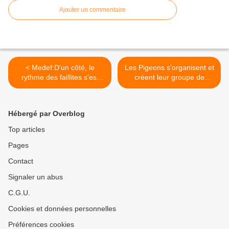
Ajouter un commentaire
< Medef:D'un côté, le
Les Pigeons s'organisent et
rythme des faillites s'est
créent leur groupe de
accéléré durant l'été et
travail.......... >
aucun secteur d'activité
n'affiche de prévisions
Hébergé par Overblog
autres que pessimistes
jusqu'à la fin de l'année
Top articles
Pages
Contact
Signaler un abus
C.G.U.
Cookies et données personnelles
Préférences cookies