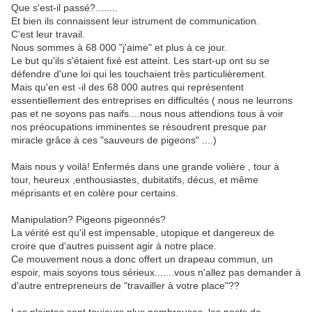
Que s'est-il passé?........
Et bien ils connaissent leur istrument de communication.
C'est leur travail.
Nous sommes à 68 000 "j'aime" et plus à ce jour.
Le but qu'ils s'étaient fixé est atteint. Les start-up ont su se
défendre d'une loi qui les touchaient très particulièrement.
Mais qu'en est -il des 68 000 autres qui représentent
essentiellement des entreprises en difficultés ( nous ne leurrons
pas et ne soyons pas naifs....nous nous attendions tous à voir
nos préocupations imminentes se résoudrent presque par
miracle grâce à ces "sauveurs de pigeons" ....)
Mais nous y voilà! Enfermés dans une grande volière , tour à
tour, heureux ,enthousiastes, dubitatifs, décus, et même
méprisants et en colère pour certains.
Manipulation? Pigeons pigeonnés?
La vérité est qu'il est impensable, utopique et dangereux de
croire que d'autres puissent agir à notre place.
Ce mouvement nous a donc offert un drapeau commun, un
espoir, mais soyons tous sérieux.......vous n'allez pas demander à
d'autre entrepreneurs de "travailler à votre place"??