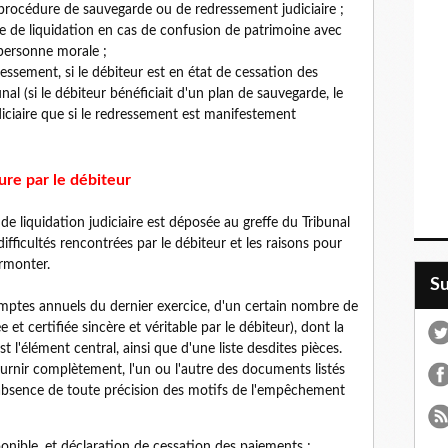
procédure de sauvegarde ou de redressement judiciaire ;
re de liquidation en cas de confusion de patrimoine avec
 personne morale ;
essement, si le débiteur est en état de cessation des
al (si le débiteur bénéficiait d'un plan de sauvegarde, le
diciaire que si le redressement est manifestement
re par le débiteur
 liquidation judiciaire est déposée au greffe du Tribunal
fficultés rencontrées par le débiteur et les raisons pour
urmonter.
S
mptes annuels du dernier exercice, d'un certain nombre de
 et certifiée sincère et véritable par le débiteur), dont la
 l'élément central, ainsi que d'une liste desdites pièces.
fournir complètement, l'un ou l'autre des documents listés
l'absence de toute précision des motifs de l'empêchement
isponible, et déclaration de cessation des paiements ;