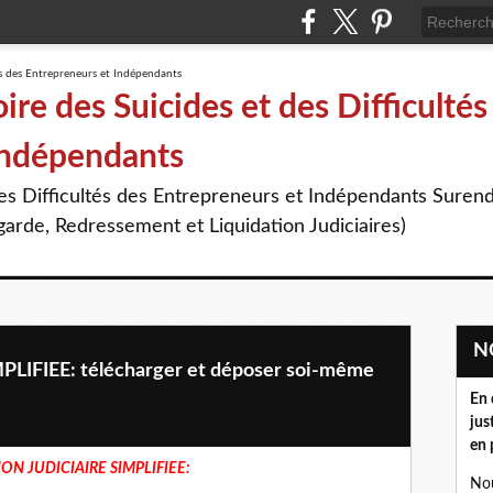
re des Suicides et des Difficultés
Indépendants
des Difficultés des Entrepreneurs et Indépendants Suren
arde, Redressement et Liquidation Judiciaires)
LIFIEE: télécharger et déposer soi-même
En 
jus
en 
ON JUDICIAIRE SIMPLIFIEE:
Nou