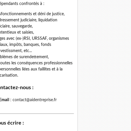
épendants confrontés à :
fonctionnements et déni de justice,
ressement judiciaire, liquidation
iciaire, sauvegarde,
tentieux et saisies,
iges avec (ex-)RSI, URSSAF, organismes
iaux, impôts, banques, fonds
nvestissment, etc...
blèmes de surendettement,
toutes les conséquences professionnelles
personnelles liées aux faillites et à la
carisation.
ntactez-nous
:
Email
:
contact@aidentreprise.fr
us écrire
: