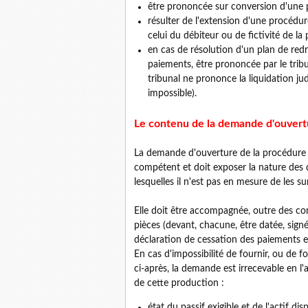
être prononcée sur conversion d'une 
résulter de l'extension d'une procédu
celui du débiteur ou de fictivité de la
en cas de résolution d'un plan de redr
paiements, être prononcée par le tribun
tribunal ne prononce la liquidation ju
impossible).
Le contenu de la demande d'ouvertu
La demande d'ouverture de la procédure de
compétent et doit exposer la nature des di
lesquelles il n'est pas en mesure de les s
Elle doit être accompagnée, outre des co
pièces (devant, chacune, être datée, signée
déclaration de cessation des paiements est
En cas d'impossibilité de fournir, ou de 
ci-après, la demande est irrecevable en 
de cette production :
état du passif exigible et de l'actif d