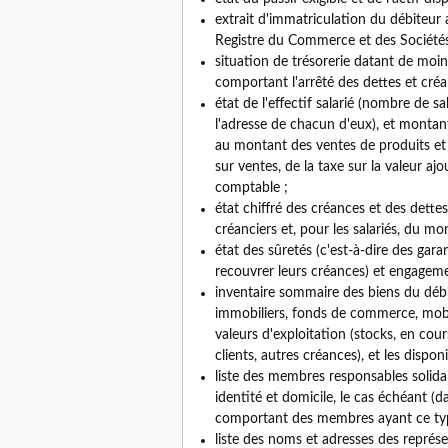
extrait d'immatriculation du débiteur a
Registre du Commerce et des Sociétés 
situation de trésorerie datant de moi
comportant l'arrêté des dettes et créa
état de l'effectif salarié (nombre de sa
l'adresse de chacun d'eux), et montan
au montant des ventes de produits et s
sur ventes, de la taxe sur la valeur aj
comptable ;
état chiffré des créances et des dette
créanciers et, pour les salariés, du 
état des sûretés (c'est-à-dire des gar
recouvrer leurs créances) et engageme
inventaire sommaire des biens du débi
immobiliers, fonds de commerce, mobilie
valeurs d'exploitation (stocks, en cour
clients, autres créances), et les disponi
liste des membres responsables solidai
identité et domicile, le cas échéant (
comportant des membres ayant ce type
liste des noms et adresses des représ