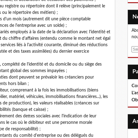
u registre ou répertoire dont il relève (principalement le
ou le répertoire des métiers) ;
ns d'un mois (autrement dit une pièce comptable
nces de l'entreprise avec un solde) ;
Abo
lariés employés à la date de la déclaration avec l'identité et
nou
t du chiffre d'affaires (entendu comme le montant net égal
ervices liés à l'activité courante, diminué des réductions
E
outée et des taxes assimilées) du dernier exercice
m
a
s, complété de l'identité et du domicile ou du siège des
i
montant global des sommes impayées ;
l
anties dont peuvent se prévaloir les créanciers pour
nts hors bilan ;
Co
teur, comprenant à la fois les immobilisations (biens
L'a
r, matériel, véhicules, immobilisations financières...), les
Ob
s de production), les valeurs réalisables (créances sur
bilités (banque et caisse) ;
rement des dettes sociales avec l'indication de leur
dans le cas où le débiteur est une personne morale
 de responsabilité) ;
entants du comité d'entreprise ou des délégués du