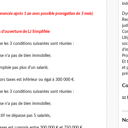
ind
rononcée après 1 an avec possible prorogation de 3 mois)
Dys
Red
jud
 d'ouverture de LJ Simplifiée
Con
Lit
que les 3 conditions suivantes sont réunies :
soc
d'i
e n'a pas de bien immobilier,
Pro
Et 
ploie pas plus d'un salarié,
et 
pré
rs taxes est inférieur ou égal à 300 000 €.
Co
que les 3 conditions suivantes sont réunies :
📧
e n'a pas de bien immobilier,
if ne dépasse pas 5 salariés,
No
taxes est compris entre 300 000 € et 750 000 €.