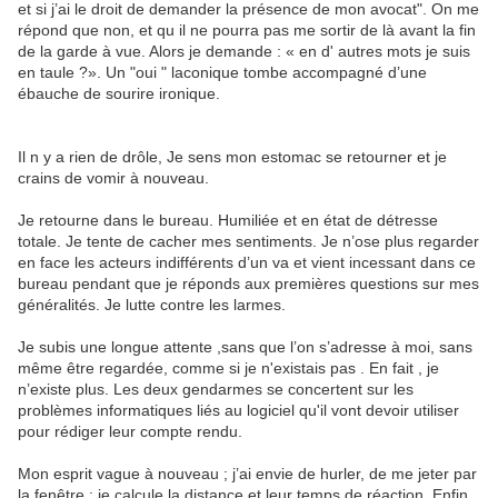
et si j’ai le droit de demander la présence de mon avocat". On me
répond que non, et qu il ne pourra pas me sortir de là avant la fin
de la garde à vue. Alors je demande : « en d' autres mots je suis
en taule ?». Un "oui " laconique tombe accompagné d’une
ébauche de sourire ironique.
Il n y a rien de drôle, Je sens mon estomac se retourner et je
crains de vomir à nouveau.
Je retourne dans le bureau. Humiliée et en état de détresse
totale. Je tente de cacher mes sentiments. Je n’ose plus regarder
en face les acteurs indifférents d’un va et vient incessant dans ce
bureau pendant que je réponds aux premières questions sur mes
généralités. Je lutte contre les larmes.
Je subis une longue attente ,sans que l’on s’adresse à moi, sans
même être regardée, comme si je n'existais pas . En fait , je
n’existe plus. Les deux gendarmes se concertent sur les
problèmes informatiques liés au logiciel qu'il vont devoir utiliser
pour rédiger leur compte rendu.
Mon esprit vague à nouveau ; j’ai envie de hurler, de me jeter par
la fenêtre ; je calcule la distance et leur temps de réaction. Enfin