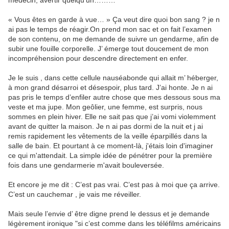
médecin, avertir quelqu’un………
« Vous êtes en garde à vue… » Ça veut dire quoi bon sang ? je n
ai pas le temps de réagir.On prend mon sac et on fait l’examen
de son contenu, on me demande de suivre un gendarme, afin de
subir une fouille corporelle. J’ émerge tout doucement de mon
incompréhension pour descendre directement en enfer.
Je le suis , dans cette cellule nauséabonde qui allait m’ héberger,
à mon grand désarroi et désespoir, plus tard. J’ai honte. Je n ai
pas pris le temps d’enfiler autre chose que mes dessous sous ma
veste et ma jupe. Mon geôlier, une femme, est surpris, nous
sommes en plein hiver. Elle ne sait pas que j’ai vomi violemment
avant de quitter la maison. Je n ai pas dormi de la nuit et j ai
remis rapidement les vêtements de la veille éparpillés dans la
salle de bain. Et pourtant à ce moment-là, j'étais loin d'imaginer
ce qui m'attendait. La simple idée de pénétrer pour la première
fois dans une gendarmerie m'avait bouleversée.
Et encore je me dit : C’est pas vrai. C’est pas à moi que ça arrive.
C’est un cauchemar , je vais me réveiller.
Mais seule l’envie d’ être digne prend le dessus et je demande
légèrement ironique "si c’est comme dans les téléfilms américains