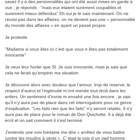
savez il y a des personnalités qui ont été aussi mises en garde à
vue ; je réponds : "mais eux étaient surement coupables et
surement mieux défendus" Eh oui je le sais maintenant. On ne
réussi pas dans les affaires, on ne devient pas une « personnalité
du monde des affaires » en ayant un passé propre.
Je proteste.
"Madame si vous êtes ici c’est que vous n êtes pas totalement
innocente"
Je veux leur hurler que SI. Je suis innocente, mais je sais que
cela ne ferait qu’empirer ma situation.
Je découvre alors avec douleur que l’amour, trop de reserve, le
respect d’autrui et l'ingénuité m’ont menée tout droit dans les
enfers. Un sentiment d’ironie m envahit une fois encore ; je sais
qu’il n’y aura pas de place dans cet interrogatoire pour ce genre
d’explication. "Les faits rien que les faits" n'y seront relatés. Il n’y
aura pas de place pour le roman de Don Quichotte. Il a déjà été
écrit et on sait comment il s’est terminé.
J'entends une voix lointaine me dire « arrêtez de vous battre
contre les moulins à vents ». C’ était la voix d un vieil homme