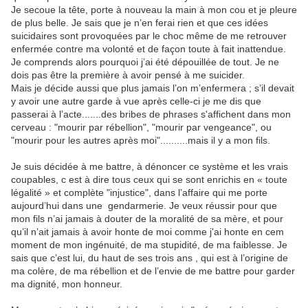
Je secoue la tête, porte à nouveau la main à mon cou et je pleure
de plus belle. Je sais que je n’en ferai rien et que ces idées
suicidaires sont provoquées par le choc même de me retrouver
enfermée contre ma volonté et de façon toute à fait inattendue.
Je comprends alors pourquoi j’ai été dépouillée de tout. Je ne
dois pas être la première à avoir pensé à me suicider.
Mais je décide aussi que plus jamais l’on m’enfermera ; s’il devait
y avoir une autre garde à vue après celle-ci je me dis que
passerai à l’acte.......des bribes de phrases s'affichent dans mon
cerveau : "mourir par rébellion", "mourir par vengeance", ou
"mourir pour les autres après moi"..........mais il y a mon fils.
Je suis décidée à me battre, à dénoncer ce système et les vrais
coupables, c est à dire tous ceux qui se sont enrichis en « toute
légalité » et complète "injustice", dans l’affaire qui me porte
aujourd’hui dans une gendarmerie. Je veux réussir pour que
mon fils n’ai jamais à douter de la moralité de sa mère, et pour
qu’il n’ait jamais à avoir honte de moi comme j'ai honte en cem
moment de mon ingénuité, de ma stupidité, de ma faiblesse. Je
sais que c’est lui, du haut de ses trois ans , qui est à l’origine de
ma colère, de ma rébellion et de l’envie de me battre pour garder
ma dignité, mon honneur.