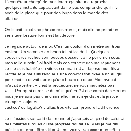
L’ enquêteur chargé de mon interrogatoire me reprochait
quelques instants auparavant de ne pas comprendre qu’il n’y
avait de la place que pour des loups dans le monde des
affaires……….
On le sait, c’est une phrase récurrente, mais elle ne prend un
sens que lorsque l’on s’est fait dévoré.
Je regarde autour de moi. C’est un couloir d’un mètre sur trois
environ. Un sommier en béton fait office de lit. Quelques
couvertures rêches sont posées dessus. Je ne porte rien sous
mon tailleur noir. J’ai froid mais ces couvertures me répugnent.
Je me suis habillée en vitesse ce matin. J’ai déposé mon fils à
l’école et je me suis rendue à une convocation fixée à 8h30, qui
pour moi ne devait durer qu’une heure ou deux. Mon avocat
m’avait avertie : « c’est la procédure, ne vous inquiétez pas !
»……Pourquoi aurais je du m' inquiéter ? J’ai commis des erreurs
mais je ne suis pas une criminelle, me suis-je dis, et la justice
triomphe toujours…….
Justice? ou légalité? J'allais très vite comprendre la différence.
Je m’assieds sur ce lit de fortune et j'aperçois au pied de celui-ci
des toilettes turques d’une propreté douteuse. Mais je me dis
qu'elles pourront être utiles. Je me vois y fracasser mon crâne.