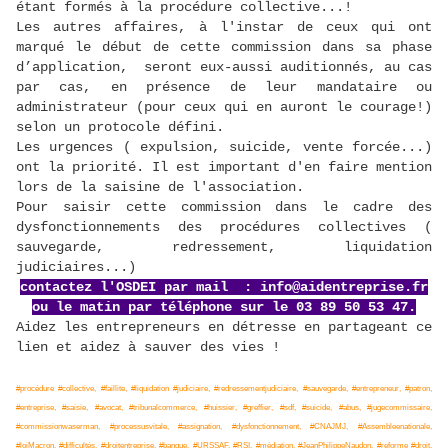
étant formés à la procédure collective...!
Les autres affaires, à l'instar de ceux qui ont
marqué le début de cette commission dans sa phase
d’application, seront eux-aussi auditionnés, au cas
par cas, en présence de leur mandataire ou
administrateur (pour ceux qui en auront le courage!)
selon un protocole défini.
Les urgences ( expulsion, suicide, vente forcée...)
ont la priorité. Il est important d'en faire mention
lors de la saisine de l'association.
Pour saisir cette commission dans le cadre des
dysfonctionnements des procédures collectives (
sauvegarde, redressement, liquidation
judiciaires...)
contactez l'OSDEI par mail : info@aidentreprise.fr
ou le matin par téléphone sur le 03 89 50 53 47.
Aidez les entrepreneurs en détresse en partageant ce
lien et aidez à sauver des vies !
#procédure #collective, #faillite, #liquidation #judiciaire, #redressementjudiciaire, #sauvegarde, #entrepreneur, #patron,
#entreprise, #saisie, #avocat, #tribunalcommerce, #huissier, #greffier, #sdf, #suicide, #abus, #jugecommissaire,
#commissionwaserman, #processusvitale, #assignation, #dysfonctionnement, #CNAJMJ, #Assembleenationale,
#loiMacron, #difficultés, #droitentreprise, #banque, #URSSAF, #RSI, #médiation, #JeanPhilippeNaudon, #reforme #droit,