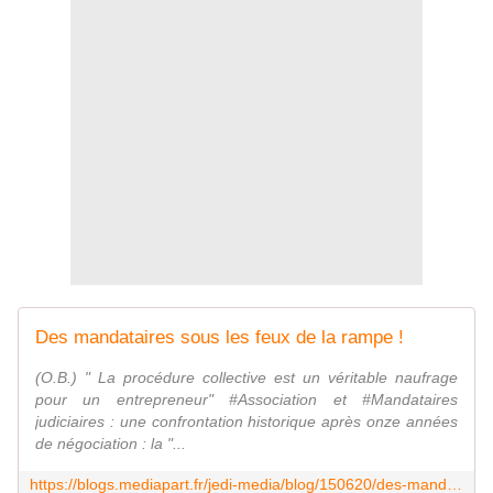
Des mandataires sous les feux de la rampe !
(O.B.) " La procédure collective est un véritable naufrage
pour un entrepreneur" #Association et #Mandataires
judiciaires : une confrontation historique après onze années
de négociation : la "...
https://blogs.mediapart.fr/jedi-media/blog/150620/des-mandataires-sous-les-feux-de-la-rampe-0