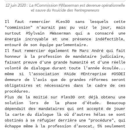
12 juin 2020 : La #Commission #Waserman est devenue opérationnelle
et sauve du #suicide des #entrepreneurs
Il faut remercier #Les30 sans lesquels cette
"commission" n'aurait pas pu voir le jour, mais
surtout #Sylvain #Waserman qui a consacré une
énergie incroyable et une présence indéfectible,
entouré de son équipe parlementaire.
Il faut remercier également Me Marc André qui fait
honneur à la profession de mandataire judiciaire,
faisant preuve d'une grande humanité et d'une réelle
volonté de dialogue durant toute l'année écoulée...
même si l'association #Aide #Entreprise #OSDEI
demeure de l'avis que de grandes réformes seront
obligatoires et nécessaires dans le cadre de ces
procédures.
Plus de la moitié sur #les30 ont déjà obtenu une
solution lors de la phase d'étude. Beaucoup
dépendait des mandataires qui ont accepté de jouer
la carte du dialogue là où d'autres hélas se sont
obstinés à se réfugier derrière une "procédure", qui
échappe même à la profession d'avocat, 5% seulement