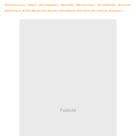
#SylvainWaserman, #député, #ChristopheBasse, #MarcAndré, #MinistèreJustice, #NicoleBelloubet, #Association
#AideEntreprise, #OSDEI, #BrigitteVitale, #LiberActa, #NicolasBortko, #OlivierBiard, #LucianoMurgia, #OsdeiItalia
Publicité