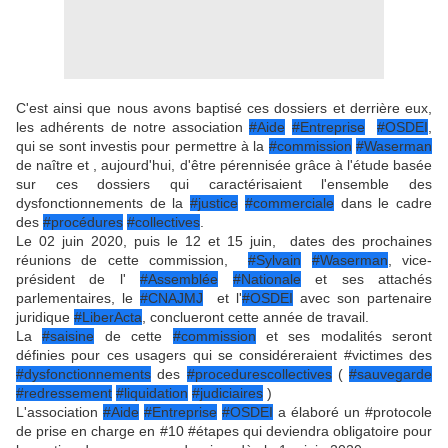
C'est ainsi que nous avons baptisé ces dossiers et derrière eux,
les adhérents de notre association
#Aide
#Entreprise
#OSDEI
,
qui se sont investis pour permettre à la
#commission
#Waserman
de naître et , aujourd'hui, d'être pérennisée grâce à l'étude basée
sur ces dossiers qui caractérisaient l'ensemble des
dysfonctionnements de la
#justice
#commerciale
dans le cadre
des
#procédures
#collectives
.
Le 02 juin 2020, puis le 12 et 15 juin, dates des prochaines
réunions de cette commission,
#Sylvain
#Waserman
, vice-
président de l'
#Assemblée
#Nationale
et ses attachés
parlementaires, le
#CNAJMJ
et l'
#OSDEI
avec son partenaire
juridique
#LiberActa
, conclueront cette année de travail.
La
#saisine
de cette
#commission
et ses modalités seront
définies pour ces usagers qui se considéreraient #victimes des
#dysfonctionnements
des
#procedurescollectives
(
#sauvegarde
#redressement
#liquidation
#judiciaires
)
L'association
#Aide
#Entreprise
#OSDEI
a élaboré un #protocole
de prise en charge en #10 #étapes qui deviendra obligatoire pour