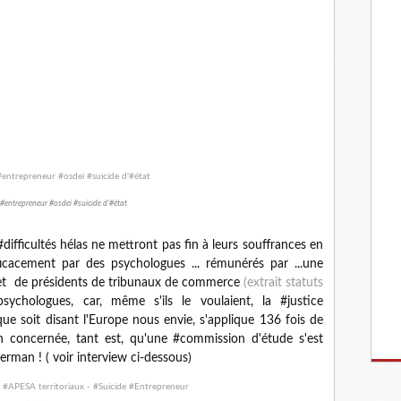
 #entrepreneur #osdei #suicide d'#état
ifficultés hélas ne mettront pas fin à leurs souffrances en
icacement par des psychologues ... rémunérés par ...une
s et de présidents de tribunaux de commerce
(extrait statuts
chologues, car, même s'ils le voulaient, la #justice
ue soit disant l'Europe nous envie, s'applique 136 fois de
on concernée, tant est, qu'une #commission d'étude s'est
rman ! ( voir interview ci-dessous)