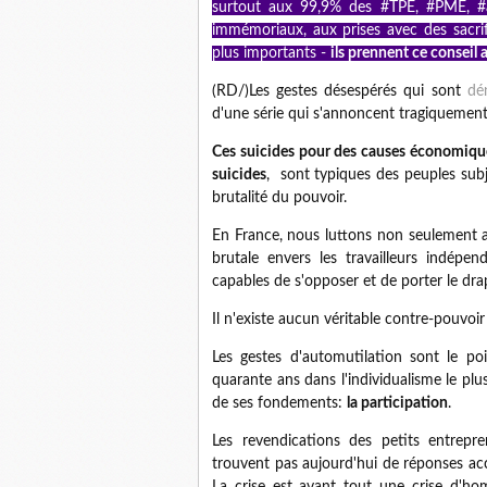
surtout aux 99,9% des #TPE, #PME, #a
immémoriaux, aux prises avec des sacrif
plus importants -
ils prennent ce conseil a
(RD/)Les gestes désespérés qui sont
dé
d'une série qui s'annoncent tragiquemen
Ces suicides pour des causes économiqu
suicides
, sont typiques des peuples subju
brutalité du pouvoir.
En France, nous luttons non seulement a
brutale envers les travailleurs indép
capables de s'opposer et de porter le dra
Il n'existe aucun véritable contre-pouvoi
Les gestes d'automutilation sont le po
quarante ans dans l'individualisme le plu
de ses fondements:
la participation
.
Les revendications des petits entrepr
trouvent pas aujourd'hui de réponses accep