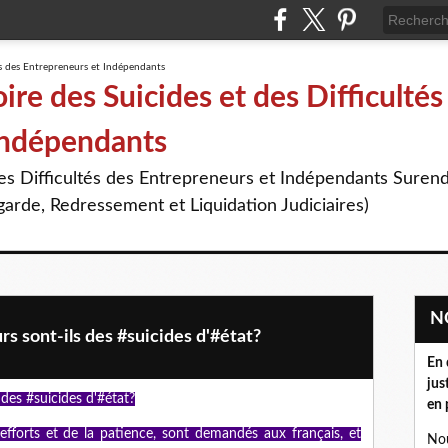
re des Suicides et des Difficultés
Indépendants
des Difficultés des Entrepreneurs et Indépendants Suren
arde, Redressement et Liquidation Judiciaires)
s sont-ils des #suicides d'#état?
En 
jus
 des #suicides d'#état?
en 
 efforts et de la patience, sont demandés aux français, et
Nou