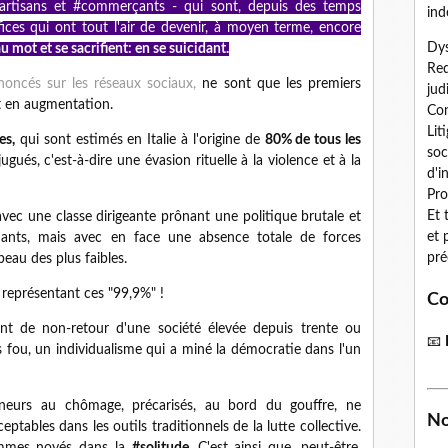
rtisans et #commerçants - qui sont, depuis des temps
ind
ices qui ont tout l'air de devenir, à moyen terme, encore
Dys
u mot et se sacrifient: en se suicidant.
Red
noncés sur les réseaux sociaux,
ne sont que les premiers
jud
t en augmentation.
Con
Lit
es,
qui sont estimés en Italie à l'origine de
80% de tous les
soc
gués, c'est-à-dire une évasion rituelle à la violence et à la
d'i
Pro
Et 
vec une classe dirigeante prônant une politique brutale et
et 
endants, mais avec en face une absence totale de forces
pré
peau des plus faibles.
r représentant ces "99,9%" !
Co
int de non-retour d'une société élevée depuis trente ou
📧
s fou, un individualisme qui a miné la démocratie dans l'un
eneurs au chômage, précarisés, au bord du gouffre, ne
No
tables dans les outils traditionnels de la lutte collective.