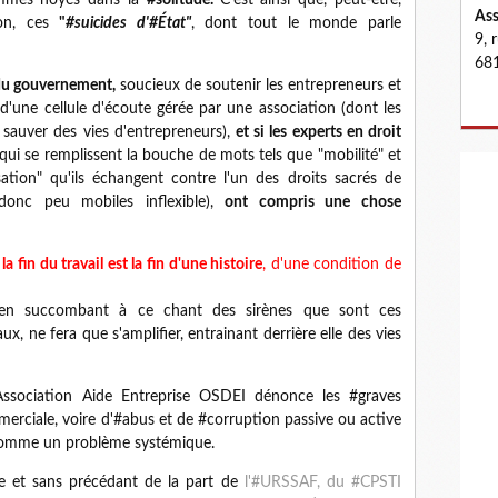
hommes noyés dans la
#solitude.
C'est ainsi que, peut-être,
Ass
ion, ces
"
#suicides d'#État"
, dont tout le monde parle
9, 
681
 du gouvernement,
soucieux de soutenir les entrepreneurs et
 d'une cellule d'écoute gérée par une association (dont les
e sauver des vies d'entrepreneurs),
et si les experts en droit
qui se remplissent la bouche de mots tels que "mobilité" et
isation" qu'ils échangent contre l'un des droits sacrés de
onc peu mobiles inflexible),
ont compris une chose
,
la fin du travail est la fin d'une histoire
, d'une condition de
, en succombant à ce chant des sirènes que sont ces
ux, ne fera que s'amplifier, entrainant derrière elle des vies
ssociation Aide Entreprise OSDEI dénonce les #graves
erciale, voire d'#abus et de #corruption passive ou active
e, comme un problème systémique.
se et sans précédant de la part de
l'#URSSAF, du #CPSTI