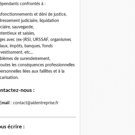
épendants confrontés à :
fonctionnements et déni de justice,
ressement judiciaire, liquidation
iciaire, sauvegarde,
tentieux et saisies,
iges avec (ex-)RSI, URSSAF, organismes
iaux, impôts, banques, fonds
nvestissment, etc...
blèmes de surendettement,
toutes les conséquences professionnelles
personnelles liées aux faillites et à la
carisation.
ntactez-nous
:
Email
:
contact@aidentreprise.fr
us écrire
: