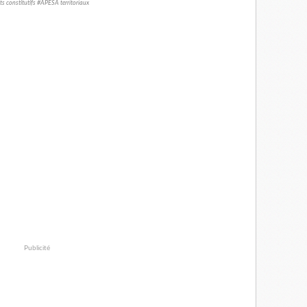
ts constitutifs #APESA territoriaux
Publicité