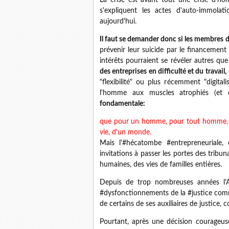
La crise est avant tout une crise d'
s'expliquent les actes d'auto-immolat
aujourd'hui.
Il faut se demander donc si les membres
prévenir leur suicide par le financement
intérêts pourraient se révéler autres qu
des entreprises en difficulté et du travail,
"flexibilité" ou plus récemment "digital
l'homme aux muscles atrophiés (et d
fondamentale:
que pour un homme, pour tout homme
vie, d'un monde.
Mais l'#hécatombe #entrepreneuriale
invitations à passer les portes des tribuna
humaines, des vies de familles entières.
Depuis de trop nombreuses années l'A
#dysfonctionnements de la #justice comm
de certains de ses auxiliaires de justic
Pourtant, après une décision courageu