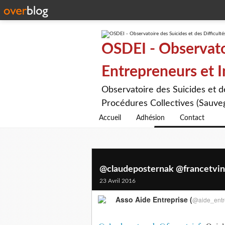
OSDEI - Observatoi
Entrepreneurs et 
Observatoire des Suicides et 
Procédures Collectives (Sauveg
Accueil
Adhésion
Contact
@claudeposternak @francetvinfo 
23 Avril 2016
Asso Aide Entreprise (
@aide_entr