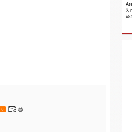
Ass
9, 
681
0