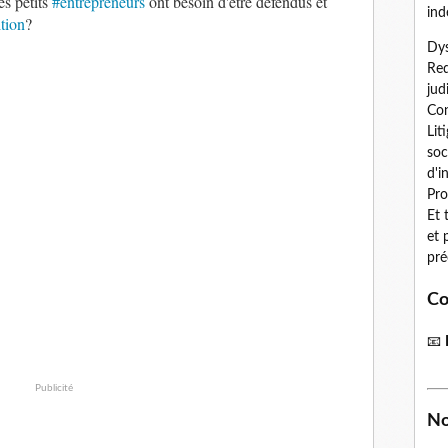
es petits
#entrepreneurs
ont besoin d'être défendus et
ind
tion
?
Dys
Red
jud
Con
Lit
soc
d'i
Pro
Et 
et 
pré
Co
📧
Publicité
No