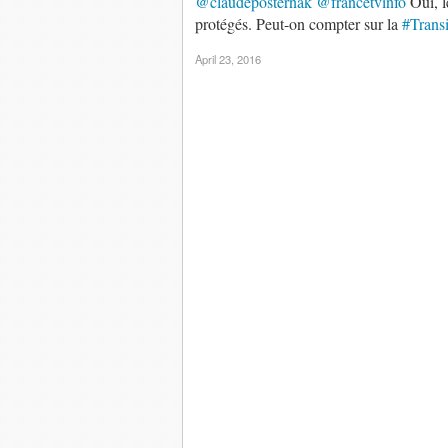
@claudeposternak
@francetvinfo
Oui, l
protégés. Peut-on compter sur la
#Transi
April 23, 2016