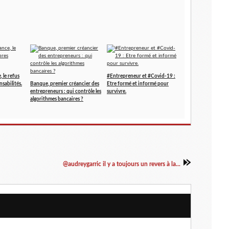
, le refus
#Entrepreneur et #Covid-19 :
sabilités.
Banque, premier créancier des
Etre formé et informé pour
entrepreneurs : qui contrôle les
survivre.
algorithmes bancaires ?
@audreygarric il y a toujours un revers à la...