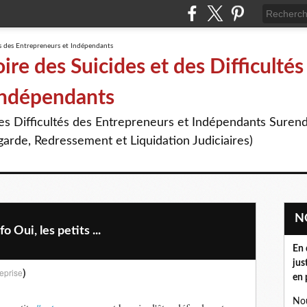
re des Suicides et des Difficultés
Indépendants
des Difficultés des Entrepreneurs et Indépendants Suren
arde, Redressement et Liquidation Judiciaires)
Oui, les petits ...
En 
jus
)
eprise
en 
Nou