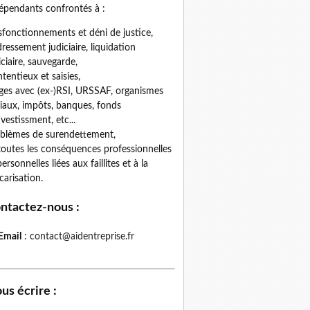
épendants confrontés à :
fonctionnements et déni de justice,
ressement judiciaire, liquidation
iciaire, sauvegarde,
tentieux et saisies,
iges avec (ex-)RSI, URSSAF, organismes
iaux, impôts, banques, fonds
nvestissment, etc...
blèmes de surendettement,
toutes les conséquences professionnelles
personnelles liées aux faillites et à la
carisation.
ntactez-nous
:
Email
:
contact@aidentreprise.fr
us écrire
: