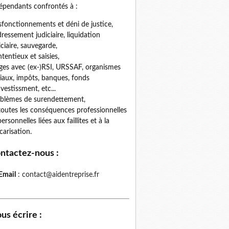
épendants confrontés à :
fonctionnements et déni de justice,
ressement judiciaire, liquidation
iciaire, sauvegarde,
tentieux et saisies,
iges avec (ex-)RSI, URSSAF, organismes
iaux, impôts, banques, fonds
nvestissment, etc...
blèmes de surendettement,
toutes les conséquences professionnelles
personnelles liées aux faillites et à la
carisation.
ntactez-nous
:
Email
:
contact@aidentreprise.fr
us écrire
: