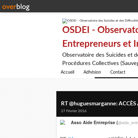
OSDEI - Observatoi
Entrepreneurs et 
Observatoire des Suicides et 
Procédures Collectives (Sauveg
Accueil
Adhésion
Contact
RT @huguesmarganne: ACCÈS À 
27 Février 2016
Asso Aide Entreprise (
@aide_entr