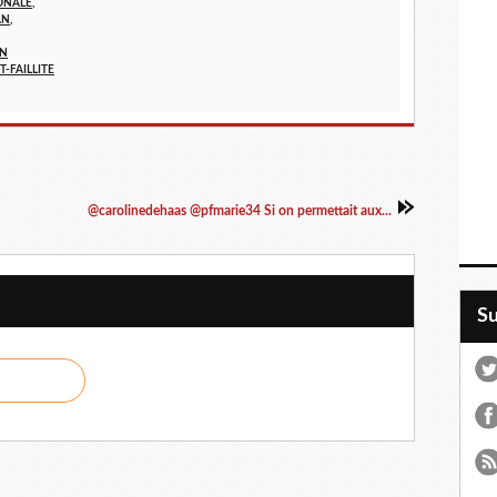
ONALE,
N,
EN
T-FAILLITE
@carolinedehaas @pfmarie34 Si on permettait aux...
S