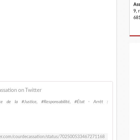
Ass
9, 
681
ssation on Twitter
ce de la #Justice, #Responsabilité, #État - Arrêt :
tter.com/courdecassation/status/702500533467271168