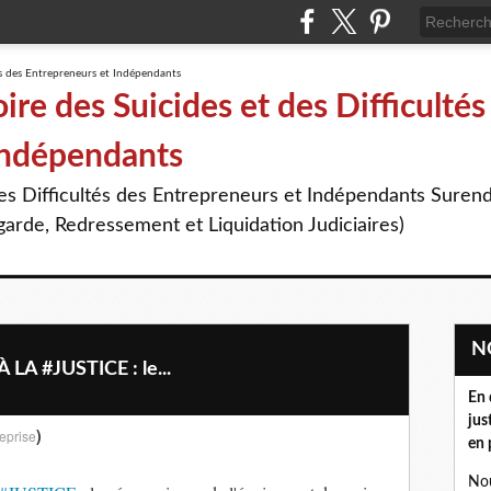
re des Suicides et des Difficultés
Indépendants
des Difficultés des Entrepreneurs et Indépendants Suren
arde, Redressement et Liquidation Judiciaires)
LA #JUSTICE : le...
En 
jus
)
eprise
en 
Nou