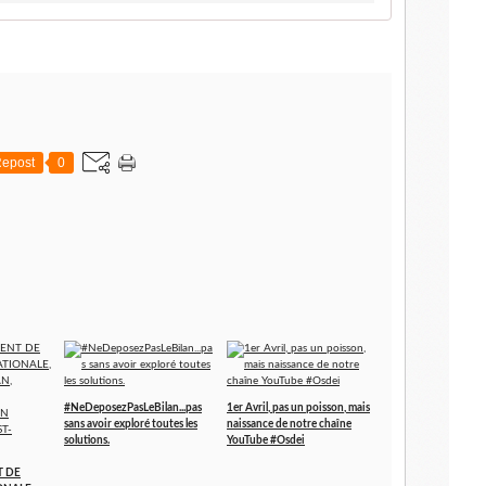
epost
0
#NeDeposezPasLeBilan...pas
1er Avril, pas un poisson, mais
sans avoir exploré toutes les
naissance de notre chaîne
solutions.
YouTube #Osdei
T DE