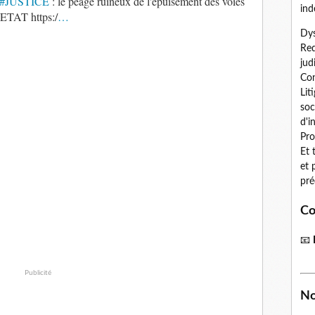
#JUSTICE
: le péage ruineux de l'épuisement des voies
ind
l'ETAT https:/
…
Dys
Red
jud
Con
Lit
soc
d'i
Pro
Et 
et 
pré
Co
📧
Publicité
No