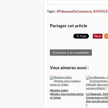
Tag(s) :
#TribunauxDeCommerce
,
#JUSTICE
Partager cet article
R
S'inscrire à la newsletter
Vous aimerez aussi :
Ministère Justice
(@justice_gouv) posted a photo
Loi Waserman : Parti
on Twitter
Entrepreneur en Diff
êtes-vous des Lanceu
?