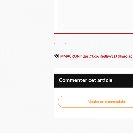
MMACRON https://t.co/ifeBhyyL1J @mediapar
Commenter cet article
Ajouter un commentaire