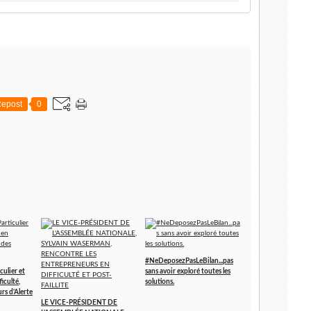
epost
0
#NeDeposezPasLeBilan...pas
culier et
sans avoir exploré toutes les
iculté,
solutions.
rs d'Alerte
LE VICE-PRÉSIDENT DE