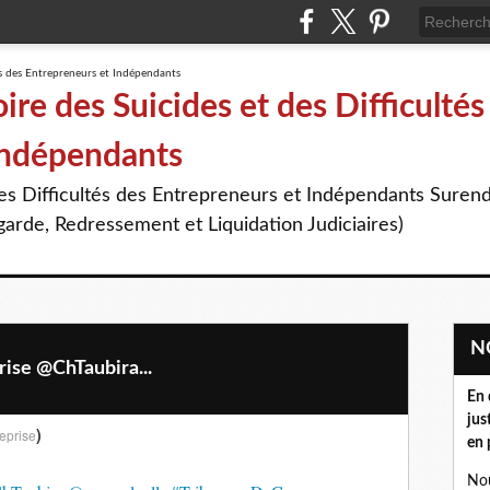
re des Suicides et des Difficultés
Indépendants
des Difficultés des Entrepreneurs et Indépendants Suren
arde, Redressement et Liquidation Judiciaires)
ise @ChTaubira...
En 
jus
)
eprise
en 
Nou