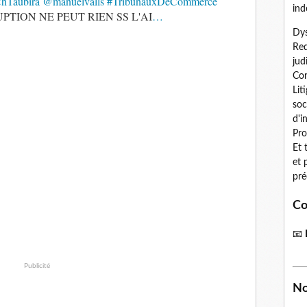
hTaubira
@manuelvalls
#TribunauxDeCommerce
ind
TION NE PEUT RIEN SS L'AI
…
Dys
Red
jud
Con
Lit
soc
d'i
Pro
Et 
et 
pré
Co
📧
Publicité
No