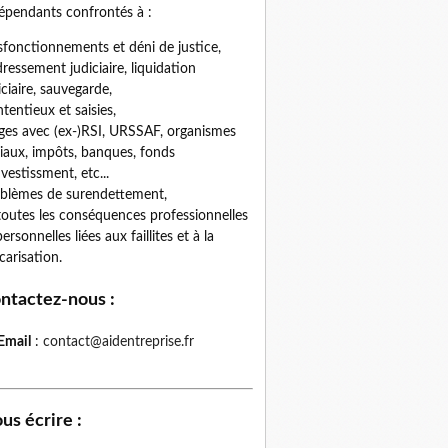
épendants confrontés à :
fonctionnements et déni de justice,
ressement judiciaire, liquidation
iciaire, sauvegarde,
tentieux et saisies,
iges avec (ex-)RSI, URSSAF, organismes
iaux, impôts, banques, fonds
nvestissment, etc...
blèmes de surendettement,
toutes les conséquences professionnelles
personnelles liées aux faillites et à la
carisation.
ntactez-nous
:
Email
:
contact@aidentreprise.fr
us écrire
: