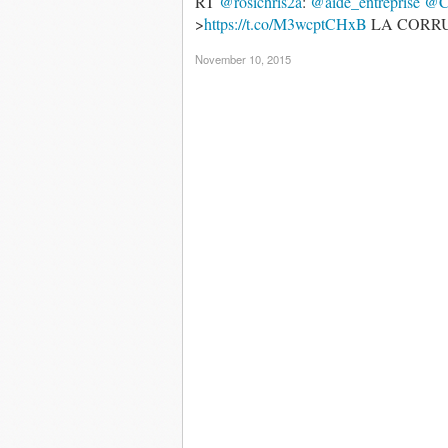
RT
@rosichris2a
:
@aide_entreprise
@C
>
https://t.co/M3wcptCHxB
LA CORRUP
November 10, 2015