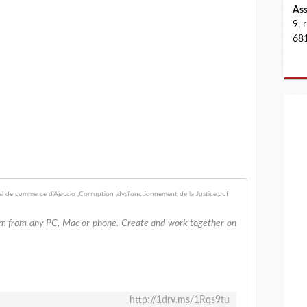
Ass
9, 
681
Corse, escroq
em from any PC, Mac or phone. Create and work together on
http://1drv.ms/1Rqs9tu