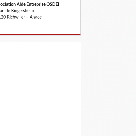
ociation Aide Entreprise OSDEI
rue de Kingersheim
20 Richwiller – Alsace
uerie en bande organisée au Tribunal de commerce d'Ajaccio 