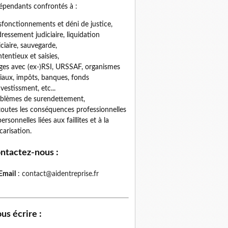
épendants confrontés à :
fonctionnements et déni de justice,
ressement judiciaire, liquidation
iciaire, sauvegarde,
tentieux et saisies,
iges avec (ex-)RSI, URSSAF, organismes
iaux, impôts, banques, fonds
nvestissment, etc...
blèmes de surendettement,
toutes les conséquences professionnelles
personnelles liées aux faillites et à la
carisation.
ntactez-nous
:
Email
:
contact@aidentreprise.fr
us écrire
: