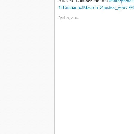
Allez-vous laissez mourir l'
#entrepreneu
@EmmanuelMacron
@justice_gouv
@
April 29, 2016