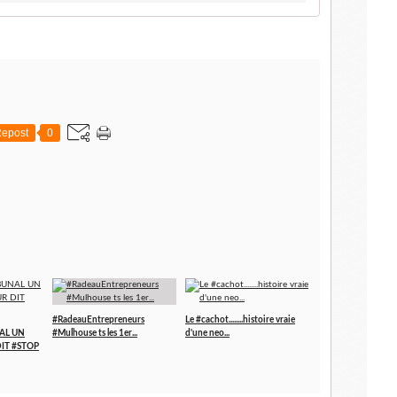
epost
0
#RadeauEntrepreneurs
Le #cachot........histoire vraie
AL UN
#Mulhouse ts les 1er...
d'une neo...
IT #STOP