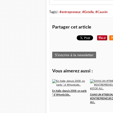
Tag(s) :
#entrepreneur
,
#Estelle
,
#Cauvin
Partager cet article
R
S'inscrire à la newsletter
Vous aimerez aussi :
En Italie, depuis 2008, on parle
" d' #Homicide...
DANS UN #TRIBUN
#ENTREPRENEUR D
AU...