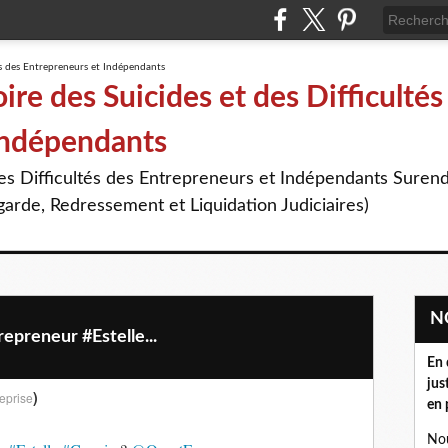
re des Suicides et des Difficultés
Indépendants
des Difficultés des Entrepreneurs et Indépendants Suren
arde, Redressement et Liquidation Judiciaires)
repreneur #Estelle...
En 
jus
)
eprise
en 
Nou