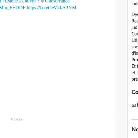
r
#Estelle
#Cauvin
?
@OuestFrance
ind
Min_FEDDF
https://t.co/t5eVkkA3YM
Dys
Red
jud
Con
Lit
soc
d'i
Pro
Et 
et 
pré
Co
📧
Publicité
No