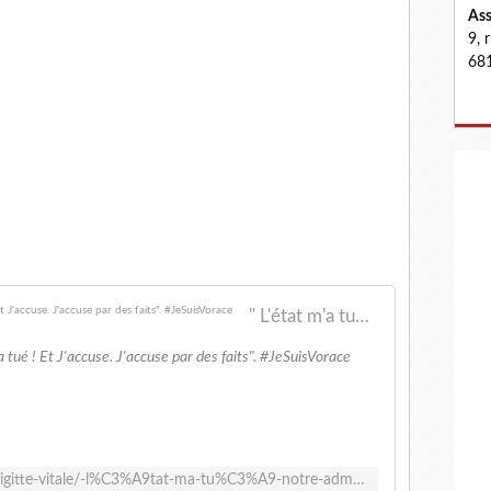
Ass
9, 
681
" L'état m'a tué ! Notre administration m'a tué ! Et J'accuse. J'accuse par des faits". #JeSuisVorace
a tué ! Et J'accuse. J'accuse par des faits". #JeSuisVorace
https://www.facebook.com/notes/brigitte-vitale/-l%C3%A9tat-ma-tu%C3%A9-notre-administration-ma-tu%C3%A9-et-jaccuse-jaccuse-par-des-faits-jesui/269728320031102