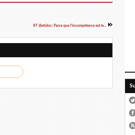
RT @etidoc: Parce que l'incompétence est le...
S