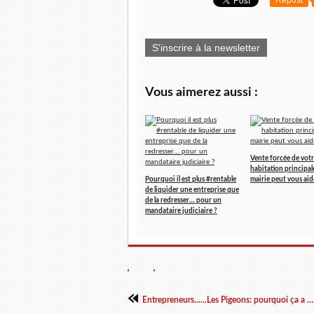
Repost
S'inscrire à la newsletter
Vous aimerez aussi :
Vente forcée de vot
habitation principal
Pourquoi il est plus #rentable
mairie peut vous aid
de liquider une entreprise que
de la redresser… pour un
mandataire judiciaire ?
Entrepreneurs......Les Pigeons: pourquoi ça a marché....