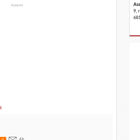
Ass
Publicité
9, 
681
R