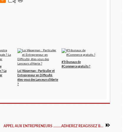
0
#Tribunaux de
re
#Commerce gratuits ?
e ? La
Loi Waserman : Particulier et
er
Entrepreneur en Difficulté,
êtes-vous des Lanceurs d'Alerte
?
APPEL AUX ENTREPRENEURS .........ADHEREZ REAGISSEZ BOUGEZ.......!!