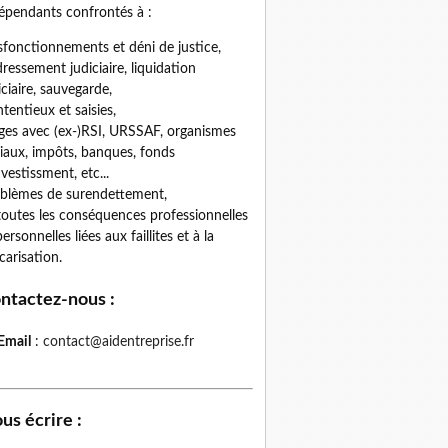
épendants confrontés à :
fonctionnements et déni de justice,
ressement judiciaire, liquidation
iciaire, sauvegarde,
tentieux et saisies,
iges avec (ex-)RSI, URSSAF, organismes
iaux, impôts, banques, fonds
nvestissment, etc...
blèmes de surendettement,
toutes les conséquences professionnelles
personnelles liées aux faillites et à la
carisation.
ntactez-nous
:
Email
:
contact@aidentreprise.fr
us écrire
: