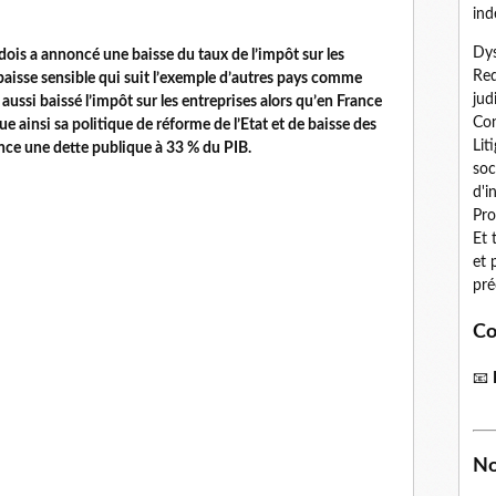
ind
Dys
dois a annoncé une baisse du taux de l’impôt sur les
Red
baisse sensible qui suit l’exemple d’autres pays comme
jud
aussi baissé l’impôt sur les entreprises alors qu’en France
Con
e ainsi sa politique de réforme de l’Etat et de baisse des
Lit
nce une dette publique à 33 % du PIB.
soc
d'i
Pro
Et 
et 
pré
Co
📧
No