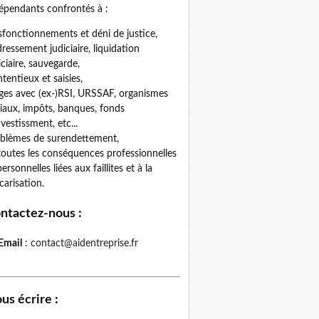
épendants confrontés à :
fonctionnements et déni de justice,
ressement judiciaire, liquidation
iciaire, sauvegarde,
tentieux et saisies,
iges avec (ex-)RSI, URSSAF, organismes
iaux, impôts, banques, fonds
nvestissment, etc...
blèmes de surendettement,
toutes les conséquences professionnelles
personnelles liées aux faillites et à la
carisation.
ntactez-nous
:
Email
:
contact@aidentreprise.fr
us écrire
: