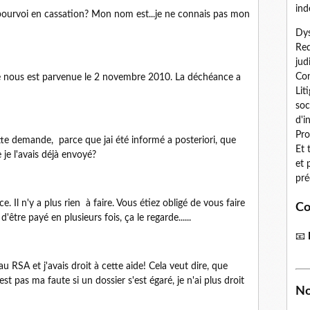
ind
 pourvoi en cassation? Mon nom est...je ne connais pas mon
Dys
Red
jud
Con
elle nous est parvenue le 2 novembre 2010. La déchéance a
Lit
soc
d'i
Pro
tte demande, parce que jai été informé a posteriori, que
Et 
 je l'avais déjà envoyé?
et 
pré
. Il n'y a plus rien à faire. Vous étiez obligé de vous faire
Co
d'être payé en plusieurs fois, ça le regarde......
📧
 au RSA et j'avais droit à cette aide! Cela veut dire, que
t pas ma faute si un dossier s'est égaré, je n'ai plus droit
No