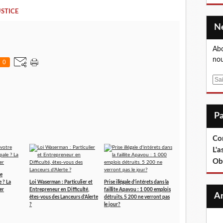
STICE
Abo
nou
0
E
m
a
i
l
Co
L'a
Ob
re
e ? La
Loi Waserman : Particulier et
Prise illégale d'intérets dans la
er
Entrepreneur en Difficulté,
faillite Apavou : 1 000 emplois
êtes-vous des Lanceurs d'Alerte
détruits. 5 200 ne verront pas
?
le jour?