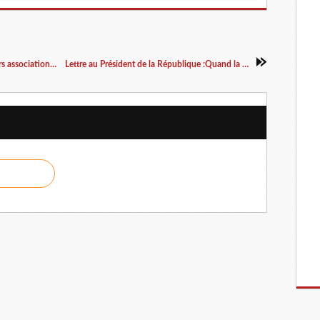
Pourquoi les victimes d'abus de pouvoir et leurs associations ne sont jamais "médiatisées"? Réponse d'un journaliste.........
Lettre au Président de la République :Quand la Cour de Cassation vous raccroche au nez........(suite)