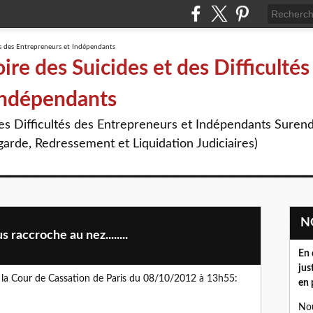
re des Suicides et des Difficultés
Indépendants
des Difficultés des Entrepreneurs et Indépendants Suren
arde, Redressement et Liquidation Judiciaires)
raccroche au nez........
En 
jus
a Cour de Cassation de Paris du 08/10/2012 à 13h55:
en 
Nou