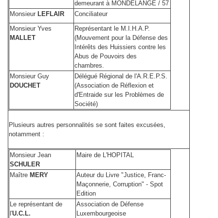
demeurant à MONDELANGE / 57
Monsieur
LEFLAIR
Conciliateur
Monsieur Yves
Représentant le M.I.H.A.P.
MALLET
(Mouvement pour la Défense des
Intérêts des Huissiers contre les
Abus de Pouvoirs des
chambres.
Monsieur Guy
Délégué Régional de l'A.R.E.P.S.
DOUCHET
(Association de Réflexion et
d'Entraide sur les Problèmes de
Société)
Plusieurs autres personnalités se sont faites excusées,
notamment :
Monsieur Jean
Maire de L'HOPITAL
SCHULER
Maître
MERY
Auteur du Livre "Justice, Franc-
Maçonnerie, Corruption" - Spot
Edition
Le représentant de
Association de Défense
l'
U.C.L.
Luxembourgeoise