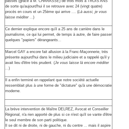
passés (grâce à M. CHARASSE) de trois mois à TROIS ANS
de sorte qu'aujourd'hui il se retrouve avec 24 (vingt quatre)
procès en cours et un 25ème qui arrive .... (
Là aussi, je vous
laisse méditer
...)
Ce dernier explique encore qu'il a 25 ans de carrière dans le
journalisme, ce qui lui permet, de temps à autre, de faire passer
quelques "papiers" dérangeants...
Marcel GAY a encore fait allusion à la Franc-Maçonnerie, très
présente aujourd'hui dans le milieu judiciaire et a rappelé qu'il y
avait lieu d'être très prudent. (
Je vous laisse là encore méditer
...
)
Il a enfin terminé en rappelant que notre société actuelle
ressemblait plus à une forme de "dictature" qu'à une démocratie
moderne.
La brève intervention de Maître DELREZ, Avocat et Conseiller
Régional, n'a rien apporté de plus si ce n'est qu'il se vante d'être
le seul membre de son parti politique.
Il se dit ni de droite, ni de gauche, ni du centre ... mais il aspire