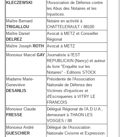
KLECZEWSKI
l'Association de Défense contre
les Abus des Notaires et les
Injustices.
Maître Bernard
Notaire en activité à
TRIGALLOU
CHATTELERAULT / 88100
Maître Daniel
Avocat à METZ et Conseiller
DELREZ
Régional
Maître Joseph
ROTH
Avocat à METZ
Monsieur Marcel
GAY
Journaliste à l'EST
REPUBLICAIN (Nancy) et auteur
du livre "Enquête sur les
Notaires" - Editions STOCK
Madame Marie-
Présidente de l'Association
Geneviève
Nationale de Défense des
DESANLIS
Victimes d'Injustices et
d'Escroqueries à VITRY LE
FRANCOIS
Monsieur Claude
Délégué Régional de l'A.D.U.A.,
FRESSE
demeurant à THAON LES
VOSGES / 88
Monsieur André
Délégué de l'Association
GUESCHIER
Nationale Civisme et Expression