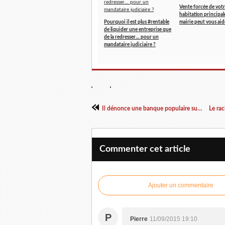
Vente forcée de vot
habitation principal
Pourquoi il est plus #rentable
mairie peut vous aid
de liquider une entreprise que
de la redresser… pour un
mandataire judiciaire ?
Il dénonce une banque populaire sur son blog.......
Commenter cet article
Ajouter un commentaire
P
Pierre
11/09/2015 19:10