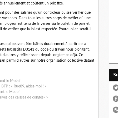
sés annuellement et coûtent un prix fixe.
sant pour des salariés qu'un contrôleur puisse vérifier que
de vacances. Dans tous les autres corps de métier où une
mployeur est tenu de la verser via le bulletin de paie et
 de vérifier que la loi est respectée. Pourquoi en serait-il
oses qui peuvent être bâties durablement à partir de la
rets législatifs D3141 du code du travail nous plongent.
 d'autres y réfléchissent depuis longtemps déjà. Ce
isan parmi d'autres sur notre organisation collective datant
S
cent le Medef
 BTP : « Rue89, aidez-moi ! »
sent le Medef
ives des caisses de congés« >