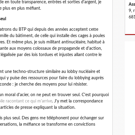
e en toute transparence, entrées et sorties d'argent, je
Ass
de plus en plus méfiant.
9, 
681
seul
patrons du BTP qui depuis des années acceptent cette
amille du bâtiment, de celle qui installe des cages à poules
s. Et même plus, je suis militant antinucléaire, habitué à
éante aux moyens colossaux de propagande et d'action,
légalisée par des lois tordues et injustes allant contre le
t une techno-structure similaire au lobby nucléaire et
 qui y puise des ressources pour faire du lobbying auprès
econde : je cherche des moyens pour lui résister.
n moral d'acier, on ne peut en trouver seul. C'est pourquoi
oile racontant ce qui m'arrive
. J'y met la correspondance
articles de presse expliquant la situation.
suis plus seul. Des gens me téléphonent pour échanger sur
versations, la méfiance se transforme en convictions