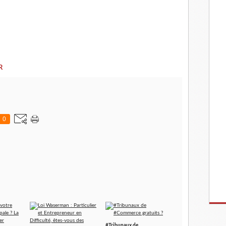
R
0
#Tribunaux de