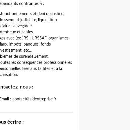
épendants confrontés à :
fonctionnements et déni de justice,
ressement judiciaire, liquidation
iciaire, sauvegarde,
tentieux et saisies,
iges avec (ex-)RSI, URSSAF, organismes
iaux, impôts, banques, fonds
nvestissment, etc...
blèmes de surendettement,
toutes les conséquences professionnelles
personnelles liées aux faillites et à la
carisation.
ntactez-nous
:
Email
:
contact@aidentreprise.fr
us écrire
: