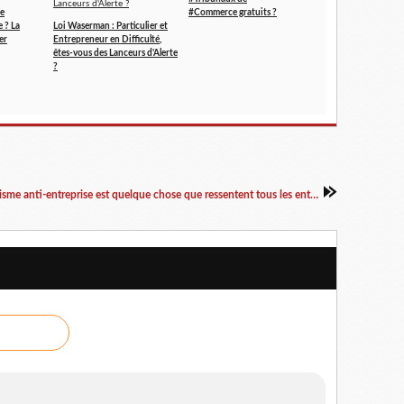
re
#Commerce gratuits ?
e ? La
Loi Waserman : Particulier et
er
Entrepreneur en Difficulté,
êtes-vous des Lanceurs d'Alerte
?
Le racisme anti-entreprise est quelque chose que ressentent tous les entrepreneurs français .......