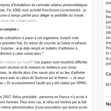
ind
treprise d'installation de centrales solaires photovoltaïques
prises. Fin 2008, mon activité fonctionne correctement ; je
Dys
ne à temps partiel pour alléger la pénibilité du travail.
Red
Caisse des congés payés
.
jud
Con
vos comptes »
Lit
soc
 cotisations à payer à cet organisme. Surpris mais
d'i
e première fois. En retour de courrier, la Caisse m'adresse
Pro
 Surprise : ai-je déjà rempli un bulletin d'adhésion à
Et 
dhésion à cette caisse alors ?
et 
cles réalisée par Rue89
. Ces papiers sont toutefois difficiles
pré
 sont sincères et ils mettent en évidence une chose
isses. Je décide alors d'en savoir plus et au lieu d'adhérer
Co
ance avec la caisse de Toulouse sur le thème : « Je veux
s ». Et accessoirement l'audit qui a été réalisé par KPMG
📧
s 2007. Refus prévisible : personne en France n'a accès à
nt fermées. Pour mon cas, le refus est motivé par le fait
No
oi-même administrateur d'une association qui donne accès