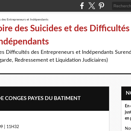
re des Suicides et des Difficultés
Indépendants
des Difficultés des Entrepreneurs et Indépendants Suren
arde, Redressement et Liquidation Judiciaires)
 DE CONGES PAYES DU BATIMENT
En 
jus
en 
09 | 11H32
Nou