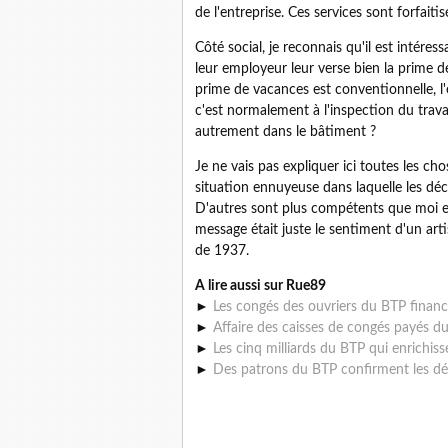
de l'entreprise. Ces services sont forfaiti
Côté social, je reconnais qu'il est intéres
leur employeur leur verse bien la prime 
prime de vacances est conventionnelle, l'e
c'est normalement à l'inspection du travail
autrement dans le bâtiment ?
Je ne vais pas expliquer ici toutes les ch
situation ennuyeuse dans laquelle les déc
D'autres sont plus compétents que moi et
message était juste le sentiment d'un art
de 1937.
A lire aussi sur Rue89
►
Les congés des ouvriers du BTP finan
►
Affaire des caisses de congés payés du
►
Les cinq milliards du BTP qui enrichis
►
Des patrons du BTP confirment les dér