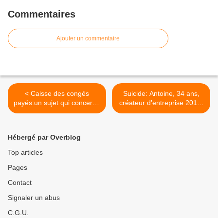
Commentaires
Ajouter un commentaire
< Caisse des congés
Suicide: Antoine, 34 ans,
payés:un sujet qui concerne
créateur d'entreprise 2011,
1,6 millions de salariés et
liquidation en 2012 >
leurs familles.
Hébergé par Overblog
Top articles
Pages
Contact
Signaler un abus
C.G.U.