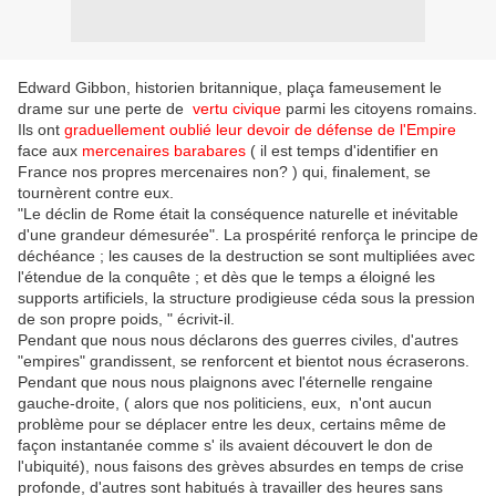
Edward Gibbon, historien britannique, plaça fameusement le
drame sur une perte de
vertu civique
parmi les citoyens romains.
Ils ont
graduellement oublié leur devoir de défense de l'Empire
face aux
mercenaires barabares
( il est temps d'identifier en
France nos propres mercenaires non? ) qui, finalement, se
tournèrent contre eux.
"Le déclin de Rome était la conséquence naturelle et inévitable
d'une grandeur démesurée". La prospérité renforça le principe de
déchéance ; les causes de la destruction se sont multipliées avec
l'étendue de la conquête ; et dès que le temps a éloigné les
supports artificiels, la structure prodigieuse céda sous la pression
de son propre poids, " écrivit-il.
Pendant que nous nous déclarons des guerres civiles, d'autres
"empires" grandissent, se renforcent et bientot nous écraserons.
Pendant que nous nous plaignons avec l'éternelle rengaine
gauche-droite, ( alors que nos politiciens, eux, n'ont aucun
problème pour se déplacer entre les deux, certains même de
façon instantanée comme s' ils avaient découvert le don de
l'ubiquité), nous faisons des grèves absurdes en temps de crise
profonde, d'autres sont habitués à travailler des heures sans