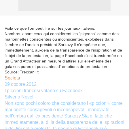
Voilà ce que l'on peut lire sur les journaux italiens:
Nombreux sont ceux qui
considèrent les
"pigeons"
comme des
marionnettes
conscientes ou inconscientes
,
exploitées
dans
l'ombre de
l'ancien président
Sarkozy.Il n'empêche que
,
immédiatement
,
au-delà de
la transparence
de l'inspiration
et de
l'objet
de la protestation
, la page
Facebook s'
est transformée en
un
Grand Attracteur
en mesure d'attirer
sur elle-même
des
galaxies
pures et puissantes d'
émotions
de protestation.
Source: Treccani.it
Società
09 ottobre 2012
I piccioni francesi volano su Facebook
Silverio Novelli
Non sono pochi coloro che considerano i «piccioni» come
marionette consapevoli o inconsapevoli, manovrate
nell'ombra dall'ex presidente Sarkozy.Sta di fatto che
immediatamente, al di là della trasparenza delle ispirazioni
e dei fini della protesta, la pagina di Facebook si è