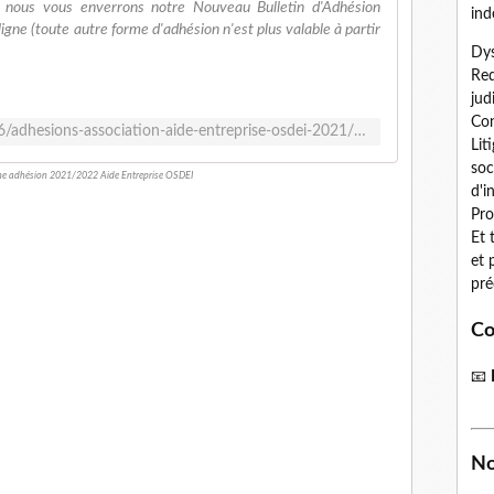
 nous vous enverrons notre Nouveau Bulletin d'Adhésion
ind
ne (toute autre forme d'adhésion n'est plus valable à partir
Dys
Red
jud
Con
https://www.aidentreprise.fr/2021/06/adhesions-association-aide-entreprise-osdei-2021/2022.html
Lit
soc
e adhésion 2021/2022 Aide Entreprise OSDEI
d'i
Pro
Et 
et 
pré
Co
📧
No