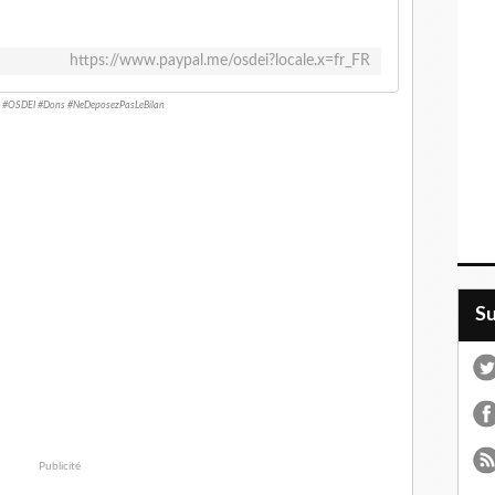
https://www.paypal.me/osdei?locale.x=fr_FR
 #OSDEI #Dons #NeDeposezPasLeBilan
S
Publicité