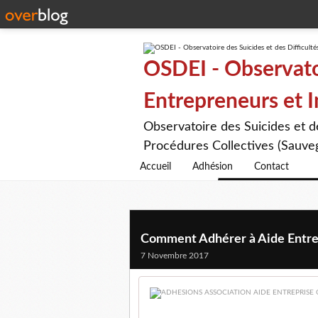
https://paypal.me/osdei?locale.x=fr_F
https://paypal.me/osdei?locale.x=fr_F
https://paypal.me/osdei?locale.x=fr_F
OSDEI - Observatoi
Entrepreneurs et 
Observatoire des Suicides et 
Procédures Collectives (Sauveg
Accueil
Adhésion
Contact
Comment Adhérer à Aide Entre
7 Novembre 2017