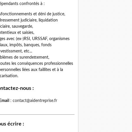
épendants confrontés à :
fonctionnements et déni de justice,
ressement judiciaire, liquidation
iciaire, sauvegarde,
tentieux et saisies,
iges avec (ex-)RSI, URSSAF, organismes
iaux, impôts, banques, fonds
nvestissment, etc...
blèmes de surendettement,
toutes les conséquences professionnelles
personnelles liées aux faillites et à la
carisation.
ntactez-nous
:
Email
:
contact@aidentreprise.fr
us écrire
: