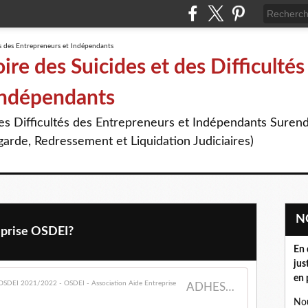
R
R
R
re des Suicides et des Difficultés
Indépendants
des Difficultés des Entrepreneurs et Indépendants Suren
arde, Redressement et Liquidation Judiciaires)
prise OSDEI?
En 
jus
en 
ADHESIONS ASSOCIATION AIDE ENTREPRISE OSDEI 2021/2022 - OSDEI - Association Aide Entreprise
Nou