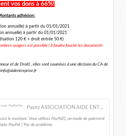
ment vos dons à 66%!
ontants adhésion:
on annuelle) à partir du 01/01/2021
on annuelle) à partir du 01/01/2021
sation 120 € + droit entrée 50 €)
embres usagers est possible ( il faudra fournir les documents
eur et de Droit) , elles sont soumises à une décision du CA de
 info@aidentreprise.fr
Payez ASSOCIATION AIDE ENTREPRISE - OSDEI avec PayPal.Me
ssez le montant. Vous utilisez PayPalٔ, un mode de paiement
ompte PayPal ? Pas de problème.